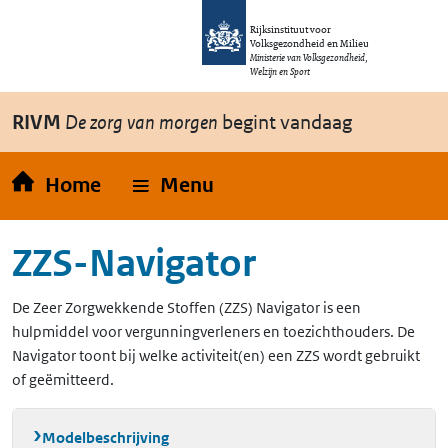
Overslaan en naar de inhoud gaan
Direct naar de hoofdnavigatie
Rijksinstituut voor
Volksgezondheid en Milieu
Ministerie van Volksgezondheid,
Welzijn en Sport
RIVM
De zorg van morgen
begint vandaag
Home
Menu
ZZS-Navigator
De Zeer Zorgwekkende Stoffen (ZZS) Navigator is een
hulpmiddel voor vergunningverleners en toezichthouders. De
Navigator toont bij welke activiteit(en) een ZZS wordt gebruikt
of geëmitteerd.
Modelbeschrijving