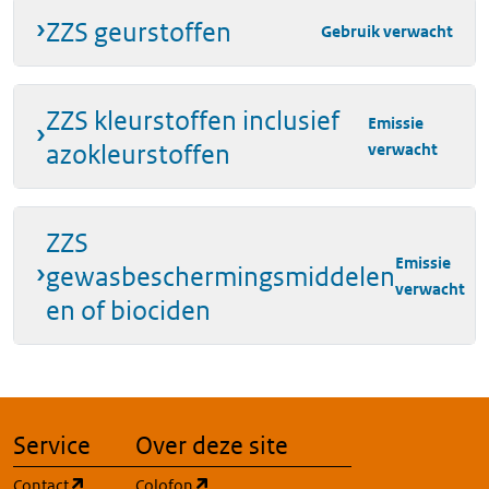
ZZS geurstoffen
Gebruik verwacht
ZZS kleurstoffen inclusief
Emissie
azokleurstoffen
verwacht
ZZS
Emissie
gewasbeschermingsmiddelen
verwacht
en of biociden
Service
Over deze site
(opent in een nieuw tabblad)
(opent in een nieuw tabblad)
Contact
Colofon