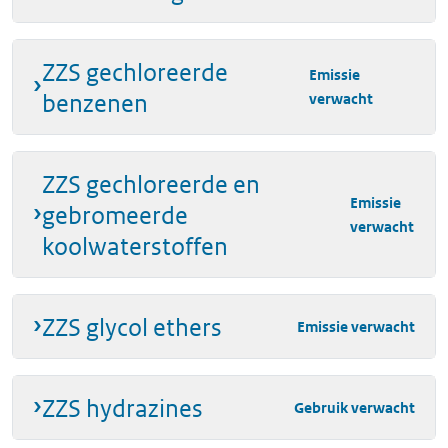
trixylyl fosfaat
25155-
Gebruik
in
23-1
verwacht
ZZS gechloreerde
Emissie
benzenen
verwacht
ZZS gechloreerde en
Emissie
gebromeerde
verwacht
koolwaterstoffen
ZZS glycol ethers
Emissie verwacht
ZZS hydrazines
Gebruik verwacht