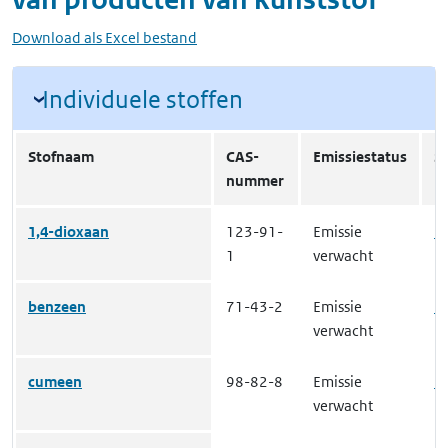
Download als Excel bestand
Individuele stoffen
Stofnaam
CAS-
Emissiestatus
St
nummer
1,4-dioxaan
123-91-
Emissie
in
1
verwacht
benzeen
71-43-2
Emissie
in
verwacht
cumeen
98-82-8
Emissie
in
verwacht