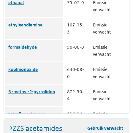
ethanal
75-07-0
Emissie
in
verwacht
ethyleendiamine
107-15-
Emissie
in
3
verwacht
formaldehyde
50-00-0
Emissie
in
verwacht
koolmonoxide
630-08-
Emissie
in
0
verwacht
N-methyl-2-pyrrolidon
872-50-
Emissie
in
4
verwacht
tetrafluorethyleen
116-14-
Emissie
in
3
verwacht
ZZS acetamides
Gebruik verwacht