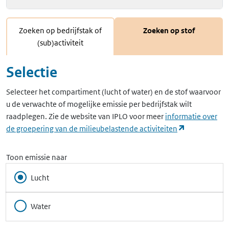
Zoeken op bedrijfstak of
Zoeken op stof
(sub)activiteit
Selectie
Selecteer het compartiment (lucht of water) en de stof waarvoor
u de verwachte of mogelijke emissie per bedrijfstak wilt
raadplegen. Zie de website van IPLO voor meer
informatie over
(opent in ee
de groepering van de milieubelastende activiteiten
Toon emissie naar
Lucht
Water