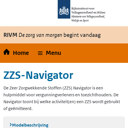
Overslaan en naar de inhoud gaan
Direct naar de hoofdnavigatie
Rijksinstituut voor
Volksgezondheid en Milieu
Ministerie van Volksgezondheid,
Welzijn en Sport
RIVM
De zorg van morgen
begint vandaag
Home
Menu
ZZS-Navigator
De Zeer Zorgwekkende Stoffen (ZZS) Navigator is een
hulpmiddel voor vergunningverleners en toezichthouders. De
Navigator toont bij welke activiteit(en) een ZZS wordt gebruikt
of geëmitteerd.
Modelbeschrijving