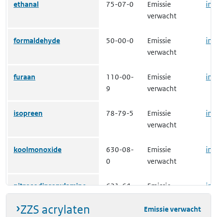
ethanal
75-07-0
Emissie
inz
verwacht
formaldehyde
50-00-0
Emissie
inz
verwacht
furaan
110-00-
Emissie
inz
9
verwacht
isopreen
78-79-5
Emissie
inz
verwacht
koolmonoxide
630-08-
Emissie
inz
0
verwacht
nitrosodipropylamine
621-64-
Emissie
inz
7
verwacht
ZZS acrylaten
Emissie verwacht