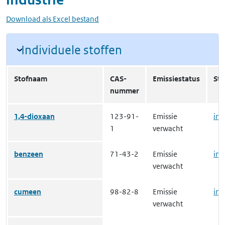
Download als Excel bestand
Individuele stoffen
Stofnaam
CAS-
Emissiestatus
Sto
nummer
1,4-dioxaan
123-91-
Emissie
inz
1
verwacht
benzeen
71-43-2
Emissie
inz
verwacht
cumeen
98-82-8
Emissie
inz
verwacht