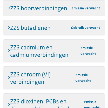
pentakalium
7216-
Gebruik
inz
ZZS boorverbindingen
Emissie verwacht
2,2',2'',2''',2''''-(ethaan-
95-7
verwacht
1,2-diylnitrilo) penta-
acetaat
ZZS butadienen
Gebruik verwacht
pentanatrium
140-01-
Gebruik
inz
diethyleen-
2
verwacht
triaminepenta-
ZZS cadmium en
Emissie
azijnzuur
cadmiumverbindingen
verwacht
tellurium dioxide
7446-
Gebruik
inz
07-3
verwacht
ZZS chroom (VI)
Emissie
vanadiumpentoxide
1314-
Gebruik
inz
verbindingen
verwacht
62-1
verwacht
ZZS dioxinen, PCBs en
Emissie
verwacht