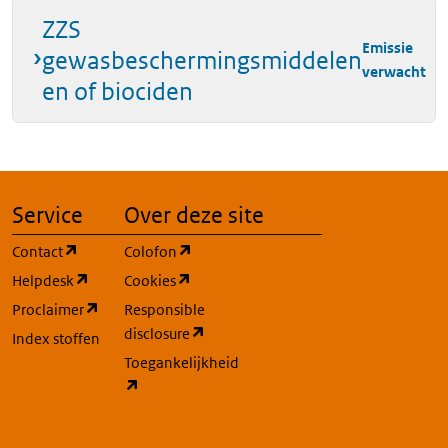
ZZS
Emissie
gewasbeschermingsmiddelen
verwacht
en of biociden
Service
Over deze site
(opent in een nieuw tabblad)
(opent in een nieuw tabblad)
Contact
Colofon
(opent in een nieuw tabblad)
(opent in een nieuw tabblad)
Helpdesk
Cookies
(opent in een nieuw tabblad)
Proclaimer
Responsible
(opent in een nieuw tabblad)
disclosure
Index stoffen
Toegankelijkheid
(opent in een nieuw tabblad)