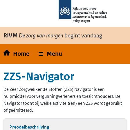
Overslaan en naar de inhoud gaan
Direct naar de hoofdnavigatie
Rijksinstituut voor
Volksgezondheid en Milieu
Ministerie van Volksgezondheid,
Welzijn en Sport
RIVM
De zorg van morgen
begint vandaag
Home
Menu
ZZS-Navigator
De Zeer Zorgwekkende Stoffen (ZZS) Navigator is een
hulpmiddel voor vergunningverleners en toezichthouders. De
Navigator toont bij welke activiteit(en) een ZZS wordt gebruikt
of geëmitteerd.
Modelbeschrijving