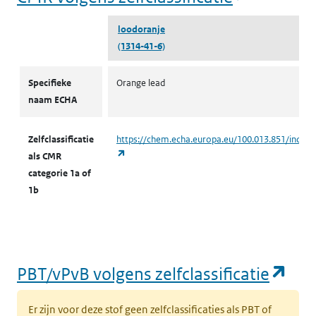
loodoranje
(1314-41-6)
CMR volgens zelfclassificatie
Specifieke
Orange lead
naam ECHA
Zelfclassificatie
https://chem.echa.europa.eu/100.013.851/indust
(opent in een nieuw tabblad)
als CMR
categorie 1a of
1b
(op
PBT/vPvB volgens zelfclassificatie
Er zijn voor deze stof geen zelfclassificaties als PBT of