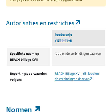
(opent in e
Autorisaties en restricties
loodoranje
(1314-41-6)
Autorisaties en restricties
Specifieke naam op
lood en de verbindingen daarvan
REACH bijlage XVII
Beperkingsvoorwaarden
REACH Bijlage XVII, 63. lood en
(opent in een
de verbindingen daarvan
volgens
(opent in een nieuw t
Normen