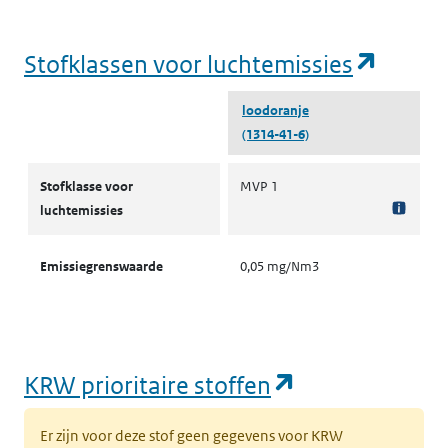
(opent
Stofklassen voor luchtemissies
loodoranje
(1314-41-6)
Stofklassen voor luchtemissies
Stofklasse voor
MVP 1
luchtemissies
Emissiegrenswaarde
0,05 mg/Nm3
(opent in een
KRW prioritaire stoffen
Er zijn voor deze stof geen gegevens voor KRW