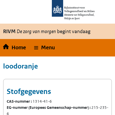
Overslaan en naar de inhoud gaan
Direct naar de hoofdnavigatie
Rijksinstituut voor
Volksgezondheid en Milieu
Ministerie van Volksgezondheid,
Welzijn en Sport
RIVM
De zorg van morgen
begint vandaag
Home
Menu
loodoranje
Stofgegevens
CAS-nummer
1314-41-6
EG-nummer
(Europees Gemeenschap-nummer)
215-235-
6