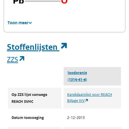
Toon meer
(opent in een ni
Stoffenlijsten
(opent in een nieuw tabblad)
ZZS
loodoranje
(1314-41-6)
ZZS
Op ZZS lijst vanwege
Kandidaatslijst voor REACH
(opent in een nieuw tabb
Bijlage XIV
REACH SVHC
Datum toevoeging
2-12-2013