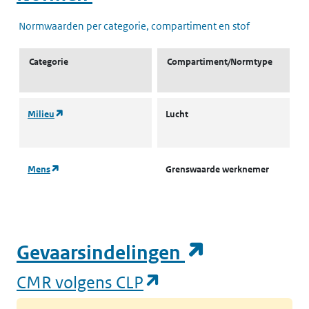
Normwaarden per categorie, compartiment en stof
Categorie
Compartiment/Normtype
(opent in een nieuw tabblad)
Milieu
Lucht
L
g
(opent in een nieuw tabblad)
Mens
Grenswaarde werknemer
T
(opent in e
Gevaarsindelingen
(opent in een nieuw
CMR volgens CLP