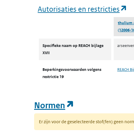
(o
Autorisaties en restricties
thulium 
(12006-1
Autorisaties en restricties
Specifieke naam op REACH bijlage
arseenver
XVII
Beperkingsvoorwaarden volgens
REACH Bij
restrictie 19
(opent in een n
Normen
Er zijn voor de geselecteerde stof(fen) geen 