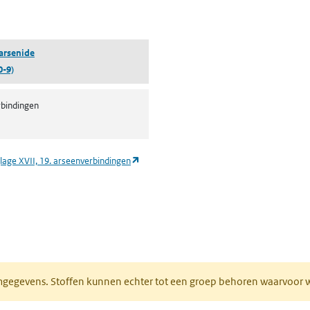
pent in een nieuw tabblad)
arsenide
0-9)
bindingen
(opent in een nieuw tabblad)
lage XVII, 19. arseenverbindingen
ieuw tabblad)
normgegevens. Stoffen kunnen echter tot een groep behoren waarvoo