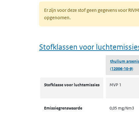
Er zijn voor deze stof geen gegevens voor RIV
opgenomen.
Stofklassen voor luchtemissie
thulium arseni
(12006-10-9)
Stofklassen voor luchtemissies
Stofklasse voor luchtemissies
MVP 1
Emissiegrenswaarde
0,05 mg/Nm3