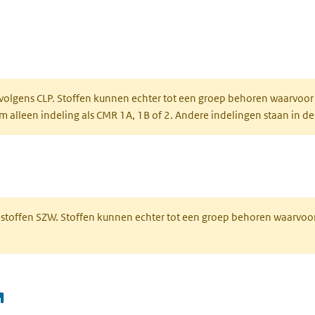
ent in een nieuw tabblad)
een nieuw tabblad)
 volgens CLP. Stoffen kunnen echter tot een groep behoren waarvoor
alleen indeling als CMR 1A, 1B of 2. Andere indelingen staan in de
 een nieuw tabblad)
R-stoffen SZW. Stoffen kunnen echter tot een groep behoren waarvoo
(opent in een nieuw tabblad)