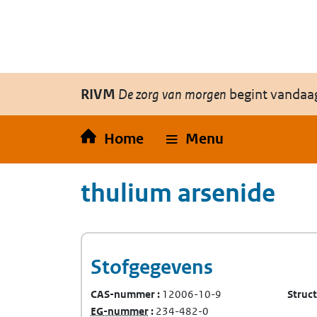
Overslaan en naar de inhoud gaan
Direct naar de hoofdnavigatie
RIVM
De zorg van morgen
begint vandaa
Home
Menu
thulium arsenide
Stofgegevens
CAS-nummer
12006-10-9
Struc
(Europees Gemeenschap-nummer)
EG-nummer
234-482-0