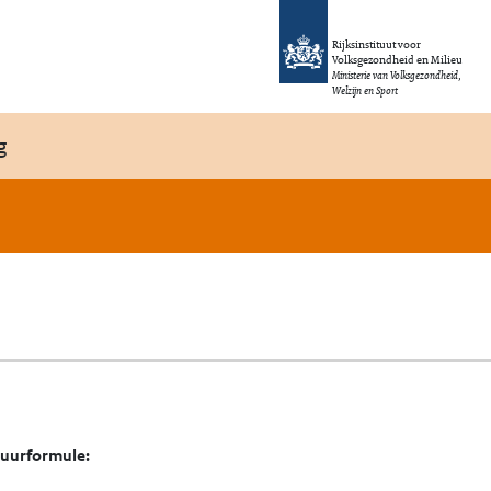
Rijksinstituut voor
Volksgezondheid en Milieu
Ministerie van Volksgezondheid,
Welzijn en Sport
g
tuurformule