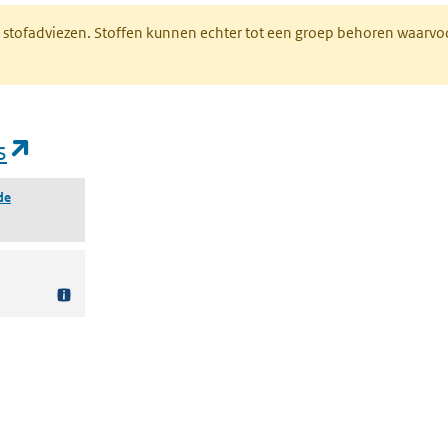
M stofadviezen. Stoffen kunnen echter tot een groep behoren waarvo
(opent in een nieuw tabblad)
s
de