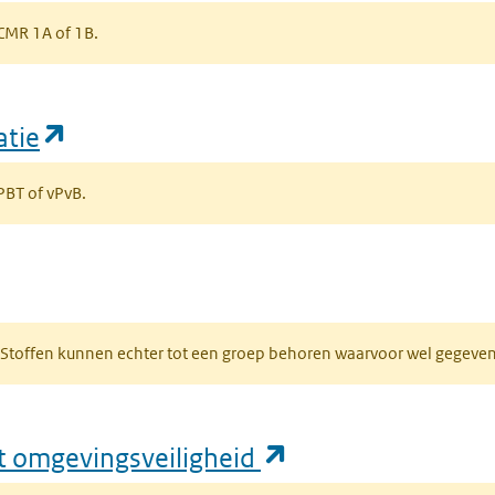
s CMR 1A of 1B.
(opent in een nieuw tabblad)
atie
 PBT of vPvB.
bblad)
R. Stoffen kunnen echter tot een groep behoren waarvoor wel gegev
(opent in een nie
ft omgevingsveiligheid