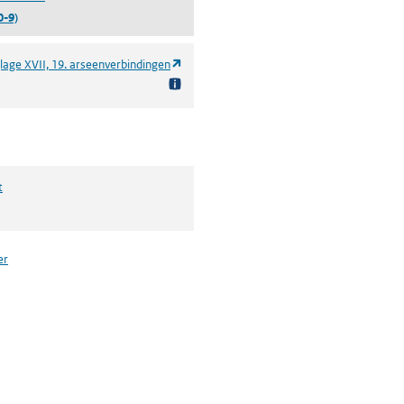
0-9)
(opent in een nieuw tabblad)
lage XVII, 19. arseenverbindingen
t
er
n een nieuw tabblad)