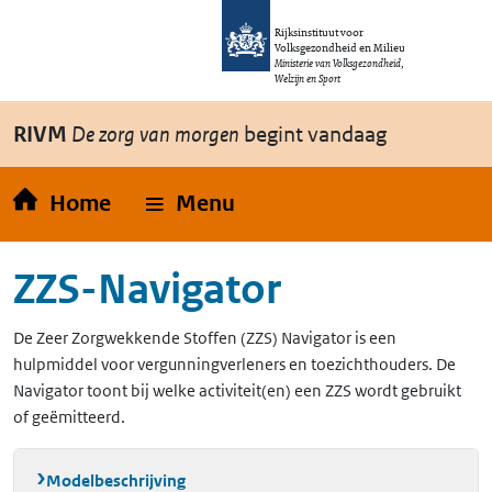
Overslaan en naar de inhoud gaan
Direct naar de hoofdnavigatie
Rijksinstituut voor
Volksgezondheid en Milieu
Ministerie van Volksgezondheid,
Welzijn en Sport
RIVM
De zorg van morgen
begint vandaag
Home
Menu
ZZS-Navigator
De Zeer Zorgwekkende Stoffen (ZZS) Navigator is een
hulpmiddel voor vergunningverleners en toezichthouders. De
Navigator toont bij welke activiteit(en) een ZZS wordt gebruikt
of geëmitteerd.
Modelbeschrijving