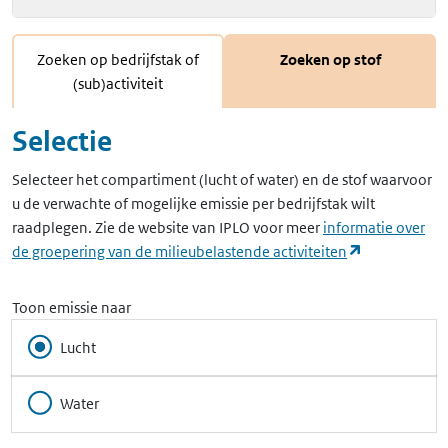
Zoeken op bedrijfstak of
Zoeken op stof
(sub)activiteit
Selectie
Selecteer het compartiment (lucht of water) en de stof waarvoor
u de verwachte of mogelijke emissie per bedrijfstak wilt
raadplegen. Zie de website van IPLO voor meer
informatie over
(opent in ee
de groepering van de milieubelastende activiteiten
Toon emissie naar
Lucht
Water