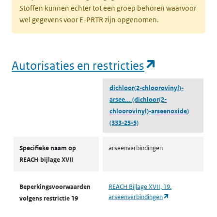
Stoffen kunnen echter tot een groep behoren waarvoor
wel gegevens voor E-PRTR zijn opgenomen.
(opent in e
Autorisaties en restricties
dichloor(2-chloorovinyl)-
arsee...
(dichloor(2-
chloorovinyl)-arseenoxide)
(333-25-5)
Autorisaties en restricties
Specifieke naam op
arseenverbindingen
REACH bijlage XVII
Beperkingsvoorwaarden
REACH Bijlage XVII, 19.
(opent in een nie
arseenverbindingen
volgens restrictie 19