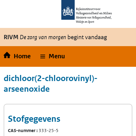
Overslaan en naar de inhoud gaan
Direct naar de hoofdnavigatie
Rijksinstituut voor
Volksgezondheid en Milieu
Ministerie van Volksgezondheid,
Welzijn en Sport
RIVM
De zorg van morgen
begint vandaag
Home
Menu
dichloor(2-chloorovinyl)-
arseenoxide
Stofgegevens
CAS-nummer
333-25-5