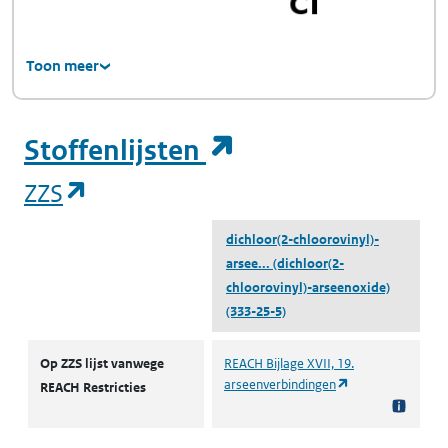
Toon meer
(opent in een ni
Stoffenlijsten
(opent in een nieuw tabblad)
ZZS
dichloor(2-chloorovinyl)-
arsee...
(dichloor(2-
chloorovinyl)-arseenoxide)
(333-25-5)
ZZS
Op ZZS lijst vanwege
REACH Bijlage XVII, 19.
(opent in een nie
arseenverbindingen
REACH Restricties