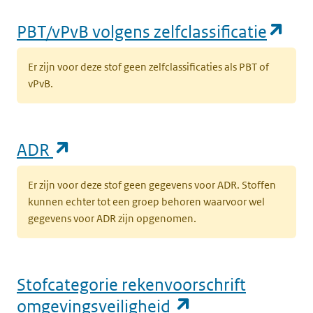
(op
PBT/vPvB volgens zelfclassificatie
Er zijn voor deze stof geen zelfclassificaties als PBT of
vPvB.
(opent in een nieuw tabblad)
ADR
Er zijn voor deze stof geen gegevens voor ADR. Stoffen
kunnen echter tot een groep behoren waarvoor wel
gegevens voor ADR zijn opgenomen.
Stofcategorie rekenvoorschrift
(opent in een n
omgevingsveiligheid