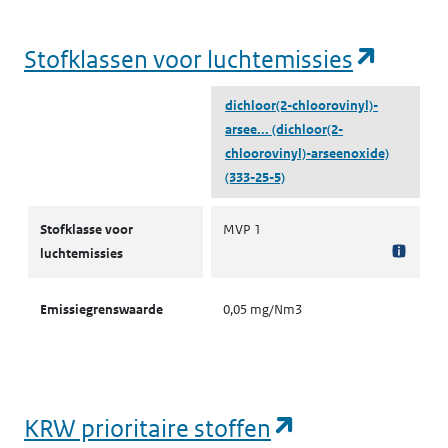
(opent
Stofklassen voor luchtemissies
dichloor(2-chloorovinyl)-
arsee...
(dichloor(2-
chloorovinyl)-arseenoxide)
(333-25-5)
Stofklassen voor luchtemissies
Stofklasse voor
MVP 1
luchtemissies
Emissiegrenswaarde
0,05 mg/Nm3
(opent in een
KRW prioritaire stoffen