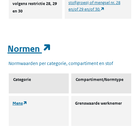
stof(groep) of mengsel nr. 28
volgens restrictie 28, 29
(opent in een nieuw
en/of 29 en/of 30.
en 30
(opent in een nieuw t
Normen
Normwaarden per categorie, compartiment en stof
Categorie
Compartiment/Normtype
(opent in een nieuw tabblad)
Mens
Grenswaarde werknemer
T
8
u