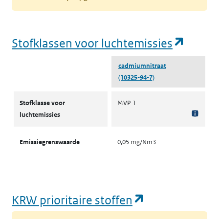
(opent
Stofklassen voor luchtemissies
cadmiumnitraat
(10325-94-7)
Stofklassen voor luchtemissies
Stofklasse voor
MVP 1
luchtemissies
Emissiegrenswaarde
0,05 mg/Nm3
(opent in een
KRW prioritaire stoffen