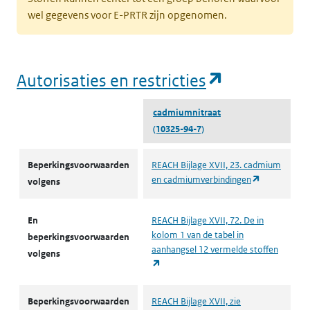
wel gegevens voor E-PRTR zijn opgenomen.
(opent in e
Autorisaties en restricties
cadmiumnitraat
(10325-94-7)
Autorisaties en restricties
Beperkingsvoorwaarden
REACH Bijlage XVII, 23. cadmium
(opent in ee
en cadmiumverbindingen
volgens
En
REACH Bijlage XVII, 72. De in
kolom 1 van de tabel in
beperkingsvoorwaarden
aanhangsel 12 vermelde stoffen
volgens
(opent in een nieuw tabblad)
Beperkingsvoorwaarden
REACH Bijlage XVII, zie