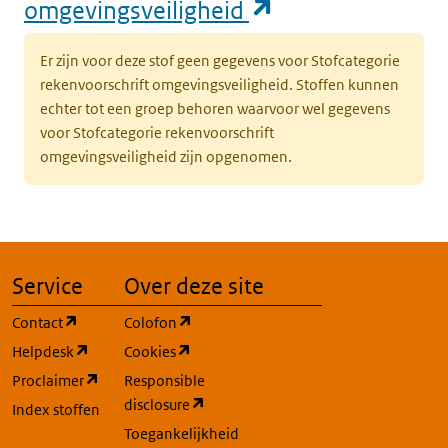
(opent in een n
omgevingsveiligheid
Er zijn voor deze stof geen gegevens voor Stofcategorie
rekenvoorschrift omgevingsveiligheid. Stoffen kunnen
echter tot een groep behoren waarvoor wel gegevens
voor Stofcategorie rekenvoorschrift
omgevingsveiligheid zijn opgenomen.
Service
Over deze site
(opent in een nieuw tabblad)
(opent in een nieuw tabblad)
Contact
Colofon
(opent in een nieuw tabblad)
(opent in een nieuw tabblad)
Helpdesk
Cookies
(opent in een nieuw tabblad)
Proclaimer
Responsible
(opent in een nieuw tabblad)
disclosure
Index stoffen
Toegankelijkheid