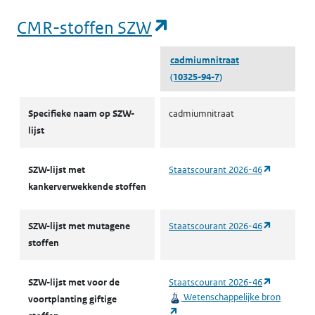
(opent in een nieu
CMR-stoffen SZW
cadmiumnitraat
(10325-94-7)
CMR-stoffen SZW
Specifieke naam op SZW-
cadmiumnitraat
lijst
(opent in 
SZW-lijst met
Staatscourant 2026-46
kankerverwekkende stoffen
(opent in 
SZW-lijst met mutagene
Staatscourant 2026-46
stoffen
(opent in 
SZW-lijst met voor de
Staatscourant 2026-46
Wetenschappelijke bron
voortplanting giftige
(opent in een nieuw tabblad)