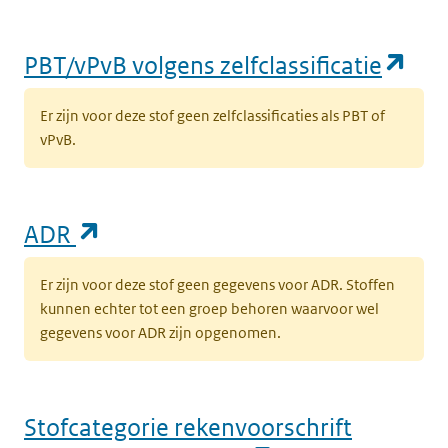
(op
PBT/vPvB volgens zelfclassificatie
Er zijn voor deze stof geen zelfclassificaties als PBT of
vPvB.
(opent in een nieuw tabblad)
ADR
Er zijn voor deze stof geen gegevens voor ADR. Stoffen
kunnen echter tot een groep behoren waarvoor wel
gegevens voor ADR zijn opgenomen.
Stofcategorie rekenvoorschrift