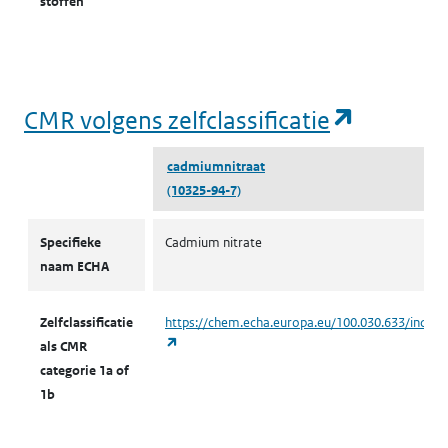
stoffen
(opent i
CMR volgens zelfclassificatie
cadmiumnitraat
(10325-94-7)
CMR volgens zelfclassificatie
Specifieke
Cadmium nitrate
naam ECHA
Zelfclassificatie
https://chem.echa.europa.eu/100.030.633/indust
(opent in een nieuw tabblad)
als CMR
categorie 1a of
1b