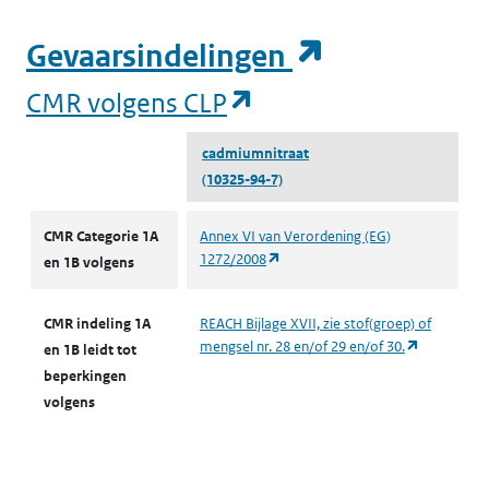
(opent in e
Gevaarsindelingen
(opent in een nieuw
CMR volgens CLP
cadmiumnitraat
(10325-94-7)
CMR volgens CLP
CMR Categorie 1A
Annex VI van Verordening (EG)
(opent in een nieuw tabblad)
1272/2008
en 1B volgens
CMR indeling 1A
REACH Bijlage XVII, zie stof(groep) of
(opent in e
mengsel nr. 28 en/of 29 en/of 30.
en 1B leidt tot
beperkingen
volgens