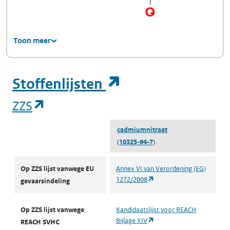
Toon meer
(opent in een ni
Stoffenlijsten
(opent in een nieuw tabblad)
ZZS
cadmiumnitraat
(10325-94-7)
ZZS
Op ZZS lijst vanwege EU
Annex VI van Verordening (EG)
(opent in een nieuw tabbl
1272/2008
gevaarsindeling
Op ZZS lijst vanwege
Kandidaatslijst voor REACH
(opent in een nieuw tabbl
Bijlage XIV
REACH SVHC