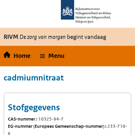
Overslaan en naar de inhoud gaan
Direct naar de hoofdnavigatie
Rijksinstituut voor
Volksgezondheid en Milieu
Ministerie van Volksgezondheid,
Welzijn en Sport
RIVM
De zorg van morgen
begint vandaag
Home
Menu
cadmiumnitraat
Stofgegevens
CAS-nummer
10325-94-7
EG-nummer
(Europees Gemeenschap-nummer)
233-710-
6