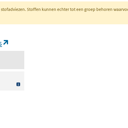
M stofadviezen. Stoffen kunnen echter tot een groep behoren waarvo
(opent in een nieuw tabblad)
s