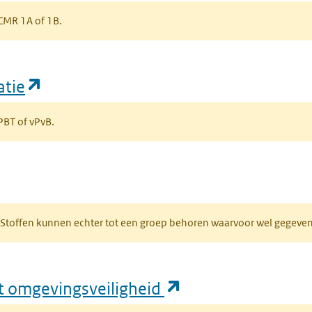
s CMR 1A of 1B.
(opent in een nieuw tabblad)
atie
 PBT of vPvB.
bblad)
R. Stoffen kunnen echter tot een groep behoren waarvoor wel gegev
(opent in een nie
ft omgevingsveiligheid