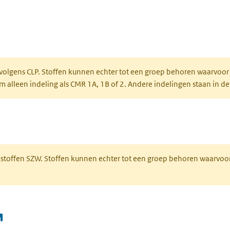
ent in een nieuw tabblad)
een nieuw tabblad)
 volgens CLP. Stoffen kunnen echter tot een groep behoren waarvoor
alleen indeling als CMR 1A, 1B of 2. Andere indelingen staan in de
 een nieuw tabblad)
R-stoffen SZW. Stoffen kunnen echter tot een groep behoren waarvoo
(opent in een nieuw tabblad)