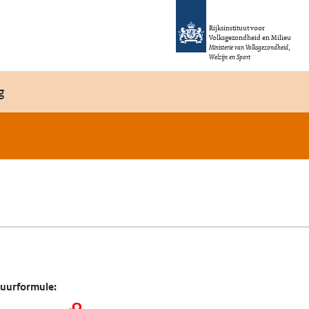
Rijksinstituut voor
Volksgezondheid en Milieu
Ministerie van Volksgezondheid,
Welzijn en Sport
g
tuurformule