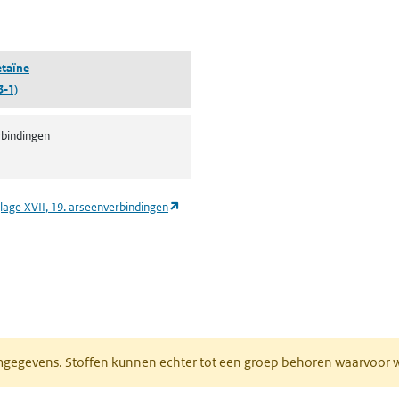
pent in een nieuw tabblad)
taïne
3-1)
bindingen
(opent in een nieuw tabblad)
lage XVII, 19. arseenverbindingen
ieuw tabblad)
normgegevens. Stoffen kunnen echter tot een groep behoren waarvoo