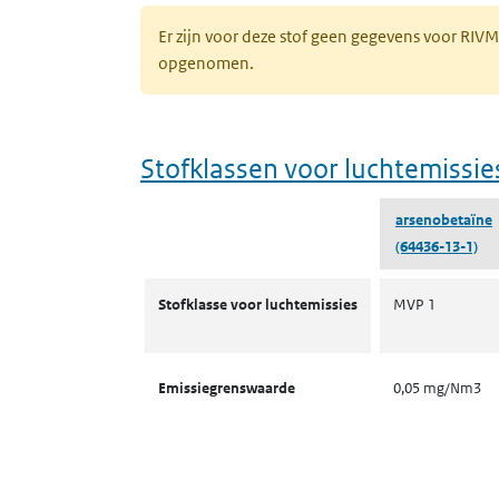
Er zijn voor deze stof geen gegevens voor RIV
opgenomen.
Stofklassen voor luchtemissie
arsenobetaïne
(64436-13-1)
Stofklassen voor luchtemissies
Stofklasse voor luchtemissies
MVP 1
Emissiegrenswaarde
0,05 mg/Nm3