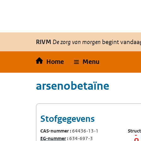
Overslaan en naar de inhoud gaan
Direct naar de hoofdnavigatie
RIVM
De zorg van morgen
begint vandaa
Home
Menu
arsenobetaïne
Stofgegevens
CAS-nummer
64436-13-1
Struc
(Europees Gemeenschap-nummer)
EG-nummer
634-697-3