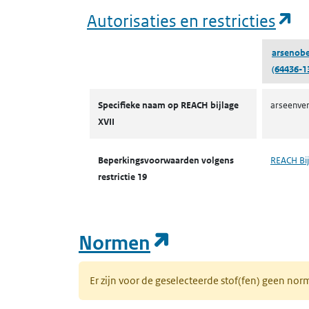
(o
Autorisaties en restricties
arsenobe
(64436-1
Autorisaties en restricties
Specifieke naam op REACH bijlage
arseenver
XVII
Beperkingsvoorwaarden volgens
REACH Bij
restrictie 19
(opent in een n
Normen
Er zijn voor de geselecteerde stof(fen) geen 