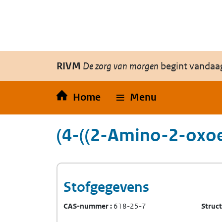
Overslaan en naar de inhoud gaan
Direct naar de hoofdnavigatie
RIVM
De zorg van morgen
begint vandaa
Home
Menu
(4-((2-Amino-2-oxoe
Stofgegevens
CAS-nummer
618-25-7
Struc