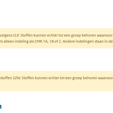
ent in een nieuw tabblad)
een nieuw tabblad)
 volgens CLP. Stoffen kunnen echter tot een groep behoren waarvoor
alleen indeling als CMR 1A, 1B of 2. Andere indelingen staan in de
 een nieuw tabblad)
R-stoffen SZW. Stoffen kunnen echter tot een groep behoren waarvoo
(opent in een nieuw tabblad)