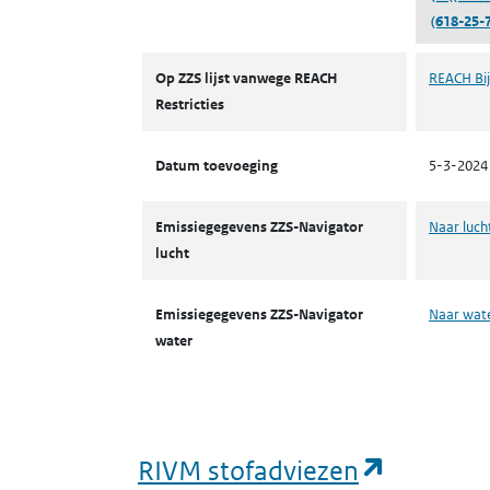
(618-25-7
ZZS
Op ZZS lijst vanwege REACH
REACH Bij
Restricties
Datum toevoeging
5-3-2024
Emissiegegevens ZZS-Navigator
Naar luch
lucht
Emissiegegevens ZZS-Navigator
Naar wat
water
(opent i
RIVM stofadviezen