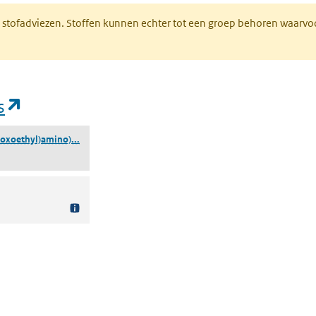
M stofadviezen. Stoffen kunnen echter tot een groep behoren waarvo
(opent in een nieuw tabblad)
s
((4-((2-Amino-2-oxoethyl)amino)fenyl)arsonzuur)
-oxoethyl)amino)...