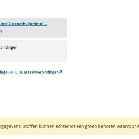
pent in een nieuw tabblad)
((4-((2-Amino-2-oxoethyl)amino)fenyl)arsonzuur
mino-2-oxoethyl)amino)...
)
bindingen
(opent in een nieuw tabblad)
lage XVII, 19. arseenverbindingen
ieuw tabblad)
normgegevens. Stoffen kunnen echter tot een groep behoren waarvoo