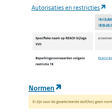
(o
Autorisaties en restricties
(4-((2-A
(618-25-7
Autorisaties en restricties
Specifieke naam op REACH bijlage
arseenver
XVII
Beperkingsvoorwaarden volgens
REACH Bij
restrictie 19
(opent in een n
Normen
Er zijn voor de geselecteerde stof(fen) geen 