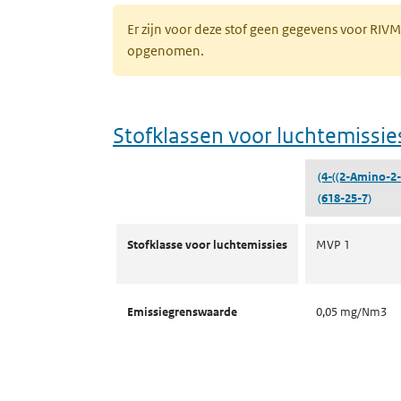
Er zijn voor deze stof geen gegevens voor RIV
opgenomen.
Stofklassen voor luchtemissie
(4-((2-Amino-2
(618-25-7)
Stofklassen voor luchtemissies
Stofklasse voor luchtemissies
MVP 1
Emissiegrenswaarde
0,05 mg/Nm3