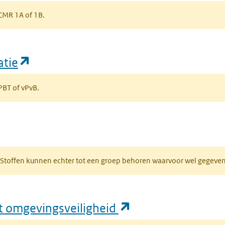
s CMR 1A of 1B.
(opent in een nieuw tabblad)
atie
 PBT of vPvB.
bblad)
R. Stoffen kunnen echter tot een groep behoren waarvoor wel gegev
(opent in een nie
ft omgevingsveiligheid