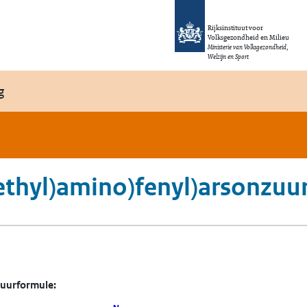
Rijksinstituut voor
Volksgezondheid en Milieu
Ministerie van Volksgezondheid,
Welzijn en Sport
g
thyl)amino)fenyl)arsonzuu
tuurformule