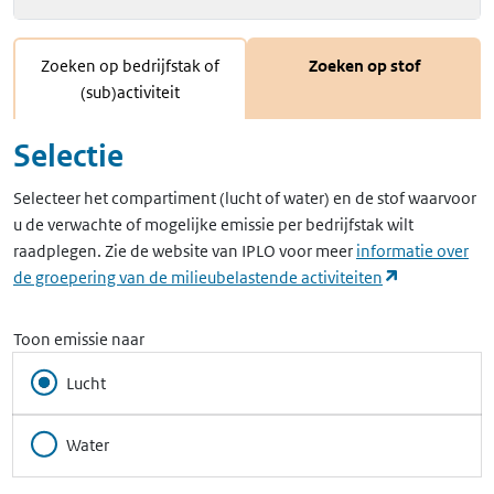
Zoeken op bedrijfstak of
Zoeken op stof
(sub)activiteit
Selectie
Selecteer het compartiment (lucht of water) en de stof waarvoor
u de verwachte of mogelijke emissie per bedrijfstak wilt
raadplegen. Zie de website van IPLO voor meer
informatie over
(opent in ee
de groepering van de milieubelastende activiteiten
Toon emissie naar
Lucht
Water