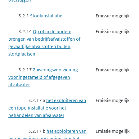
3.2.1
Stookinstallatie
Emissie mogelijk
3.2.14
Op of in de bodem
Emissie mogelijk
brengen van bedrijfsafvalstoffen of
gevaarlijke afvalstoffen buiten
stortplaatsen
3.2.17
Zuiveringsvoorziening
Emissie mogelijk
voor ingezameld of afgegeven
afvalwater
3.2.17 a
het exploiteren van
Emissie mogelijk
een ippc-installatie voor het
behandelen van afvalwater
3.2.17 b
het exploiteren van
Emissie mogelijk
een zuiveringsvoorziening voor het