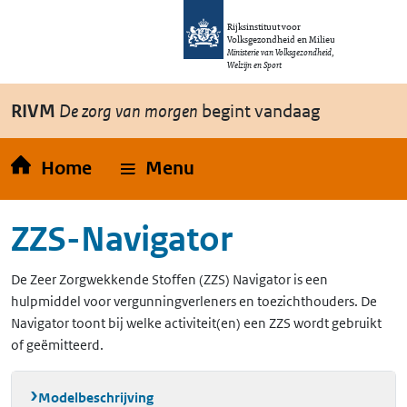
Overslaan en naar de inhoud gaan
Direct naar de hoofdnavigatie
Rijksinstituut voor
Volksgezondheid en Milieu
Ministerie van Volksgezondheid,
Welzijn en Sport
RIVM
De zorg van morgen
begint vandaag
Home
Menu
ZZS-Navigator
De Zeer Zorgwekkende Stoffen (ZZS) Navigator is een
hulpmiddel voor vergunningverleners en toezichthouders. De
Navigator toont bij welke activiteit(en) een ZZS wordt gebruikt
of geëmitteerd.
Modelbeschrijving