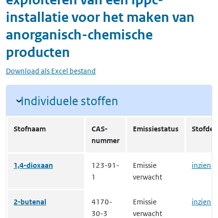
installatie voor het maken van
anorganisch-chemische
producten
Download als Excel bestand
Individuele stoffen
Stofnaam
CAS-
Emissiestatus
Stofdeta
nummer
1,4-dioxaan
123-91-
Emissie
inzien
1
verwacht
2-butenal
4170-
Emissie
inzien
30-3
verwacht