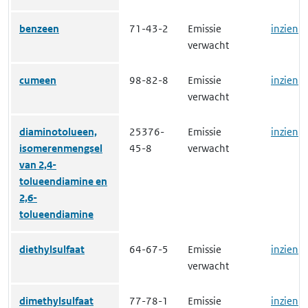
benzeen
71-43-2
Emissie
inzien
verwacht
cumeen
98-82-8
Emissie
inzien
verwacht
diaminotolueen,
25376-
Emissie
inzien
isomerenmengsel
45-8
verwacht
van 2,4-
tolueendiamine en
2,6-
tolueendiamine
diethylsulfaat
64-67-5
Emissie
inzien
verwacht
dimethylsulfaat
77-78-1
Emissie
inzien