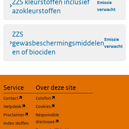
ZZS kleurstoffen inclusief
Emissie
azokleurstoffen
verwacht
ZZS
Emissie
gewasbeschermingsmiddelen
verwacht
en of biociden
Service
Over deze site
(opent in een nieuw tabblad)
(opent in een nieuw tabblad)
Contact
Colofon
(opent in een nieuw tabblad)
(opent in een nieuw tabblad)
Helpdesk
Cookies
(opent in een nieuw tabblad)
Proclaimer
Responsible
(opent in een nieuw tabblad)
disclosure
Index stoffen