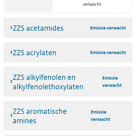
verwacht
ethanal
75-07-0
Emissie
inzien
ZZS acetamides
verwacht
Emissie verwacht
ethyleenthioureum
96-45-7
Emissie
inzien
verwacht
ZZS acrylaten
Emissie verwacht
formaldehyde
50-00-0
Emissie
inzien
verwacht
ZZS alkylfenolen en
Emissie
alkylfenolethoxylaten
verwacht
isopreen
78-79-5
Emissie
inzien
verwacht
ZZS aromatische
koolmonoxide
630-08-
Emissie
inzien
Emissie
0
verwacht
amines
verwacht
N-methyl-2-
872-50-
Emissie
inzien