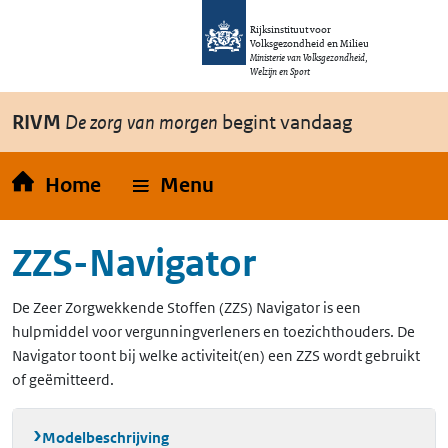
Overslaan en naar de inhoud gaan
Direct naar de hoofdnavigatie
Rijksinstituut voor
Volksgezondheid en Milieu
Ministerie van Volksgezondheid,
Welzijn en Sport
RIVM
De zorg van morgen
begint vandaag
Home
Menu
ZZS-Navigator
De Zeer Zorgwekkende Stoffen (ZZS) Navigator is een
hulpmiddel voor vergunningverleners en toezichthouders. De
Navigator toont bij welke activiteit(en) een ZZS wordt gebruikt
of geëmitteerd.
Modelbeschrijving