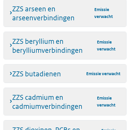
pyrrolidon
4
verwacht
ZZS arseen en
Emissie
arseenverbindingen
verwacht
tetrafluorethyleen
116-14-
Emissie
inzien
3
verwacht
ZZS beryllium en
Emissie
berylliumverbindingen
verwacht
ZZS butadienen
Emissie verwacht
ZZS cadmium en
Emissie
cadmiumverbindingen
verwacht
ZZS dioxinen, PCBs en