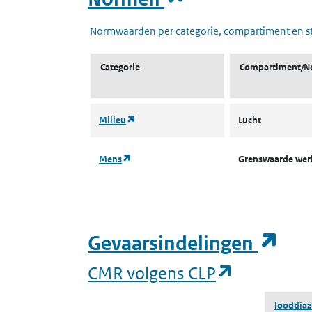
Normwaarden per categorie, compartiment en s
Categorie
Compartiment/N
(opent in een nieuw tabblad)
Milieu
Lucht
(opent in een nieuw tabblad)
Mens
Grenswaarde we
(op
Gevaarsindelingen
(opent in 
CMR volgens CLP
looddiaz