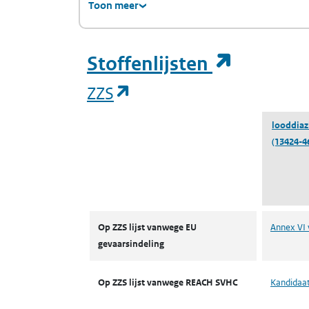
Toon meer
(opent i
Stoffenlijsten
(opent in een nieuw tab
ZZS
looddiaz
(13424-4
ZZS
Op ZZS lijst vanwege EU
Annex VI 
gevaarsindeling
Op ZZS lijst vanwege REACH SVHC
Kandidaat