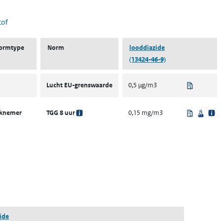
tof
ormtype
Norm
looddiazide
(13424-46-9)
Uit regel
Lucht EU-grenswaarde
0,5 µg/m3
Uit regel
Weten
rknemer
TGG 8 uur
0,15 mg/m3
ent in een nieuw tabblad)
een nieuw tabblad)
ide