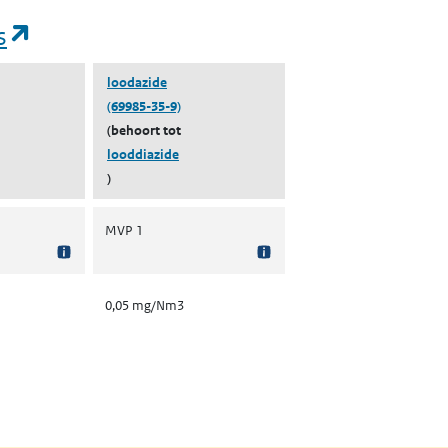
(opent in een nieuw tabblad)
s
loodazide
(69985-35-9)
(behoort tot
looddiazide
)
MVP 1
0,05 mg/Nm3
nt in een nieuw tabblad)