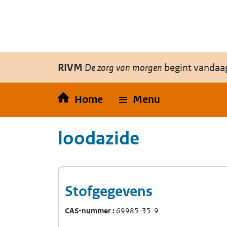
Overslaan en naar de inhoud gaan
Direct naar de hoofdnavigatie
RIVM
De zorg van morgen
begint vandaa
Home
Menu
loodazide
Stofgegevens
CAS-nummer
69985-35-9