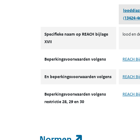
looddiaz
(13424-4
Autorisaties en restricties
Specifieke naam op REACH bijlage
lood en d
XVII
Beperkingsvoorwaarden volgens
REACH Bij
En beperkingsvoorwaarden volgens
REACH Bij
Beperkingsvoorwaarden volgens
REACH Bijl
restrictie 28, 29 en 30
(opent in een
Normen