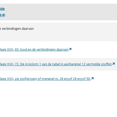
ide
6-9)
e verbindingen daarvan
(opent in een nieuw tabblad)
lage XVII, 63. lood en de verbindingen daarvan
(
lage XVII, 72. De in kolom 1 van de tabel in aanhangsel 12 vermelde stoffen
(opent in een n
age XVII, zie stof(groep) of mengsel nr. 28 en/of 29 en/of 30.
 nieuw tabblad)