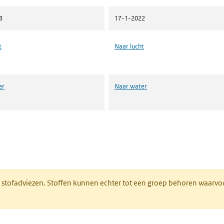
3
17-1-2022
t
Naar lucht
er
Naar water
n een nieuw tabblad)
M stofadviezen. Stoffen kunnen echter tot een groep behoren waarvo