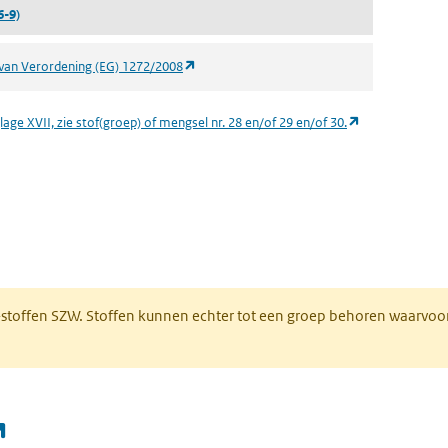
6-9)
(opent in een nieuw tabblad)
van Verordening (EG) 1272/2008
(opent in een n
age XVII, zie stof(groep) of mengsel nr. 28 en/of 29 en/of 30.
 een nieuw tabblad)
R-stoffen SZW. Stoffen kunnen echter tot een groep behoren waarvoo
(opent in een nieuw tabblad)