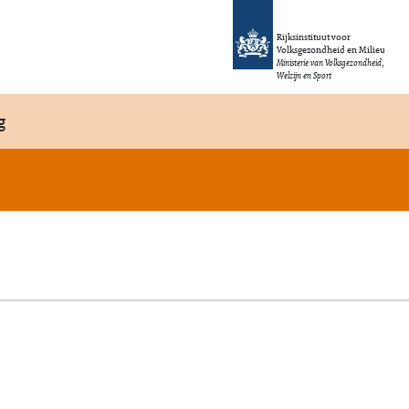
Rijksinstituut voor
Volksgezondheid en Milieu
Ministerie van Volksgezondheid,
Welzijn en Sport
g