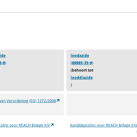
n een nieuw tabblad)
blad)
ide
loodazide
6-9)
(69985-35-9)
(behoort tot
looddiazide
)
(opent in een nieuw tabblad)
van Verordening (EG) 1272/2008
(opent in een nieuw tabblad)
slijst voor REACH Bijlage XIV
Kandidaatslijst voor REACH Bijlage XI