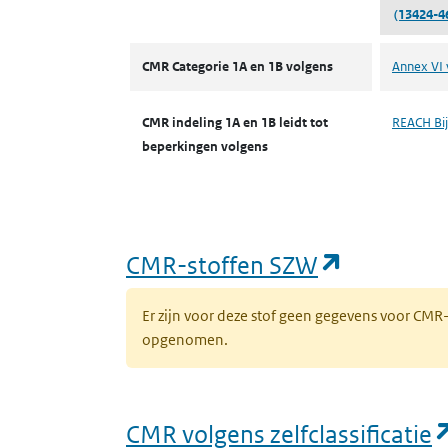
(13424-4
CMR volgens CLP
CMR Categorie 1A en 1B volgens
Annex VI 
CMR indeling 1A en 1B leidt tot
REACH Bijl
beperkingen volgens
(opent in
CMR-stoffen SZW
Er zijn voor deze stof geen gegevens voor CM
opgenomen.
CMR volgens zelfclassificatie