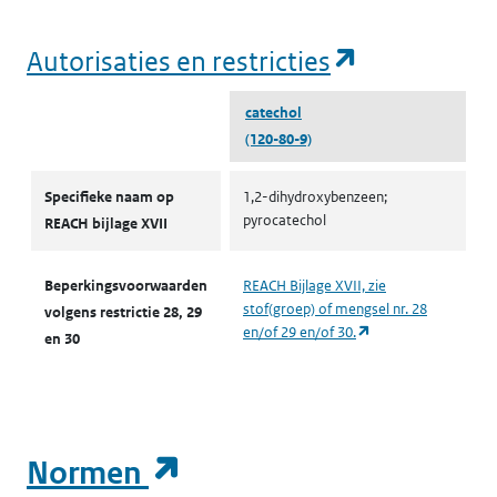
(opent in e
Autorisaties en restricties
catechol
(120-80-9)
Autorisaties en restricties
Specifieke naam op
1,2-dihydroxybenzeen;
pyrocatechol
REACH bijlage XVII
Beperkingsvoorwaarden
REACH Bijlage XVII, zie
stof(groep) of mengsel nr. 28
volgens restrictie 28, 29
(opent in een nieuw
en/of 29 en/of 30.
en 30
(opent in een nieuw t
Normen