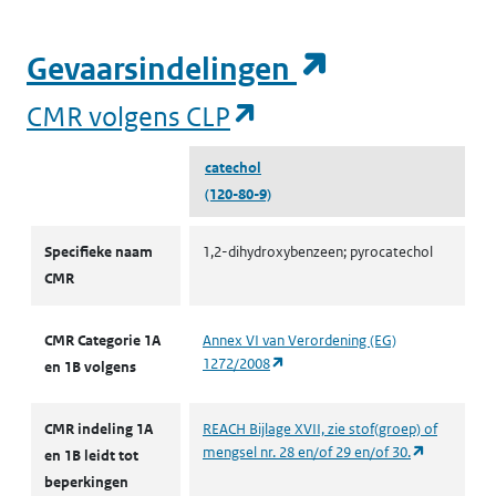
(opent in e
Gevaarsindelingen
(opent in een nieuw
CMR volgens CLP
catechol
(120-80-9)
CMR volgens CLP
Specifieke naam
1,2-dihydroxybenzeen; pyrocatechol
CMR
CMR Categorie 1A
Annex VI van Verordening (EG)
(opent in een nieuw tabblad)
1272/2008
en 1B volgens
CMR indeling 1A
REACH Bijlage XVII, zie stof(groep) of
(opent in e
mengsel nr. 28 en/of 29 en/of 30.
en 1B leidt tot
beperkingen