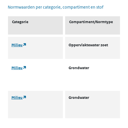
Normwaarden per categorie, compartiment en stof
Categorie
Compartiment/Normtype
(opent in een nieuw tabblad)
Milieu
Oppervlaktewater zoet
L
M
(opent in een nieuw tabblad)
Milieu
Grondwater
S
g
(
(opent in een nieuw tabblad)
Milieu
Grondwater
G
n
v