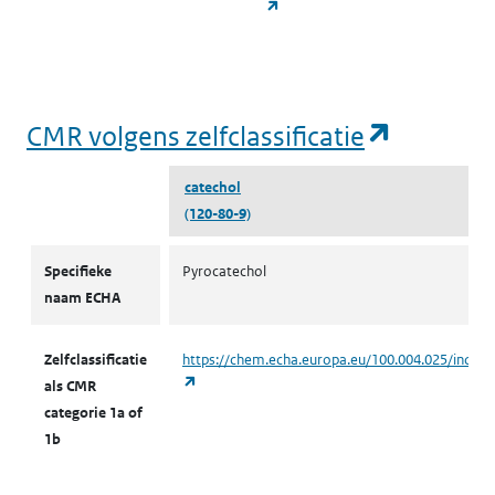
(opent in een nieuw tabblad)
(opent i
CMR volgens zelfclassificatie
catechol
(120-80-9)
CMR volgens zelfclassificatie
Specifieke
Pyrocatechol
naam ECHA
Zelfclassificatie
https://chem.echa.europa.eu/100.004.025/indust
(opent in een nieuw tabblad)
als CMR
categorie 1a of
1b