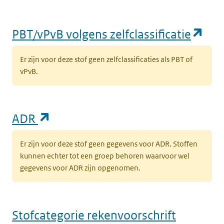
(op
PBT/vPvB volgens zelfclassificatie
Er zijn voor deze stof geen zelfclassificaties als PBT of
vPvB.
(opent in een nieuw tabblad)
ADR
Er zijn voor deze stof geen gegevens voor ADR. Stoffen
kunnen echter tot een groep behoren waarvoor wel
gegevens voor ADR zijn opgenomen.
Stofcategorie rekenvoorschrift