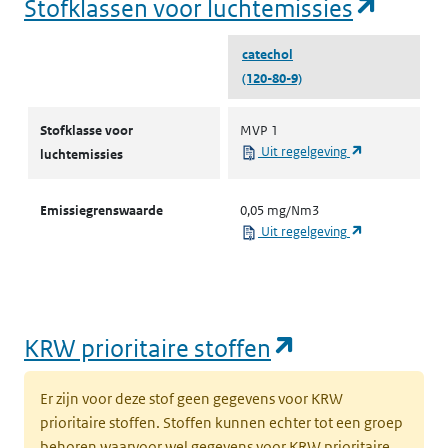
(opent
Stofklassen voor luchtemissies
catechol
(120-80-9)
Stofklassen voor luchtemissies
Stofklasse voor
MVP 1
(opent in een 
Uit regelgeving
luchtemissies
Emissiegrenswaarde
0,05 mg/Nm3
(opent in een 
Uit regelgeving
(opent in een
KRW prioritaire stoffen
Er zijn voor deze stof geen gegevens voor KRW
prioritaire stoffen. Stoffen kunnen echter tot een groep
behoren waarvoor wel gegevens voor KRW prioritaire