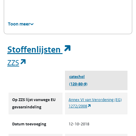
Toon meer
(opent in een ni
Stoffenlijsten
(opent in een nieuw tabblad)
ZZS
catechol
(120-80-9)
ZZS
Op ZZS lijst vanwege EU
Annex VI van Verordening (EG)
(opent in een nieuw tabbl
1272/2008
gevaarsindeling
Datum toevoeging
12-10-2018