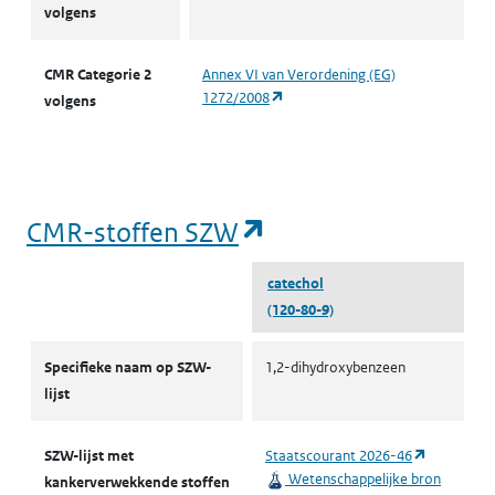
volgens
CMR Categorie 2
Annex VI van Verordening (EG)
(opent in een nieuw tabblad)
1272/2008
volgens
(opent in een nieu
CMR-stoffen SZW
catechol
(120-80-9)
CMR-stoffen SZW
Specifieke naam op SZW-
1,2-dihydroxybenzeen
lijst
(opent in 
SZW-lijst met
Staatscourant 2026-46
Wetenschappelijke bron
kankerverwekkende stoffen