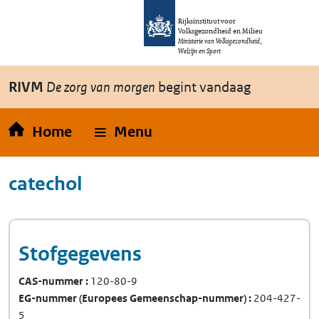
Overslaan en naar de inhoud gaan
Direct naar de hoofdnavigatie
Rijksinstituut voor
Volksgezondheid en Milieu
Ministerie van Volksgezondheid,
Welzijn en Sport
RIVM
De zorg van morgen
begint vandaag
Home
Menu
catechol
Stofgegevens
CAS-nummer
120-80-9
EG-nummer
(Europees Gemeenschap-nummer)
204-427-
5