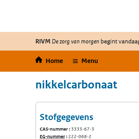
Overslaan en naar de inhoud gaan
Direct naar de hoofdnavigatie
RIVM
De zorg van morgen
begint vandaa
Home
Menu
nikkelcarbonaat
Stofgegevens
CAS-nummer
3333-67-3
(Europees Gemeenschap-nummer)
EG-nummer
222-068-2