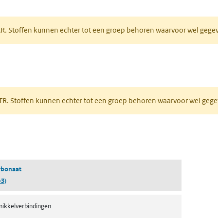
tabblad)
PAR. Stoffen kunnen echter tot een groep behoren waarvoor wel geg
 tabblad)
PRTR. Stoffen kunnen echter tot een groep behoren waarvoor wel ge
pent in een nieuw tabblad)
rbonaat
-3)
 nikkelverbindingen