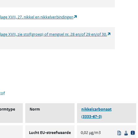
(opent in een nieuw tabblad)
lage XVII, 27. nikkel en nikkelverbindingen
(opent in een n
age XVII, zie stof(groep) of mengsel nr. 28 en/of 29 en/of 30.
 nieuw tabblad)
tof
ormtype
Norm
nikkelcarbonaat
(3333-67-3)
Uit regel
Wete
Lucht EU-streefwaarde
0,02 µg/m3