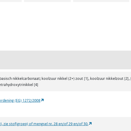
ent in een nieuw tabblad)
een nieuw tabblad)
asisch nikkelcarbonaat; koolzuur nikkel (2+) zout [1], koolzuur nikkelzout [2], 
etrahydroxytrinikkel [4]
(opent in een nieuw tabblad)
ordening (EG) 1272/2008
(opent in een nieuw ta
, zie stof(groep) of mengsel nr. 28 en/of 29 en/of 30.