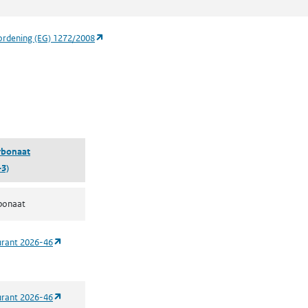
(opent in een nieuw tabblad)
ordening (EG) 1272/2008
 een nieuw tabblad)
rbonaat
-3)
bonaat
(opent in een nieuw tabblad)
urant 2026-46
(opent in een nieuw tabblad)
urant 2026-46