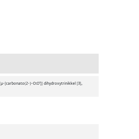
[µ-[carbonato(2-)-O:O’]] dihydroxytrinikkel [3],
bblad)