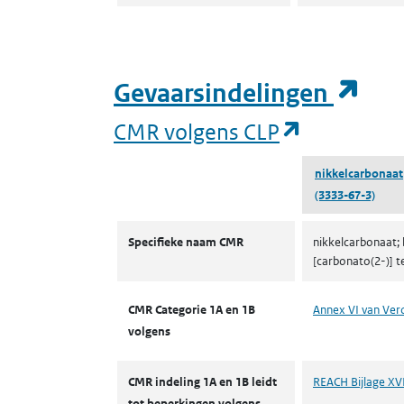
(op
Gevaarsindelingen
(opent in 
CMR volgens CLP
nikkelcarbonaat
(3333-67-3)
CMR volgens CLP
Specifieke naam CMR
nikkelcarbonaat; b
[carbonato(2-)] t
CMR Categorie 1A en 1B
Annex VI van Ver
volgens
CMR indeling 1A en 1B leidt
REACH Bijlage XVII
tot beperkingen volgens