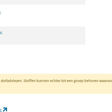
t
er
n een nieuw tabblad)
M stofadviezen. Stoffen kunnen echter tot een groep behoren waarvo
(opent in een nieuw tabblad)
s