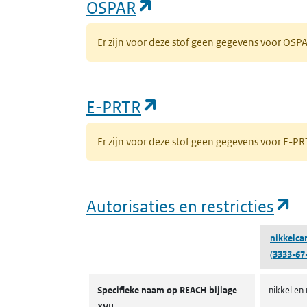
(opent in een nieuw 
OSPAR
Er zijn voor deze stof geen gegevens voor OS
(opent in een nieuw
E-PRTR
Er zijn voor deze stof geen gegevens voor E-
(o
Autorisaties en restricties
nikkelca
(3333-67
Autorisaties en restricties
Specifieke naam op REACH bijlage
nikkel en
XVII