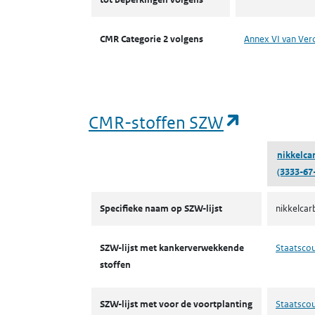
CMR Categorie 2 volgens
Annex VI van Ver
(opent in
CMR-stoffen SZW
nikkelca
(3333-67
CMR-stoffen SZW
Specifieke naam op SZW-lijst
nikkelcar
SZW-lijst met kankerverwekkende
Staatsco
stoffen
SZW-lijst met voor de voortplanting
Staatsco