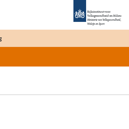
Rijksinstituut voor
Volksgezondheid en Milieu
Ministerie van Volksgezondheid,
Welzijn en Sport
g