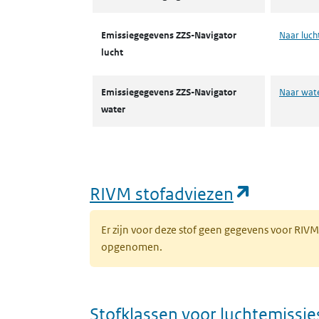
Emissiegegevens ZZS-Navigator
Naar luch
lucht
Emissiegegevens ZZS-Navigator
Naar wat
water
(opent i
RIVM stofadviezen
Er zijn voor deze stof geen gegevens voor RIV
opgenomen.
Stofklassen voor luchtemissie