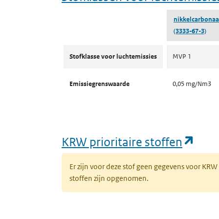
nikkelcarbonaa
(3333-67-3)
Stofklassen voor luchtemissies
Stofklasse voor luchtemissies
MVP 1
Emissiegrenswaarde
0,05 mg/Nm3
(ope
KRW prioritaire stoffen
Er zijn voor deze stof geen gegevens voor KRW
stoffen zijn opgenomen.