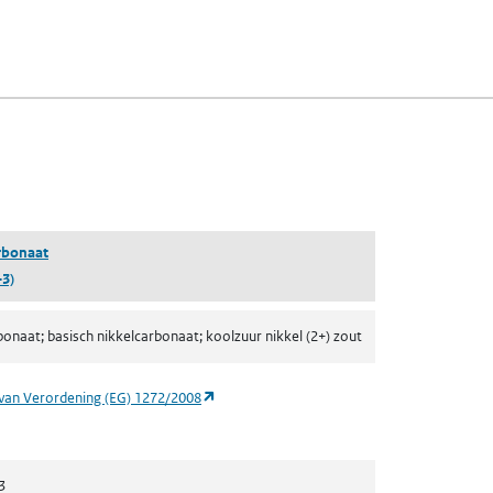
fen)
lad)
n een nieuw tabblad)
blad)
rbonaat
-3)
bonaat; basisch nikkelcarbonaat; koolzuur nikkel (2+) zout
(opent in een nieuw tabblad)
van Verordening (EG) 1272/2008
3