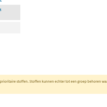
t
nt in een nieuw tabblad)
 prioritaire stoffen. Stoffen kunnen echter tot een groep behoren w