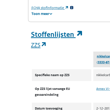
(Europees Agentschap voor chemische stof
(opent in een nieuw tabb
ECHA
stofinformatie
Toon meer
(opent i
Stoffenlijsten
(opent in een nieuw tab
ZZS
nikkelca
(3333-67
ZZS
Specifieke naam op ZZS
nikkelcar
Op ZZS lijst vanwege EU
Annex VI 
gevaarsindeling
Datum toevoeging
2-12-201