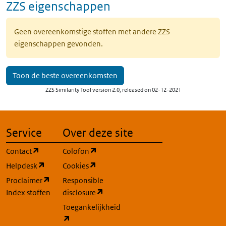
ZZS eigenschappen
Geen overeenkomstige stoffen met andere ZZS
eigenschappen gevonden.
Toon de beste overeenkomsten
ZZS Similarity Tool version 2.0, released on 02-12-2021
Service
Over deze site
(opent in een nieuw tabblad)
(opent in een nieuw tabblad)
Contact
Colofon
(opent in een nieuw tabblad)
(opent in een nieuw tabblad)
Helpdesk
Cookies
(opent in een nieuw tabblad)
Proclaimer
Responsible
(opent in een nieuw tabblad)
Index stoffen
disclosure
Toegankelijkheid
(opent in een nieuw tabblad)