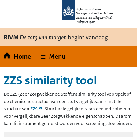
Overslaan en naar de inhoud gaan
Direct naar de hoofdnavigatie
Rijksinstituut voor
Volksgezondheid en Milieu
Ministerie van Volksgezondheid,
Welzijn en Sport
RIVM
De zorg van morgen
begint vandaag
Home
Menu
ZZS similarity tool
De
ZZS
(Zeer Zorgwekkende Stoffen)
similarity tool voorspelt of
de chemische structuur van een stof vergelijkbaar is met de
(opent in een nieuw tabblad)
structuur van
ZZS
. Structurele gelijkenis kan een indicatie zijn
voor vergelijkbare Zeer Zorgwekkende eigenschappen. Daarom
kan dit instrument gebruikt worden voor screeningsdoeleinden.