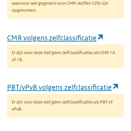
waarvoor wel gegevens voor CMR-stoffen SZW zijn
opgenomen.
(opent i
CMR volgens zelfclassificatie
Er zijn voor deze stof geen zelfclassificaties als CMR 1A
of 1B.
(op
PBT/vPvB volgens zelfclassificatie
Er zijn voor deze stof geen zelfclassificaties als PBT of
vPvB.