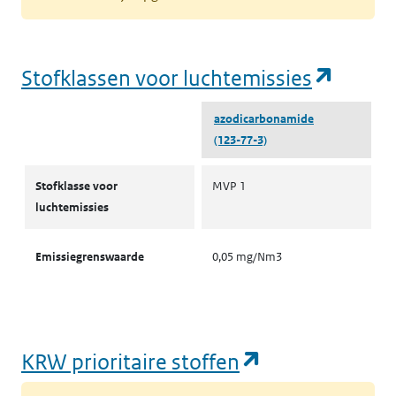
(opent
Stofklassen voor luchtemissies
azodicarbonamide
(123-77-3)
Stofklassen voor luchtemissies
Stofklasse voor
MVP 1
luchtemissies
Emissiegrenswaarde
0,05 mg/Nm3
(opent in een
KRW prioritaire stoffen