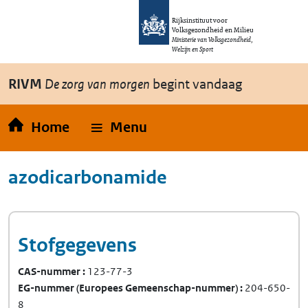
Overslaan en naar de inhoud gaan
Direct naar de hoofdnavigatie
Rijksinstituut voor
Volksgezondheid en Milieu
Ministerie van Volksgezondheid,
Welzijn en Sport
RIVM
De zorg van morgen
begint vandaag
Home
Menu
azodicarbonamide
Stofgegevens
CAS-nummer
123-77-3
EG-nummer
(Europees Gemeenschap-nummer)
204-650-
8