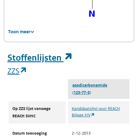
Toon meer
(opent in een ni
Stoffenlijsten
(opent in een nieuw tabblad)
ZZS
azodicarbonamide
(123-77-3)
ZZS
Op ZZS lijst vanwege
Kandidaatslijst voor REACH
(opent in een nieuw tabb
Bijlage XIV
REACH SVHC
Datum toevoeging
2-12-2013