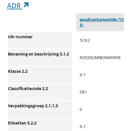
(opent in een nieuw tabblad)
ADR
ADR
azodicarbonamide
(123-7
3)
UN-nummer
3242
Benaming en beschrijving 3.1.2
AZODICARBONAMIDE
Klasse 2.2
4.1
Classificatiecode 2.2
SR1
Verpakkingsgroep 2.1.1.3
II
Etiketten 5.2.2
4.1