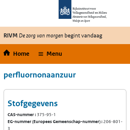
Overslaan en naar de inhoud gaan
Direct naar de hoofdnavigatie
Rijksinstituut voor
Volksgezondheid en Milieu
Ministerie van Volksgezondheid,
Welzijn en Sport
RIVM
De zorg van morgen
begint vandaag
Home
Menu
perfluornonaanzuur
Stofgegevens
CAS-nummer
375-95-1
EG-nummer
(Europees Gemeenschap-nummer)
206-801-
3