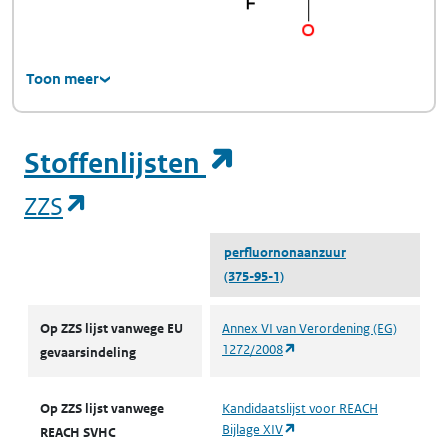
Toon meer
(opent in een ni
Stoffenlijsten
(opent in een nieuw tabblad)
ZZS
perfluornonaanzuur
(375-95-1)
ZZS
Op ZZS lijst vanwege EU
Annex VI van Verordening (EG)
(opent in een nieuw tabbla
1272/2008
gevaarsindeling
Op ZZS lijst vanwege
Kandidaatslijst voor REACH
(opent in een nieuw tabbla
Bijlage XIV
REACH SVHC