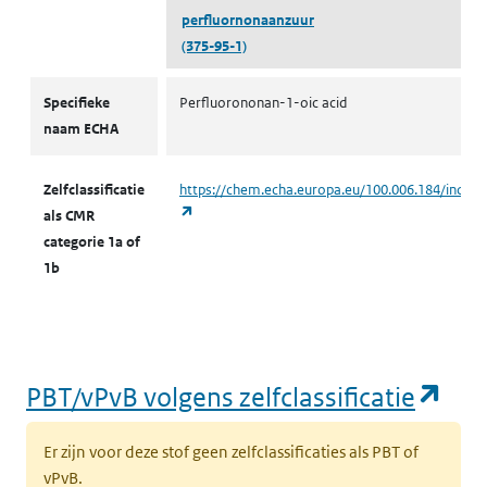
perfluornonaanzuur
(375-95-1)
CMR volgens zelfclassificatie
Specifieke
Perfluorononan-1-oic acid
naam ECHA
Zelfclassificatie
https://chem.echa.europa.eu/100.006.184/indust
(opent in een nieuw tabblad)
als CMR
categorie 1a of
1b
(op
PBT/vPvB volgens zelfclassificatie
Er zijn voor deze stof geen zelfclassificaties als PBT of
vPvB.