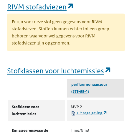
(opent in een nie
RIVM stofadviezen
Er zijn voor deze stof geen gegevens voor RIVM
stofadviezen. Stoffen kunnen echter tot een groep
behoren waarvoor wel gegevens voor RIVM
stofadviezen zijn opgenomen.
(opent
Stofklassen voor luchtemissies
perfluornonaanzuur
(375-95-1)
Stofklassen voor luchtemissies
Stofklasse voor
MVP 2
(opent in een 
Uit regelgeving
luchtemissies
Emissiegrenswaarde
1 mg/Nm3