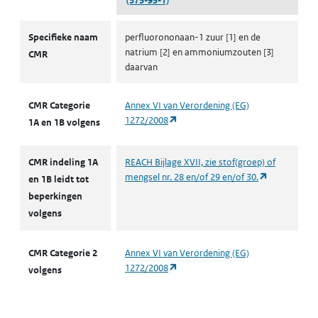
(375-95-1)
CMR volgens CLP
Specifieke naam
perfluorononaan-1 zuur [1] en de
natrium [2] en ammoniumzouten [3]
CMR
daarvan
CMR Categorie
Annex VI van Verordening (EG)
(opent in een nieuw tabblad)
1272/2008
1A en 1B volgens
CMR indeling 1A
REACH Bijlage XVII, zie stof(groep) of
(opent in ee
mengsel nr. 28 en/of 29 en/of 30.
en 1B leidt tot
beperkingen
volgens
CMR Categorie 2
Annex VI van Verordening (EG)
(opent in een nieuw tabblad)
1272/2008
volgens