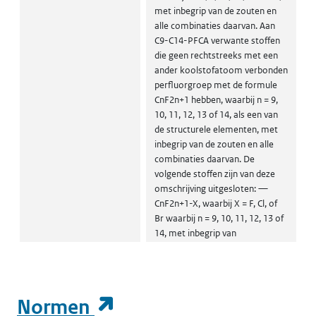
met inbegrip van de zouten en
alle combinaties daarvan. Aan
C9-C14-PFCA verwante stoffen
die geen rechtstreeks met een
ander koolstofatoom verbonden
perfluorgroep met de formule
CnF2n+1 hebben, waarbij n = 9,
10, 11, 12, 13 of 14, als een van
de structurele elementen, met
inbegrip van de zouten en alle
combinaties daarvan. De
volgende stoffen zijn van deze
omschrijving uitgesloten: —
CnF2n+1-X, waarbij X = F, Cl, of
Br waarbij n = 9, 10, 11, 12, 13 of
14, met inbegrip van
combinaties daarvan; —
CnF2n+1-C(= O)OX' waarbij n> 13
en X' = elke groep, met inbegrip
van zouten. (PFCA)
(opent in een nieuw t
Normen