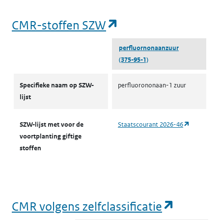
(opent in een nieu
CMR-stoffen SZW
perfluornonaanzuur
(375-95-1)
CMR-stoffen SZW
Specifieke naam op SZW-
perfluorononaan-1 zuur
lijst
(opent in 
SZW-lijst met voor de
Staatscourant 2026-46
voortplanting giftige
stoffen
(opent i
CMR volgens zelfclassificatie