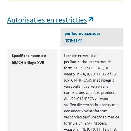
(opent in e
Autorisaties en restricties
perfluornonaanzuur
(375-95-1)
Autorisaties en restricties
Specifieke naam op
Lineaire en vertakte
perfluorcarbonzuren met de
REACH bijlage XVII
formule CnF2n+1-C(= O)OH,
waarbij n = 8, 9, 10, 11, 12 of 13
(C9-C14-PFCA’s), met inbegrip
van zouten daarvan en alle
combinaties van deze producten.
Aan C9-C14-PFCA verwante
stoffen die een rechtstreeks met
een ander koolstofatoom
verbonden perfluorgroep met de
formule CnF2n+1 hebben,
waarbij n = 8, 9, 10, 11, 12 of 13,