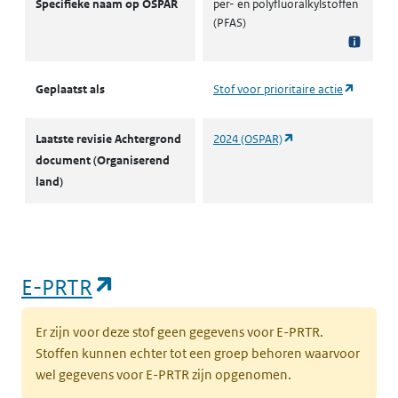
Specifieke naam op OSPAR
per- en polyfluoralkylstoffen
(PFAS)
(opent i
Geplaatst als
Stof voor prioritaire actie
(opent in een nieuw 
Laatste revisie Achtergrond
2024 (OSPAR)
document (Organiserend
land)
(opent in een nieuw tabblad)
E-PRTR
Er zijn voor deze stof geen gegevens voor E-PRTR.
Stoffen kunnen echter tot een groep behoren waarvoor
wel gegevens voor E-PRTR zijn opgenomen.