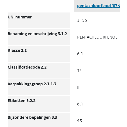
ADR
v
pentachloorfenol
(87-86-5
k
‘
UN-nummer
3155
(
w
Benaming en beschrijving 3.1.2
PENTACHLOORFENOL
(opent in een nieuw tabblad)
Milieu
Grond
K
Klasse 2.2
k
6.1
v
t
Classificatiecode 2.2
T2
w
Verpakkingsgroep 2.1.1.3
II
(opent in een nieuw tabblad)
Milieu
Grond
K
k
Etiketten 5.2.2
v
6.1
t
w
Bijzondere bepalingen 3.3
43