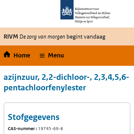
Overslaan en naar de inhoud gaan
Direct naar de hoofdnavigatie
Rijksinstituut voor
Volksgezondheid en Milieu
Ministerie van Volksgezondheid,
Welzijn en Sport
RIVM
De zorg van morgen
begint vandaag
Home
Menu
azijnzuur, 2,2-dichloor-, 2,3,4,5,6-
pentachloorfenylester
Stofgegevens
CAS-nummer
19745-69-8