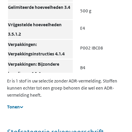
(opent in een nieuw tabblad)
Milieu
Grond
K
Gelimiteerde hoeveelheden 3.4
500 g
k
v
Vrijgestelde hoeveelheden
t
E4
w
3.5.1.2
Verpakkingen:
P002 IBC08
(opent in een nieuw tabblad)
Milieu
Grond
K
Verpakkingsinstructies 4.1.4
c
Verpakkingen: Bijzondere
v
B4
o
bepalingen 4.1.4
g
Er is 1 stof in uw selectie zonder ADR-vermelding. Stoffen
Verpakkingen: Gezamenlijke
(
MP10
kunnen echter tot een groep behoren die wel een ADR-
verpakking 4.1.10
vermelding heeft.
(opent in een nieuw tabblad)
Milieu
Grond
K
Transporttanks en
Tonen
T3
v
bulkcontainers: Instructies
o
4.2.5.2, 7.3.2
g
(
Stofcategorie rekenvoorschrift