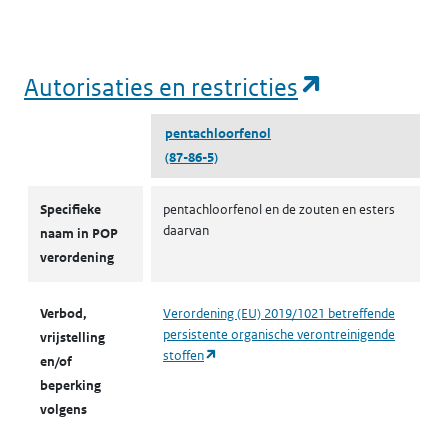
(opent in e
Autorisaties en restricties
pentachloorfenol
(87-86-5)
Autorisaties en restricties
Specifieke
pentachloorfenol en de zouten en esters
daarvan
naam in POP
verordening
Verbod,
Verordening (EU) 2019/1021 betreffende
persistente organische verontreinigende
vrijstelling
(opent in een nieuw tabblad)
stoffen
en/of
beperking
volgens