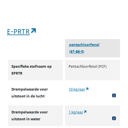
(opent in een nieuw tabblad)
E-PRTR
pentachloorfenol
(87-86-5)
E-PRTR
Specifieke stofnaam op
Pentachloorfenol (PCF)
EPRTR
(opent in een nieuw tab
Drempelwaarde voor
10 kg/jaar
uitstoot in de lucht
(opent in een nieuw tabb
Drempelwaarde voor
1 kg/jaar
uitstoot in water