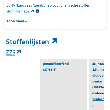
ECHA
(Europees Agentschap voor chemische stoffen)
(opent in een nieuw tabblad)
stofinformatie
Toon meer
(opent in een ni
Stoffenlijsten
(opent in een nieuw tabblad)
ZZS
pentachloorfenol
azijnzuur, 2
(87-86-5)
2,3,...
(azijn
dichloor-, 2
pentachloor
(19745-69-8
(behoort to
pentachloo
)