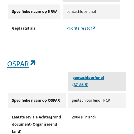
KRW prioritaire stoffen
Specifieke naam op KRW
pentachloorfenol
(opent in een nieuw ta
Geplaatst als
Prioritaire stof
(opent in een nieuw tabblad)
OSPAR
pentachloorfenol
(87-86-5)
OSPAR
Specifieke naam op OSPAR
pentachloorfenol; PCP
Laatste revisie Achtergrond
2004 (Finland)
document (Organiserend
land)