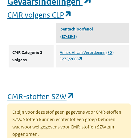
(opent in e
Gevaarsindelingen
(opent in een nieuw tabblad)
Milieu
Grond
I
(opent in een nieuw
b
CMR volgens CLP
s
pentachloorfenol
(87-86-5)
(opent in een nieuw tabblad)
Milieu
Grond
K
k
CMR volgens CLP
‘
CMR Categorie 2
Annex VI van Verordening (EG)
(opent in een nieuw tabblad)
1272/2008
t
volgens
l
(opent in een nieuw tabblad)
Milieu
Grond
k
k
(opent in een nieu
CMR-stoffen SZW
(
l
Er zijn voor deze stof geen gegevens voor CMR-stoffen
SZW. Stoffen kunnen echter tot een groep behoren
(opent in een nieuw tabblad)
Milieu
Grond
K
waarvoor wel gegevens voor CMR-stoffen SZW zijn
k
opgenomen.