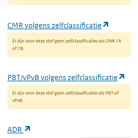
‘
t
l
(opent i
CMR volgens zelfclassificatie
(opent in een nieuw tabblad)
Milieu
Grond
K
k
Er zijn voor deze stof geen zelfclassificaties als CMR 1A
v
of 1B.
t
l
(op
PBT/vPvB volgens zelfclassificatie
(opent in een nieuw tabblad)
Milieu
Grond
K
k
Er zijn voor deze stof geen zelfclassificaties als PBT of
v
vPvB.
t
l
(opent in een nieuw tabblad)
Milieu
Grond
K
(opent in een nieuw tabblad)
ADR
k