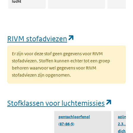
lucht
Emissiegegevens
Naar water
Naar water
ZZS-Navigator
water
(opent in een nie
RIVM stofadviezen
ZZS in afval
Naar ZZS in afval Zoeker
Naar ZZS in 
Er zijn voor deze stof geen gegevens voor RIVM
Zoeker
stofadviezen. Stoffen kunnen echter tot een groep
behoren waarvoor wel gegevens voor RIVM
stofadviezen zijn opgenomen.
(opent
Stofklassen voor luchtemissies
pentachloorfenol
azijnzuu
(87-86-5)
2,3,...
(a
dichloor-