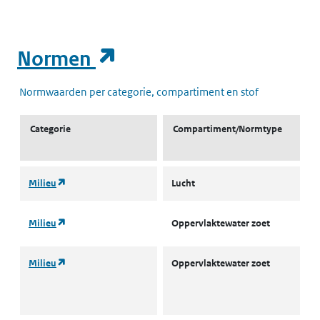
(opent in een nieuw t
Normen
Normwaarden per categorie, compartiment en stof
Categorie
Compartiment/Normtype
(opent in een nieuw tabblad)
Milieu
Lucht
L
(opent in een nieuw tabblad)
Milieu
Oppervlaktewater zoet
l
(opent in een nieuw tabblad)
Milieu
Oppervlaktewater zoet
L
w
(