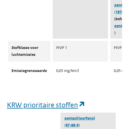
pentachl
(19745-6
(behoort
pentach
)
Stofklassen voor luchtemissies
Stofklasse voor
MVP 1
MVP 1
luchtemissies
Emissiegrenswaarde
0,05 mg/Nm3
0,05 mg
(opent in een
KRW prioritaire stoffen
pentachloorfenol
(87-86-5)