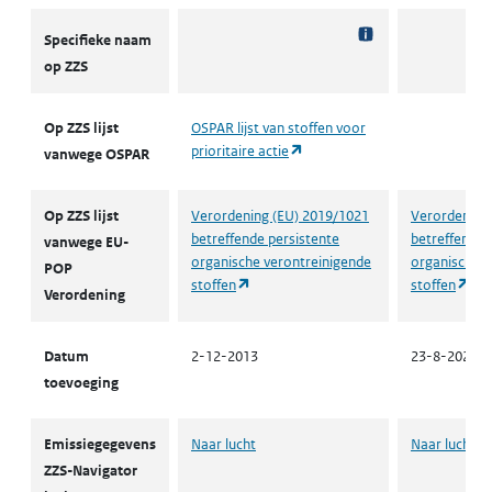
ZZS
Specifieke naam
op ZZS
Op ZZS lijst
OSPAR lijst van stoffen voor
(opent in een nieuw tabblad)
prioritaire actie
vanwege OSPAR
Op ZZS lijst
Verordening (EU) 2019/1021
Verordening
betreffende persistente
betreffende 
vanwege EU-
organische verontreinigende
organische v
POP
(opent in een nieuw tabblad)
(op
stoffen
stoffen
Verordening
Datum
2-12-2013
23-8-2024
toevoeging
Emissiegegevens
Naar lucht
Naar lucht
ZZS-Navigator