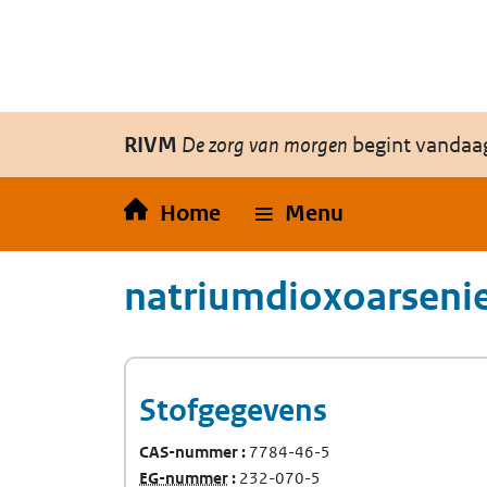
Overslaan en naar de inhoud gaan
Direct naar de hoofdnavigatie
RIVM
De zorg van morgen
begint vandaa
Home
Menu
natriumdioxoarseni
Stofgegevens
CAS-nummer
7784-46-5
(Europees Gemeenschap-nummer)
EG-nummer
232-070-5