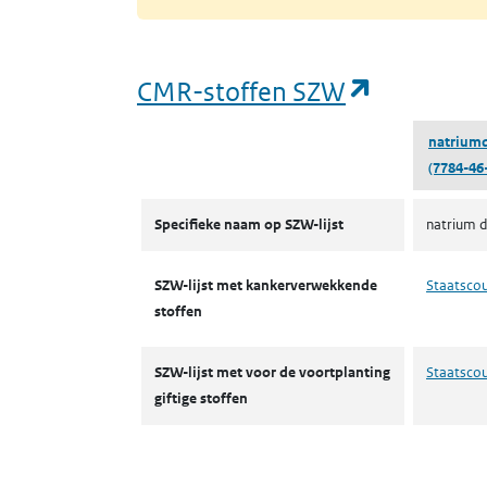
(opent in
CMR-stoffen SZW
natriumd
(7784-46
CMR-stoffen SZW
Specifieke naam op SZW-lijst
natrium d
SZW-lijst met kankerverwekkende
Staatsco
stoffen
SZW-lijst met voor de voortplanting
Staatsco
giftige stoffen