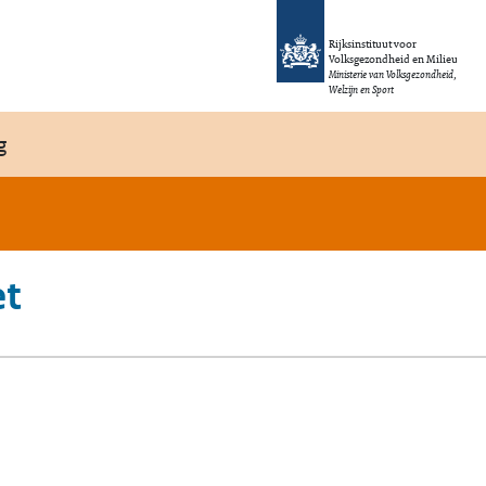
Rijksinstituut voor
Volksgezondheid en Milieu
Ministerie van Volksgezondheid,
Welzijn en Sport
g
et