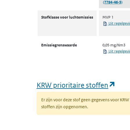
(7784-46-5)
Stofklassen voor luchtemissies
Stofklasse voor luchtemissies
MVP 1
Uit regelgev
Emissiegrenswaarde
0,05 mg/Nm3
Uit regelgev
(ope
KRW prioritaire stoffen
Er zijn voor deze stof geen gegevens voor KRW
stoffen zijn opgenomen.