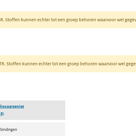
tabblad)
PAR. Stoffen kunnen echter tot een groep behoren waarvoor wel geg
 tabblad)
PRTR. Stoffen kunnen echter tot een groep behoren waarvoor wel ge
pent in een nieuw tabblad)
ioxoarseniet
-5)
bindingen