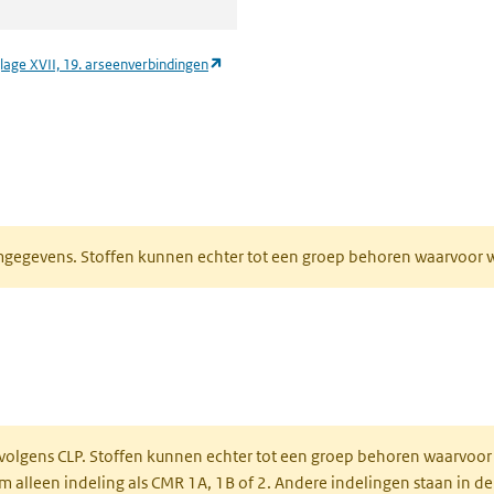
(opent in een nieuw tabblad)
lage XVII, 19. arseenverbindingen
ieuw tabblad)
normgegevens. Stoffen kunnen echter tot een groep behoren waarvoo
ent in een nieuw tabblad)
een nieuw tabblad)
 volgens CLP. Stoffen kunnen echter tot een groep behoren waarvoor
alleen indeling als CMR 1A, 1B of 2. Andere indelingen staan in de