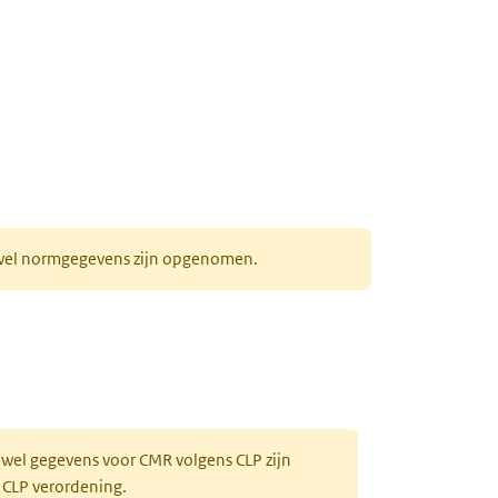
r wel normgegevens zijn opgenomen.
 wel gegevens voor CMR volgens CLP zijn
 CLP verordening.