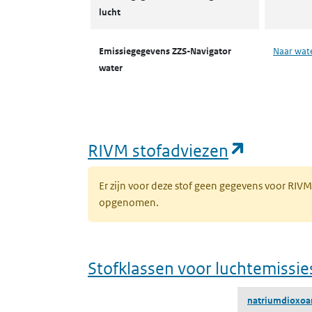
lucht
Emissiegegevens ZZS-Navigator
Naar wat
water
(opent i
RIVM stofadviezen
Er zijn voor deze stof geen gegevens voor RIV
opgenomen.
Stofklassen voor luchtemissie
natriumdioxoa