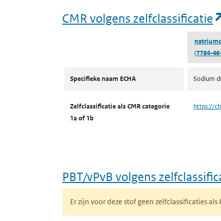
CMR volgens zelfclassificatie
natriumd
(7784-46
CMR volgens zelfclassificatie
Specifieke naam ECHA
Sodium d
Zelfclassificatie als CMR categorie
https://c
1a of 1b
PBT/vPvB volgens zelfclassific
Er zijn voor deze stof geen zelfclassificaties als