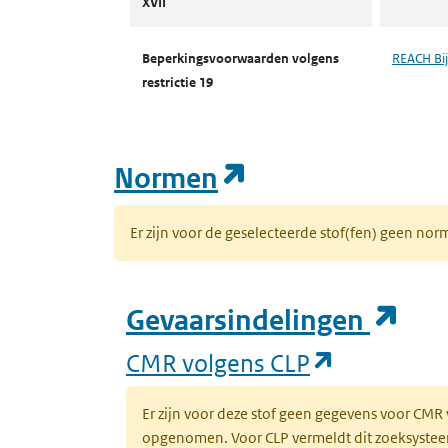
XVII
Beperkingsvoorwaarden volgens
REACH Bij
restrictie 19
(opent in een n
Normen
Er zijn voor de geselecteerde stof(fen) geen 
(op
Gevaarsindelingen
(opent in 
CMR volgens CLP
Er zijn voor deze stof geen gegevens voor CMR
opgenomen. Voor CLP vermeldt dit zoeksysteem 