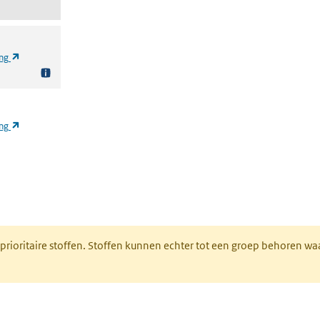
(opent in een nieuw tabblad)
ing
(opent in een nieuw tabblad)
ing
nt in een nieuw tabblad)
 prioritaire stoffen. Stoffen kunnen echter tot een groep behoren w