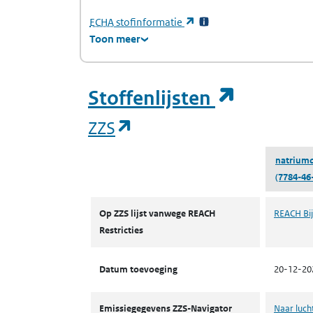
(Europees Agentschap voor chemische stof
(opent in een nieuw tabb
ECHA
stofinformatie
Toon meer
(opent i
Stoffenlijsten
(opent in een nieuw tab
ZZS
natriumd
(7784-46
ZZS
Op ZZS lijst vanwege REACH
REACH Bij
Restricties
Datum toevoeging
20-12-20
Emissiegegevens ZZS-Navigator
Naar luch