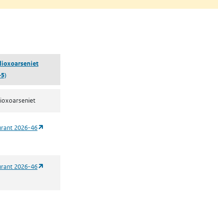
 een nieuw tabblad)
ioxoarseniet
-5)
ioxoarseniet
(opent in een nieuw tabblad)
urant 2026-46
(opent in een nieuw tabblad)
urant 2026-46