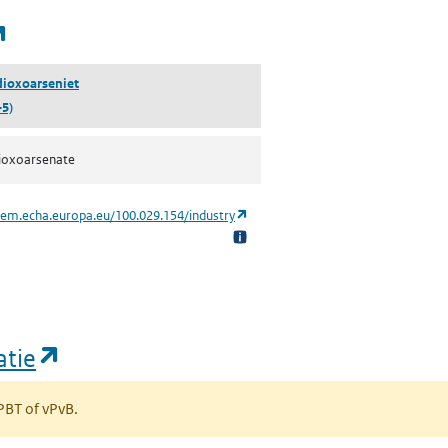
(opent in een nieuw tabblad)
ioxoarseniet
-5)
ioxoarsenate
(opent in een nieuw tabblad)
hem.echa.europa.eu/100.029.154/industry
(opent in een nieuw tabblad)
atie
 PBT of vPvB.