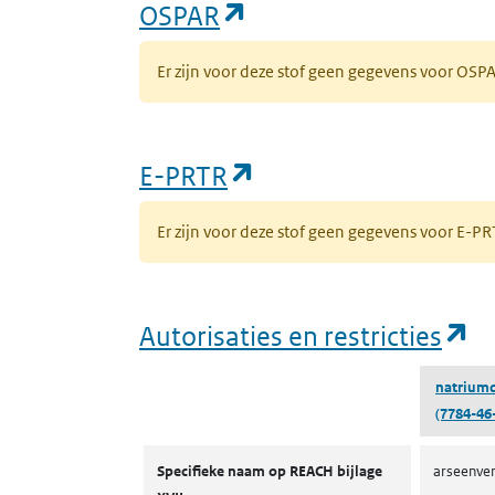
(opent in een nieuw 
OSPAR
Er zijn voor deze stof geen gegevens voor OS
(opent in een nieuw
E-PRTR
Er zijn voor deze stof geen gegevens voor E-
(o
Autorisaties en restricties
natriumd
(7784-46
Autorisaties en restricties
Specifieke naam op REACH bijlage
arseenver