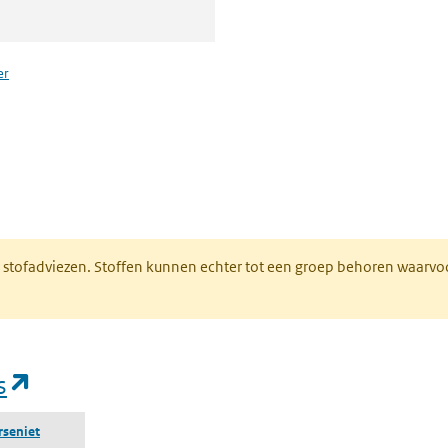
er
n een nieuw tabblad)
M stofadviezen. Stoffen kunnen echter tot een groep behoren waarvo
(opent in een nieuw tabblad)
s
rseniet