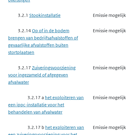
3.2.1
Stookinstallatie
Emissie mogelijk
3.2.14
Op of in de bodem
Emissie mogelijk
brengen van bedrijfsafvalstoffen of
gevaarlijke afvalstoffen buiten
stortplaatsen
3.2.17
Zuiveringsvoorziening
Emissie mogelijk
voor ingezameld of afgegeven
afvalwater
3.2.17 a
het exploiteren van
Emissie mogelijk
een ippc-installatie voor het
behandelen van afvalwater
3.2.17 b
het exploiteren van
Emissie mogelijk
een zuiveringsvoorziening voor het