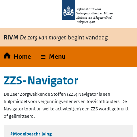
Overslaan en naar de inhoud gaan
Direct naar de hoofdnavigatie
Rijksinstituut voor
Volksgezondheid en Milieu
Ministerie van Volksgezondheid,
Welzijn en Sport
RIVM
De zorg van morgen
begint vandaag
Home
Menu
ZZS-Navigator
De Zeer Zorgwekkende Stoffen (ZZS) Navigator is een
hulpmiddel voor vergunningverleners en toezichthouders. De
Navigator toont bij welke activiteit(en) een ZZS wordt gebruikt
of geëmitteerd.
Modelbeschrijving