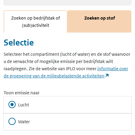
Zoeken op bedrijfstak of
Zoeken op stof
(sub)activiteit
Selectie
Selecteer het compartiment (lucht of water) en de stof waarvoor
u de verwachte of mogelijke emissie per bedrijfstak wilt
raadplegen. Zie de website van IPLO voor meer
informatie over
(opent in ee
de groepering van de milieubelastende activiteiten
Toon emissie naar
Lucht
Water