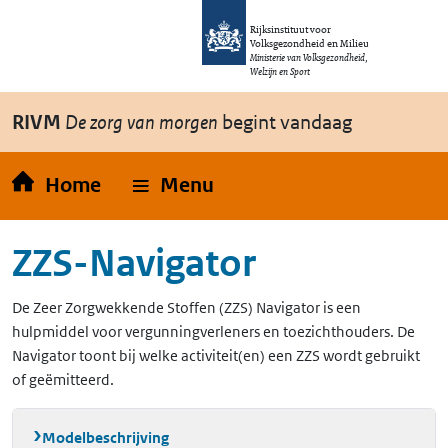
Overslaan en naar de inhoud gaan
Direct naar de hoofdnavigatie
Rijksinstituut voor
Volksgezondheid en Milieu
Ministerie van Volksgezondheid,
Welzijn en Sport
RIVM
De zorg van morgen
begint vandaag
Home
Menu
ZZS-Navigator
De Zeer Zorgwekkende Stoffen (ZZS) Navigator is een
hulpmiddel voor vergunningverleners en toezichthouders. De
Navigator toont bij welke activiteit(en) een ZZS wordt gebruikt
of geëmitteerd.
Modelbeschrijving