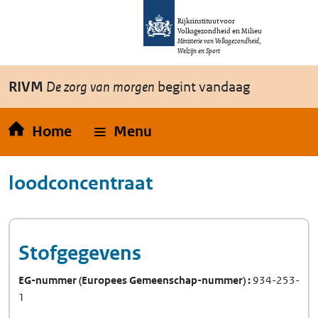
Overslaan en naar de inhoud gaan
Direct naar de hoofdnavigatie
Rijksinstituut voor
Volksgezondheid en Milieu
Ministerie van Volksgezondheid,
Welzijn en Sport
RIVM
De zorg van morgen
begint vandaag
Home
Menu
loodconcentraat
Stofgegevens
EG-nummer
(Europees Gemeenschap-nummer)
934-253-
1