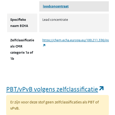
loodconcentraat
CMR volgens zelfclassificatie
Specifieke
Lead concentrate
naam ECHA
Zelfclassificatie
https://chem.echa.europa.eu/100.211.336/indust
(opent in een nieuw tabblad)
als CMR
categorie 1a of
1b
(op
PBT/vPvB volgens zelfclassificatie
Er zijn voor deze stof geen zelfclassificaties als PBT of
vPvB.