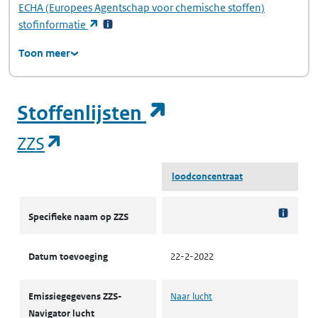
ECHA
(Europees Agentschap voor chemische stoffen)
(opent in een nieuw tabblad)
stofinformatie
Toon meer
(opent in een ni
Stoffenlijsten
(opent in een nieuw tabblad)
ZZS
loodconcentraat
ZZS
Specifieke naam op ZZS
Datum toevoeging
22-2-2022
Emissiegegevens ZZS-
Naar lucht
Navigator lucht