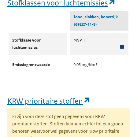
(opent
Stofklassen voor luchtemissies
lood, slakken, koperrijk
(69227-11-8)
Stofklassen voor luchtemissies
Stofklasse voor
MVP 1
luchtemissies
Emissiegrenswaarde
0,05 mg/Nm3
(opent in een
KRW prioritaire stoffen
Er zijn voor deze stof geen gegevens voor KRW
prioritaire stoffen. Stoffen kunnen echter tot een groep
behoren waarvoor wel gegevens voor KRW prioritaire