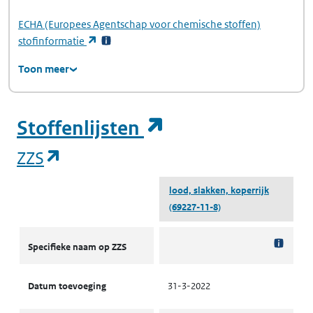
ECHA
(Europees Agentschap voor chemische stoffen)
(opent in een nieuw tabblad)
stofinformatie
Toon meer
(opent in een ni
Stoffenlijsten
(opent in een nieuw tabblad)
ZZS
lood, slakken, koperrijk
(69227-11-8)
ZZS
Specifieke naam op ZZS
Datum toevoeging
31-3-2022