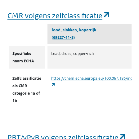
(opent i
CMR volgens zelfclassificatie
lood, slakken, koperrijk
(69227-11-8)
CMR volgens zelfclassificatie
Specifieke
Lead, dross, copper-rich
naam ECHA
Zelfclassificatie
https://chem.echa.europa.eu/100.067.186/indust
(opent in een nieuw tabblad)
als CMR
categorie 1a of
1b
(op
PBT/vPvB volgens zelfclassificatie