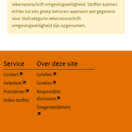
rekenvoorschrift omgevingsveiligheid. Stoffen kunnen
echter tot een groep behoren waarvoor wel gegevens
voor Stofcategorie rekenvoorschrift
omgevingsveiligheid zijn opgenomen.
Service
Over deze site
(opent in een nieuw tabblad)
(opent in een nieuw tabblad)
Contact
Colofon
(opent in een nieuw tabblad)
(opent in een nieuw tabblad)
Helpdesk
Cookies
(opent in een nieuw tabblad)
Proclaimer
Responsible
(opent in een nieuw tabblad)
disclosure
Index stoffen
Toegankelijkheid
(opent in een nieuw tabblad)