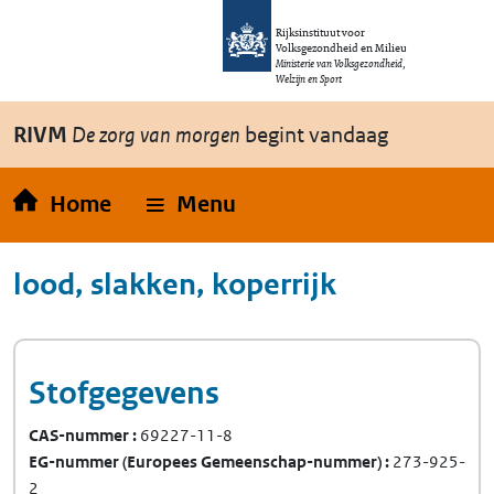
Overslaan en naar de inhoud gaan
Direct naar de hoofdnavigatie
Rijksinstituut voor
Volksgezondheid en Milieu
Ministerie van Volksgezondheid,
Welzijn en Sport
RIVM
De zorg van morgen
begint vandaag
Home
Menu
lood, slakken, koperrijk
Stofgegevens
CAS-nummer
69227-11-8
EG-nummer
(Europees Gemeenschap-nummer)
273-925-
2