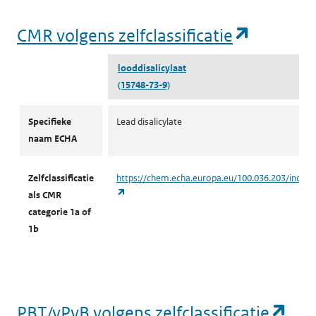
(opent i
CMR volgens zelfclassificatie
looddisalicylaat
(15748-73-9)
CMR volgens zelfclassificatie
Specifieke
Lead disalicylate
naam ECHA
Zelfclassificatie
https://chem.echa.europa.eu/100.036.203/indust
(opent in een nieuw tabblad)
als CMR
categorie 1a of
1b
(op
PBT/vPvB volgens zelfclassificatie