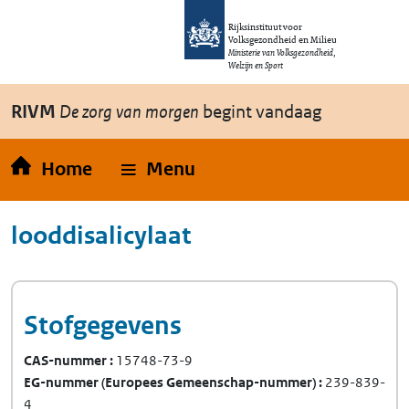
Overslaan en naar de inhoud gaan
Direct naar de hoofdnavigatie
Rijksinstituut voor
Volksgezondheid en Milieu
Ministerie van Volksgezondheid,
Welzijn en Sport
RIVM
De zorg van morgen
begint vandaag
Home
Menu
looddisalicylaat
Stofgegevens
CAS-nummer
15748-73-9
EG-nummer
(Europees Gemeenschap-nummer)
239-839-
4