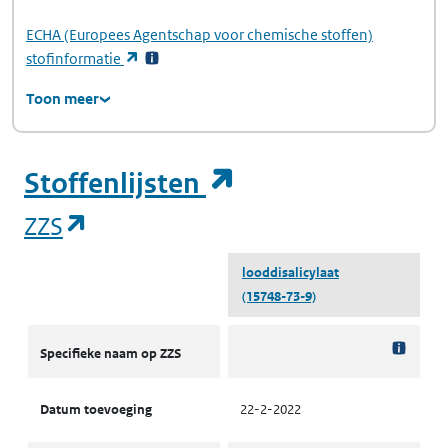
ECHA
(Europees Agentschap voor chemische stoffen)
(opent in een nieuw tabblad)
stofinformatie
Toon meer
(opent in een ni
Stoffenlijsten
(opent in een nieuw tabblad)
ZZS
looddisalicylaat
(15748-73-9)
ZZS
Specifieke naam op ZZS
Datum toevoeging
22-2-2022