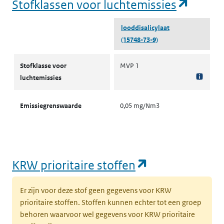
(opent
Stofklassen voor luchtemissies
looddisalicylaat
(15748-73-9)
Stofklassen voor luchtemissies
Stofklasse voor
MVP 1
luchtemissies
Emissiegrenswaarde
0,05 mg/Nm3
(opent in een
KRW prioritaire stoffen
Er zijn voor deze stof geen gegevens voor KRW
prioritaire stoffen. Stoffen kunnen echter tot een groep
behoren waarvoor wel gegevens voor KRW prioritaire