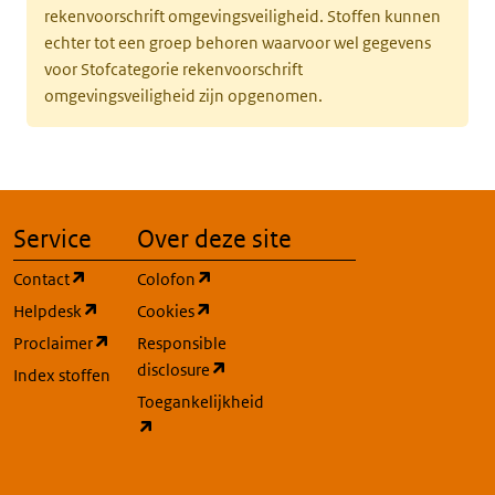
rekenvoorschrift omgevingsveiligheid. Stoffen kunnen
echter tot een groep behoren waarvoor wel gegevens
voor Stofcategorie rekenvoorschrift
omgevingsveiligheid zijn opgenomen.
Service
Over deze site
(opent in een nieuw tabblad)
(opent in een nieuw tabblad)
Contact
Colofon
(opent in een nieuw tabblad)
(opent in een nieuw tabblad)
Helpdesk
Cookies
(opent in een nieuw tabblad)
Proclaimer
Responsible
(opent in een nieuw tabblad)
disclosure
Index stoffen
Toegankelijkheid
(opent in een nieuw tabblad)