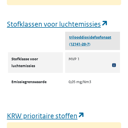
(opent
Stofklassen voor luchtemissies
trilooddioxidefosfonaat
(12141-20-7)
Stofklassen voor luchtemissies
Stofklasse voor
MVP 1
luchtemissies
Emissiegrenswaarde
0,05 mg/Nm3
(opent in een
KRW prioritaire stoffen