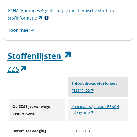
ECHA
(Europees Agentschap voor chemische stoffen)
(opent in een nieuw tabblad)
stofinformatie
Toon meer
(opent in een ni
Stoffenlijsten
(opent in een nieuw tabblad)
ZZS
trilooddioxidefosfonaat
(12141-20-7)
ZZS
Op ZZS lijst vanwege
Kandidaatslijst voor REACH
(opent in een nieuw tabb
Bijlage XIV
REACH SVHC
Datum toevoeging
2-12-2013