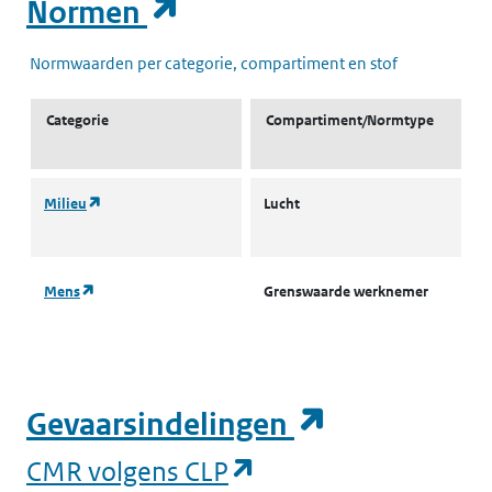
(opent in een nieuw t
Normen
Normwaarden per categorie, compartiment en stof
Categorie
Compartiment/Normtype
(opent in een nieuw tabblad)
Milieu
Lucht
L
g
(opent in een nieuw tabblad)
Mens
Grenswaarde werknemer
T
(opent in e
Gevaarsindelingen
(opent in een nieuw
CMR volgens CLP