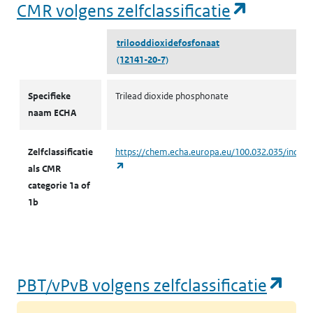
(opent i
CMR volgens zelfclassificatie
trilooddioxidefosfonaat
(12141-20-7)
CMR volgens zelfclassificatie
Specifieke
Trilead dioxide phosphonate
naam ECHA
Zelfclassificatie
https://chem.echa.europa.eu/100.032.035/indust
(opent in een nieuw tabblad)
als CMR
categorie 1a of
1b
(op
PBT/vPvB volgens zelfclassificatie