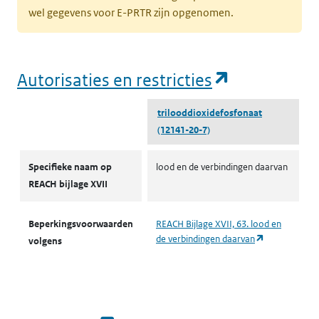
wel gegevens voor E-PRTR zijn opgenomen.
(opent in e
Autorisaties en restricties
trilooddioxidefosfonaat
(12141-20-7)
Autorisaties en restricties
Specifieke naam op
lood en de verbindingen daarvan
REACH bijlage XVII
Beperkingsvoorwaarden
REACH Bijlage XVII, 63. lood en
(opent in een
de verbindingen daarvan
volgens