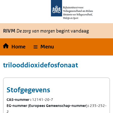
Overslaan en naar de inhoud gaan
Direct naar de hoofdnavigatie
Rijksinstituut voor
Volksgezondheid en Milieu
Ministerie van Volksgezondheid,
Welzijn en Sport
RIVM
De zorg van morgen
begint vandaag
Home
Menu
trilooddioxidefosfonaat
Stofgegevens
CAS-nummer
12141-20-7
EG-nummer
(Europees Gemeenschap-nummer)
235-252-
2