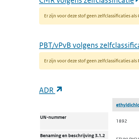
Er zijn voor deze stof geen zelfclassificaties al
PBT/vPvB volgens zelfclassific
Er zijn voor deze stof geen zelfclassificaties als
(opent in een nieuw ta
ADR
ADR
ethyldichl
UN-nummer
1892
Benaming en beschrijving 3.1.2