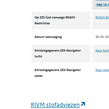
(598-14-1
ZZS
Op ZZS lijst vanwege REACH
REACH Bij
Restricties
Datum toevoeging
30-05-20
Emissiegegevens ZZS-Navigator
Naar luch
lucht
Emissiegegevens ZZS-Navigator
Naar wat
water
(opent i
RIVM stofadviezen