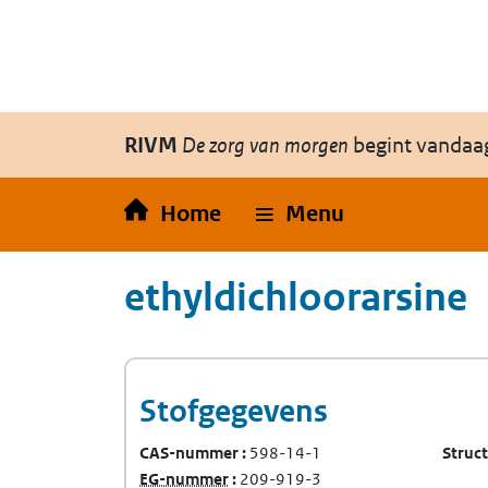
Overslaan en naar de inhoud gaan
Direct naar de hoofdnavigatie
RIVM
De zorg van morgen
begint vandaa
Home
Menu
ethyldichloorarsine
Stofgegevens
CAS-nummer
598-14-1
Struc
(Europees Gemeenschap-nummer)
EG-nummer
209-919-3