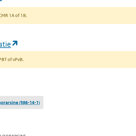
s CMR 1A of 1B.
(opent in een nieuw tabblad)
atie
 PBT of vPvB.
bblad)
oorarsine
(598-14-1)