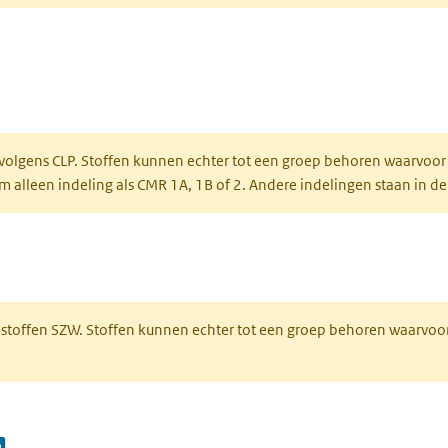
ent in een nieuw tabblad)
een nieuw tabblad)
 volgens CLP. Stoffen kunnen echter tot een groep behoren waarvoor
alleen indeling als CMR 1A, 1B of 2. Andere indelingen staan in de
 een nieuw tabblad)
R-stoffen SZW. Stoffen kunnen echter tot een groep behoren waarvoo
(opent in een nieuw tabblad)