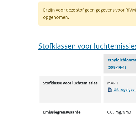
Er zijn voor deze stof geen gegevens voor RIV
opgenomen.
Stofklassen voor luchtemissie
ethyldichloora
(598-14-1)
Stofklassen voor luchtemissies
Stofklasse voor luchtemissies
MVP 1
Uit regelgev
Emissiegrenswaarde
0,05 mg/Nm3