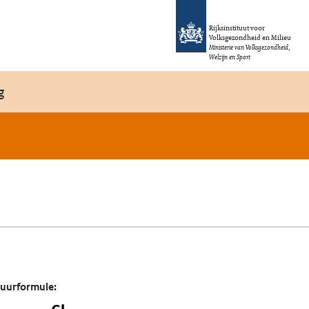
Rijksinstituut voor
Volksgezondheid en Milieu
Ministerie van Volksgezondheid,
Welzijn en Sport
g
tuurformule