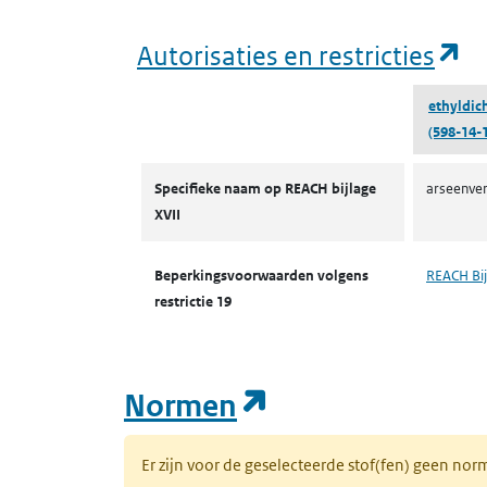
(o
Autorisaties en restricties
ethyldic
(598-14-1
Autorisaties en restricties
Specifieke naam op REACH bijlage
arseenver
XVII
Beperkingsvoorwaarden volgens
REACH Bij
restrictie 19
(opent in een n
Normen
Er zijn voor de geselecteerde stof(fen) geen 