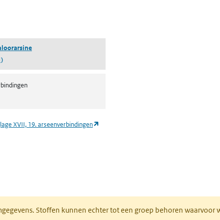
pent in een nieuw tabblad)
hloorarsine
)
bindingen
(opent in een nieuw tabblad)
lage XVII, 19. arseenverbindingen
ieuw tabblad)
normgegevens. Stoffen kunnen echter tot een groep behoren waarvoo