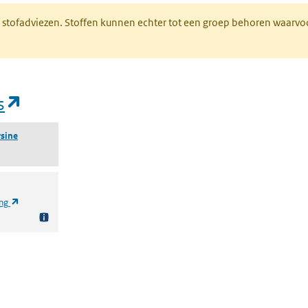
M stofadviezen. Stoffen kunnen echter tot een groep behoren waarvo
(opent in een nieuw tabblad)
s
rsine
(opent in een nieuw tabblad)
ing