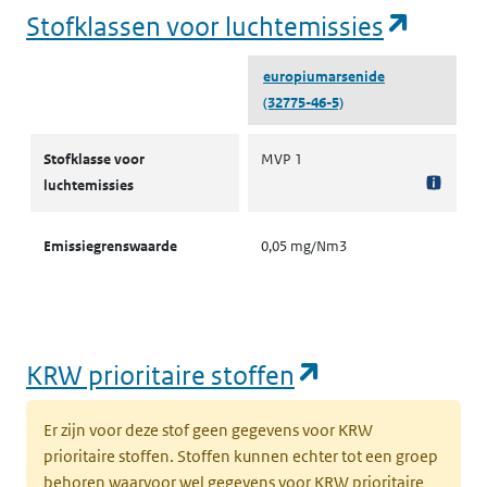
(opent
Stofklassen voor luchtemissies
europiumarsenide
(32775-46-5)
Stofklassen voor luchtemissies
Stofklasse voor
MVP 1
luchtemissies
Emissiegrenswaarde
0,05 mg/Nm3
(opent in een
KRW prioritaire stoffen
Er zijn voor deze stof geen gegevens voor KRW
prioritaire stoffen. Stoffen kunnen echter tot een groep
behoren waarvoor wel gegevens voor KRW prioritaire