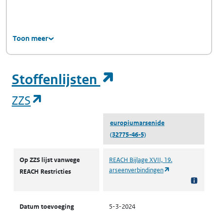
Toon meer
(opent in een ni
Stoffenlijsten
(opent in een nieuw tabblad)
ZZS
europiumarsenide
(32775-46-5)
ZZS
Op ZZS lijst vanwege
REACH Bijlage XVII, 19.
(opent in een nie
arseenverbindingen
REACH Restricties
Datum toevoeging
5-3-2024