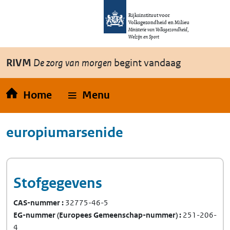
Overslaan en naar de inhoud gaan
Direct naar de hoofdnavigatie
Rijksinstituut voor
Volksgezondheid en Milieu
Ministerie van Volksgezondheid,
Welzijn en Sport
RIVM
De zorg van morgen
begint vandaag
Home
Menu
europiumarsenide
Stofgegevens
CAS-nummer
32775-46-5
EG-nummer
(Europees Gemeenschap-nummer)
251-206-
4