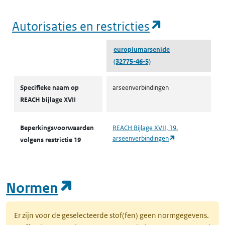
(opent in e
Autorisaties en restricties
europiumarsenide
(32775-46-5)
Autorisaties en restricties
Specifieke naam op
arseenverbindingen
REACH bijlage XVII
Beperkingsvoorwaarden
REACH Bijlage XVII, 19.
(opent in een nie
arseenverbindingen
volgens restrictie 19
(opent in een nieuw tab
Normen
Er zijn voor de geselecteerde stof(fen) geen normgegevens.