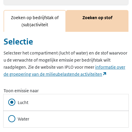
Zoeken op bedrijfstak of
Zoeken op stof
(sub)activiteit
Selectie
Selecteer het compartiment (lucht of water) en de stof waarvoor
u de verwachte of mogelijke emissie per bedrijfstak wilt
raadplegen. Zie de website van IPLO voor meer
informatie over
(opent in ee
de groepering van de milieubelastende activiteiten
Toon emissie naar
Lucht
Water