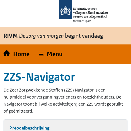
Overslaan en naar de inhoud gaan
Direct naar de hoofdnavigatie
Rijksinstituut voor
Volksgezondheid en Milieu
Ministerie van Volksgezondheid,
Welzijn en Sport
RIVM
De zorg van morgen
begint vandaag
Home
Menu
ZZS-Navigator
De Zeer Zorgwekkende Stoffen (ZZS) Navigator is een
hulpmiddel voor vergunningverleners en toezichthouders. De
Navigator toont bij welke activiteit(en) een ZZS wordt gebruikt
of geëmitteerd.
Modelbeschrijving