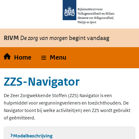
Overslaan en naar de inhoud gaan
Direct naar de hoofdnavigatie
Rijksinstituut voor
Volksgezondheid en Milieu
Ministerie van Volksgezondheid,
Welzijn en Sport
RIVM
De zorg van morgen
begint vandaag
Home
Menu
ZZS-Navigator
De Zeer Zorgwekkende Stoffen (ZZS) Navigator is een
hulpmiddel voor vergunningverleners en toezichthouders. De
Navigator toont bij welke activiteit(en) een ZZS wordt gebruikt
of geëmitteerd.
Modelbeschrijving