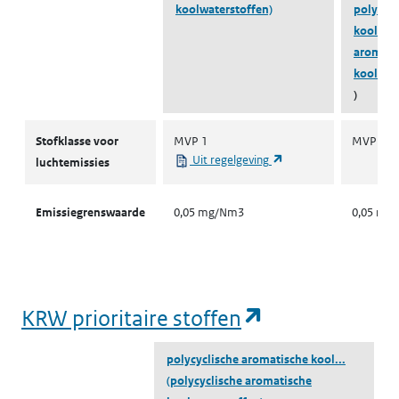
koolwaterstoffen)
polycycl
kool...
(
aromati
koolwat
)
Stofklassen voor luchtemissies
Stofklasse voor
MVP 1
MVP 1
(opent in een nieuw ta
Uit regelgeving
luchtemissies
Emissiegrenswaarde
0,05 mg/Nm3
0,05 mg
(opent in een
KRW prioritaire stoffen
polycyclische aromatische kool...
(polycyclische aromatische