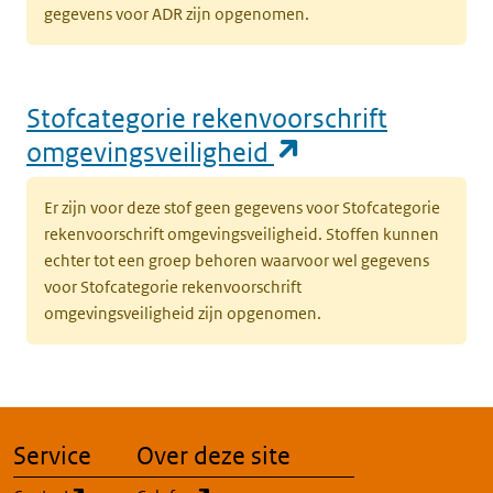
v
gegevens voor ADR zijn opgenomen.
t
w
Stofcategorie rekenvoorschrift
(opent in een nieuw tabblad)
Milieu
Grond
K
(opent in een n
omgevingsveiligheid
k
v
t
Er zijn voor deze stof geen gegevens voor Stofcategorie
w
rekenvoorschrift omgevingsveiligheid. Stoffen kunnen
echter tot een groep behoren waarvoor wel gegevens
voor Stofcategorie rekenvoorschrift
(opent in een nieuw tabblad)
Milieu
Grond
K
omgevingsveiligheid zijn opgenomen.
k
v
t
w
Service
Over deze site
(opent in een nieuw tabblad)
Milieu
Grond
K
c