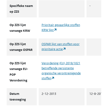
ZZS
Specifieke naam
-
op ZZS
Op ZZS lijst
Prioritair gevaarlijke stoffen
(opent in een nieuw tabblad)
KRW lijst
vanwege KRW
Op ZZS lijst
OSPAR lijst van stoffen voor
(opent in een nieuw tabblad)
prioritaire actie
vanwege OSPAR
Op ZZS lijst
Verordening (EU) 2019/1021
betreffende persistente
vanwege EU-
organische verontreinigende
POP
(opent in een nieuw tabblad)
stoffen
Verordening
Datum
2-12-2013
12-8-2014
toevoeging