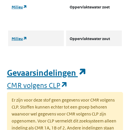
(opent in een nieuw tabblad)
Milieu
Oppervlaktewater zoet
L
w
(
(opent in een nieuw tabblad)
Milieu
Oppervlaktewater zout
A
o
w
(
(opent in e
Gevaarsindelingen
(opent in een nieuw tabblad)
Milieu
Oppervlaktewater zout
A
(opent in een nieuw
CMR volgens CLP
o
w
(
Er zijn voor deze stof geen gegevens voor CMR volgens
CLP. Stoffen kunnen echter tot een groep behoren
waarvoor wel gegevens voor CMR volgens CLP zijn
(opent in een nieuw tabblad)
Milieu
Oppervlaktewater voor
O
opgenomen. Voor CLP vermeldt dit zoeksysteem alleen
drinkwaterbereiding
d
indeling als CMR 1A, 1B of 2. Andere indelingen staan
(