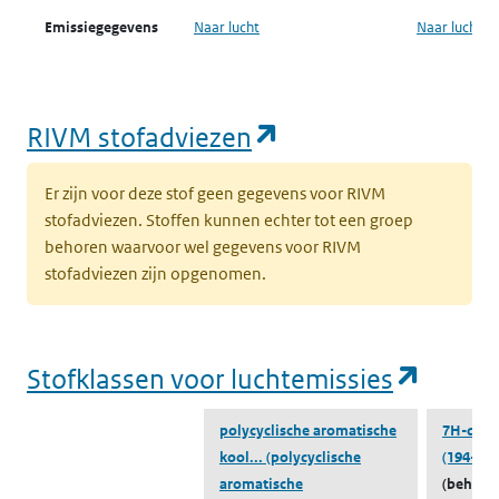
Emissiegegevens
Naar lucht
Naar lucht
ZZS-Navigator
lucht
(opent in een nie
RIVM stofadviezen
Emissiegegevens
Naar water
Naar water
ZZS-Navigator
Er zijn voor deze stof geen gegevens voor RIVM
water
stofadviezen. Stoffen kunnen echter tot een groep
behoren waarvoor wel gegevens voor RIVM
ZZS in afval
Naar ZZS in afval Zoeker
Naar ZZS in 
stofadviezen zijn opgenomen.
Zoeker
(opent
Stofklassen voor luchtemissies
polycyclische aromatische
7H-dibe
kool...
(polycyclische
(194-59-
aromatische
(behoort