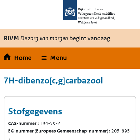
Overslaan en naar de inhoud gaan
Direct naar de hoofdnavigatie
Rijksinstituut voor
Volksgezondheid en Milieu
Ministerie van Volksgezondheid,
Welzijn en Sport
RIVM
De zorg van morgen
begint vandaag
Home
Menu
7H-dibenzo[c,g]carbazool
Stofgegevens
CAS-nummer
194-59-2
EG-nummer
(Europees Gemeenschap-nummer)
205-895-
3