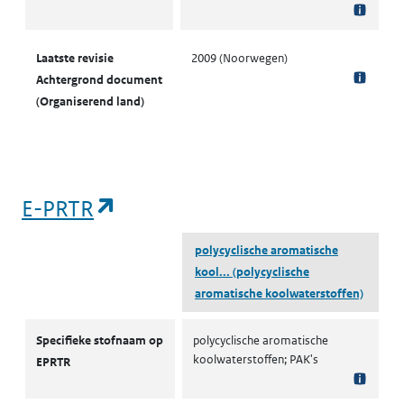
Laatste revisie
2009 (Noorwegen)
Achtergrond document
(Organiserend land)
(opent in een nieuw tabblad)
E-PRTR
polycyclische aromatische
kool...
(polycyclische
aromatische koolwaterstoffen)
E-PRTR
Specifieke stofnaam op
polycyclische aromatische
koolwaterstoffen; PAK's
EPRTR