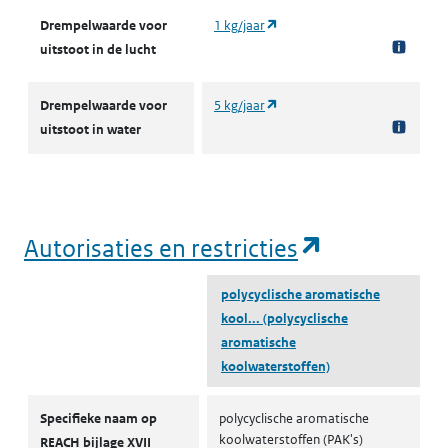
(opent in een nieuw tabblad)
Drempelwaarde voor
1 kg/jaar
uitstoot in de lucht
(opent in een nieuw tabblad)
Drempelwaarde voor
5 kg/jaar
uitstoot in water
(opent in e
Autorisaties en restricties
polycyclische aromatische
kool...
(polycyclische
aromatische
koolwaterstoffen)
Autorisaties en restricties
Specifieke naam op
polycyclische aromatische
koolwaterstoffen (PAK's)
REACH bijlage XVII