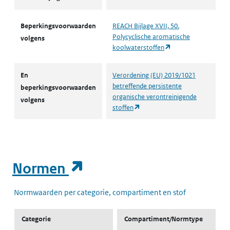
Beperkingsvoorwaarden
REACH Bijlage XVII, 50.
Polycyclische aromatische
volgens
(opent in een nieuw
koolwaterstoffen
En
Verordening (EU) 2019/1021
betreffende persistente
beperkingsvoorwaarden
organische verontreinigende
volgens
(opent in een nieuw tabblad)
stoffen
(opent in een nieuw t
Normen
Normwaarden per categorie, compartiment en stof
Categorie
Compartiment/Normtype