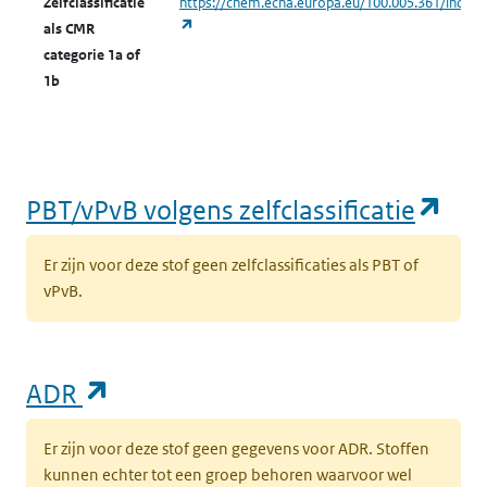
Zelfclassificatie
https://chem.echa.europa.eu/100.005.361/indust
(opent in een nieuw tabblad)
als CMR
categorie 1a of
(opent in een nieuw tabblad)
Milieu
Grond
K
1b
k
v
t
l
(op
PBT/vPvB volgens zelfclassificatie
(opent in een nieuw tabblad)
Milieu
Grond
K
k
Er zijn voor deze stof geen zelfclassificaties als PBT of
v
vPvB.
k
‘
(
w
(opent in een nieuw tabblad)
ADR
(opent in een nieuw tabblad)
Milieu
Grond
K
Er zijn voor deze stof geen gegevens voor ADR. Stoffen
k
kunnen echter tot een groep behoren waarvoor wel