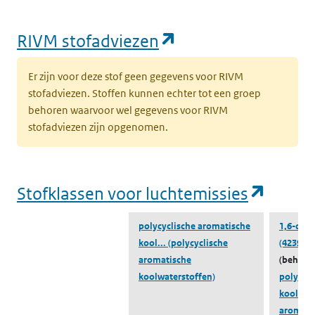
organische verontreinigende
POP
(opent in een nieuw tabblad)
stoffen
Verordening
(opent in een nie
RIVM stofadviezen
Datum
2-12-2013
11-02-2019
Er zijn voor deze stof geen gegevens voor RIVM
toevoeging
stofadviezen. Stoffen kunnen echter tot een groep
behoren waarvoor wel gegevens voor RIVM
Emissiegegevens
Naar lucht
Naar lucht
stofadviezen zijn opgenomen.
ZZS-Navigator
lucht
(opent
Stofklassen voor luchtemissies
Emissiegegevens
Naar water
Naar water
ZZS-Navigator
polycyclische aromatische
1,6-dini
water
kool...
(polycyclische
(42397-6
aromatische
(behoort
ZZS in afval
Naar ZZS in afval Zoeker
Naar ZZS in 
koolwaterstoffen)
polycycl
Zoeker
kool...
(
aromati