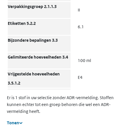
l
Verpakkingsgroep 2.1.1.3
II
(opent in een nieuw tabblad)
Milieu
Grond
K
Etiketten 5.2.2
6.1
k
v
Bijzondere bepalingen 3.3
t
l
Gelimiteerde hoeveelheden 3.4
100 ml
(opent in een nieuw tabblad)
Milieu
Grond
K
k
Vrijgestelde hoeveelheden
E4
v
3.5.1.2
t
l
Verpakkingen:
P001 IBC02
Er is 1 stof in uw selectie zonder ADR-vermelding. Stoffen
Verpakkingsinstructies 4.1.4
kunnen echter tot een groep behoren die wel een ADR-
(opent in een nieuw tabblad)
Milieu
Grond
K
vermelding heeft.
Verpakkingen: Bijzondere
k
bepalingen 4.1.4
Tonen
v