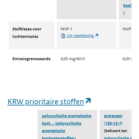
koolwat
)
Stofklassen voor luchtemissies
Stofklasse voor
MVP 1
MVP 1
(opent in een nieuw ta
Uit regelgeving
luchtemissies
Emissiegrenswaarde
0,05 mg/Nm3
0,05 mg
(opent in een
KRW prioritaire stoffen
polycyclische aromatische
antraceen
kool...
(polycyclische
(120-12-7)
aromatische
(behoort tot
koolwaterstoffen)
polycyclische aro