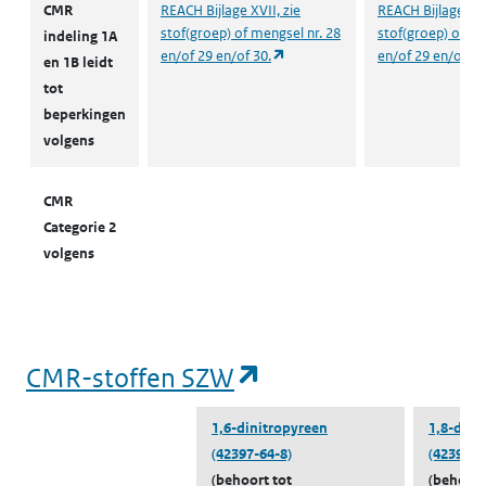
CMR
REACH Bijlage XVII, zie
REACH Bijlage XVI
w
stof(groep) of mengsel nr. 28
stof(groep) of me
indeling 1A
(
(opent in een nieuw tabblad)
en/of 29 en/of 30.
en/of 29 en/of 30
en 1B leidt
tot
(opent in een nieuw tabblad)
Milieu
Oppervlaktewater zout
A
beperkingen
o
volgens
M
CMR
(opent in een nieuw tabblad)
Milieu
Oppervlaktewater zout
A
Categorie 2
o
volgens
M
(opent in een nieuw tabblad)
Milieu
Oppervlaktewater zout
A
o
(opent in een nieu
CMR-stoffen SZW
M
1,6-dinitropyreen
1,8-dini
(opent in een nieuw tabblad)
Milieu
Oppervlaktewater zout
A
(42397-64-8)
(42397-6
o
(behoort tot
(behoort