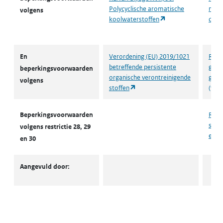
Polycyclische aromatische
naft
volgens
(opent in een nieuw
koolwaterstoffen
daar
En
Verordening (EU) 2019/1021
REAC
betreffende persistente
geno
beperkingsvoorwaarden
organische verontreinigende
gevo
volgens
(opent in een nieuw tabblad)
stoffen
(ver
Beperkingsvoorwaarden
REACH
stof(
volgens restrictie 28, 29
en/of
en 30
Aangevuld door: