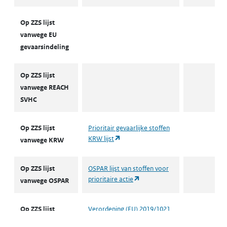
Op ZZS lijst
vanwege EU
gevaarsindeling
Op ZZS lijst
vanwege REACH
SVHC
Op ZZS lijst
Prioritair gevaarlijke stoffen
(opent in een nieuw tabblad)
KRW lijst
vanwege KRW
Op ZZS lijst
OSPAR lijst van stoffen voor
(opent in een nieuw tabblad)
prioritaire actie
vanwege OSPAR
Op ZZS lijst
Verordening (EU) 2019/1021
betreffende persistente
vanwege EU-