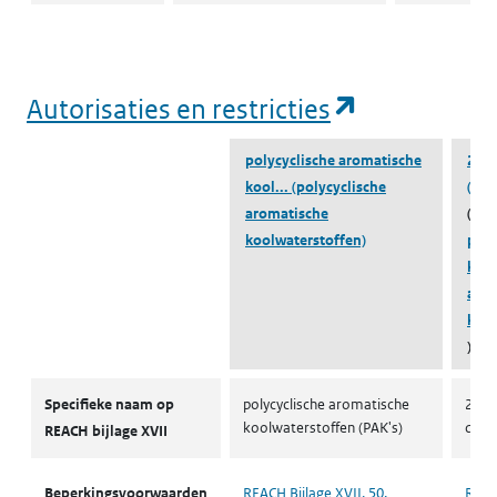
(opent in e
Autorisaties en restricties
polycyclische aromatische
2-na
kool...
(polycyclische
(91-
aromatische
(beh
koolwaterstoffen)
poly
kool
aro
kool
)
Autorisaties en restricties
Specifieke naam op
polycyclische aromatische
2-Na
koolwaterstoffen (PAK's)
daar
REACH bijlage XVII
Beperkingsvoorwaarden
REACH Bijlage XVII, 50.
REACH