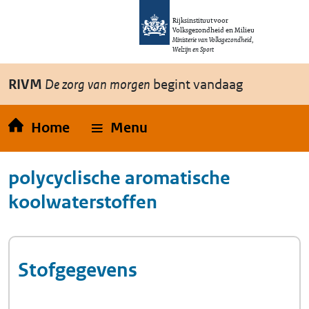
Overslaan en naar de inhoud gaan
Direct naar de hoofdnavigatie
Rijksinstituut voor
Volksgezondheid en Milieu
Ministerie van Volksgezondheid,
Welzijn en Sport
RIVM
De zorg van morgen
begint vandaag
Home
Menu
polycyclische aromatische
koolwaterstoffen
Stofgegevens