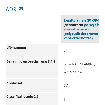
s
(opent in een nieuw tabblad)
ADR
(opent in een nieuw tabblad)
ADR
Milieu
Grond
K
2-naftylamine
(91-59-8)
k
(behoort tot
polycyclisch
‘
aromatische kool...
(polycyclische aromatisch
t
koolwaterstoffen)
)
l
UN-nummer
3411
(opent in een nieuw tabblad)
Milieu
Grond
k
k
Benaming en beschrijving 3.1.2
beta-NAFTYLAMINE,
(
l
OPLOSSING
Klasse 2.2
(opent in een nieuw tabblad)
Milieu
Grond
K
6.1
k
‘
Classificatiecode 2.2
T1
t