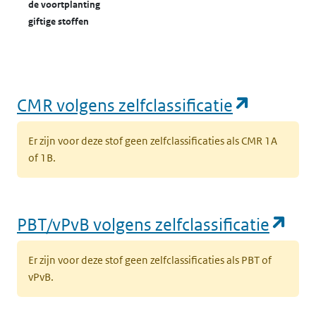
de voortplanting
giftige stoffen
(opent in een nieuw tabblad)
Milieu
Biota
A
o
B
(opent in een nieuw tabblad)
Milieu
Sediment
(opent i
S
CMR volgens zelfclassificatie
(
m
Er zijn voor deze stof geen zelfclassificaties als CMR 1A
m
of 1B.
(opent in een nieuw tabblad)
Milieu
Sediment
S
s
(op
PBT/vPvB volgens zelfclassificatie
(opent in een nieuw tabblad)
Milieu
Sediment
S
Er zijn voor deze stof geen zelfclassificaties als PBT of
vPvB.
(opent in een nieuw tabblad)
Milieu
Grond
I
b