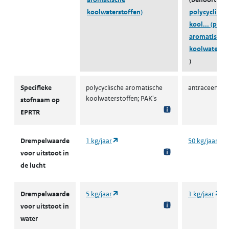
koolwaterstoffen)
polycyclisch
kool...
(poly
aromatische
koolwatersto
)
E-PRTR
Specifieke
polycyclische aromatische
antraceen
koolwaterstoffen; PAK's
stofnaam op
EPRTR
(opent in een nieuw tabblad)
(
Drempelwaarde
1 kg/jaar
50 kg/jaar
voor uitstoot in
de lucht
(opent in een nieuw tabblad)
(o
Drempelwaarde
5 kg/jaar
1 kg/jaar
voor uitstoot in
water