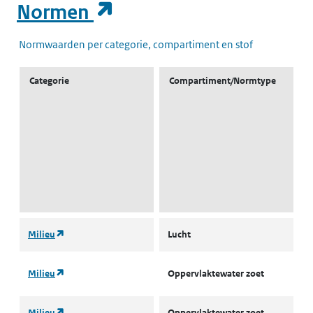
Aangevuld door::
(opent in een nieuw t
Normen
Normwaarden per categorie, compartiment en stof
Categorie
Compartiment/Normtype
(opent in een nieuw tabblad)
Milieu
Lucht
L
(opent in een nieuw tabblad)
Milieu
Oppervlaktewater zoet
l
(opent in een nieuw tabblad)
Milieu
Oppervlaktewater zoet
L