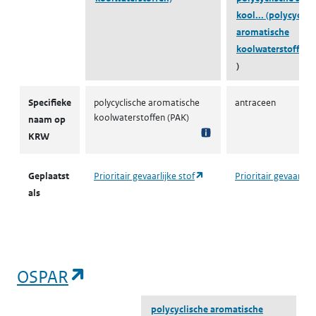
kool...
(polycyclis
aromatische
koolwaterstoffen)
)
KRW prioritaire stoffen
Specifieke
polycyclische aromatische
antraceen
koolwaterstoffen (PAK)
naam op
KRW
(opent in een nieuw tabblad
Geplaatst
Prioritair gevaarlijke stof
Prioritair gevaarlijk
als
(opent in een nieuw tabblad)
OSPAR
polycyclische aromatische