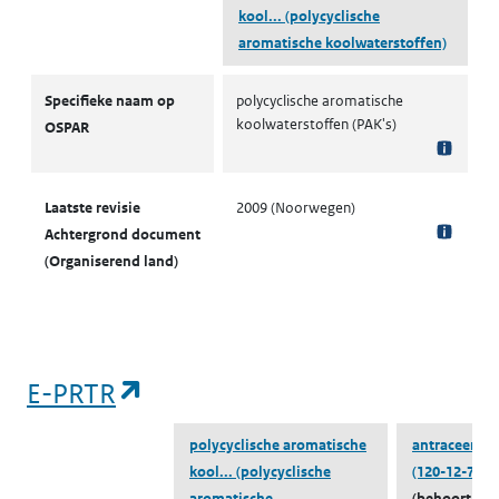
kool...
(polycyclische
aromatische koolwaterstoffen)
OSPAR
Specifieke naam op
polycyclische aromatische
koolwaterstoffen (PAK's)
OSPAR
Laatste revisie
2009 (Noorwegen)
Achtergrond document
(Organiserend land)
(opent in een nieuw tabblad)
E-PRTR
polycyclische aromatische
antraceen
kool...
(polycyclische
(120-12-7)
aromatische
(behoort tot