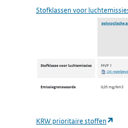
Stofklassen voor luchtemissie
polycyclische a
Stofklassen voor luchtemissies
Stofklasse voor luchtemissies
MVP 1
Uit regelgev
Emissiegrenswaarde
0,05 mg/Nm3
(ope
KRW prioritaire stoffen