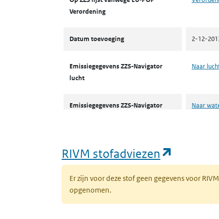
Verordening
Datum toevoeging
2-12-201
Emissiegegevens ZZS-Navigator
Naar luch
lucht
Emissiegegevens ZZS-Navigator
Naar wat
water
ZZS in afval Zoeker
Naar ZZS 
(opent i
RIVM stofadviezen
Er zijn voor deze stof geen gegevens voor RIV
opgenomen.