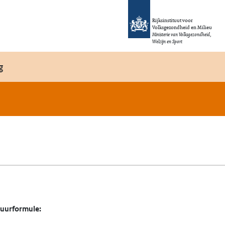
Rijksinstituut voor
Volksgezondheid en Milieu
Ministerie van Volksgezondheid,
Welzijn en Sport
g
tuurformule