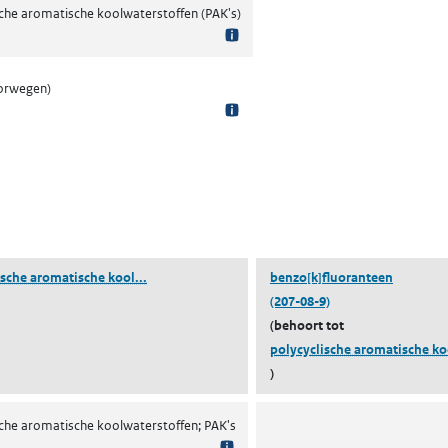
sche aromatische koolwaterstoffen (PAK's)
orwegen)
 tabblad)
(polycyclische aromatische koolwaterstoffen)
ische aromatische kool...
benzo[k]fluoranteen
(207-08-9)
(behoort tot
polycyclische aromatische koo
)
sche aromatische koolwaterstoffen; PAK's