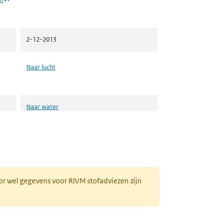
2-12-2013
Naar lucht
Naar water
Naar ZZS in afval Zoeker
or wel gegevens voor RIVM stofadviezen zijn