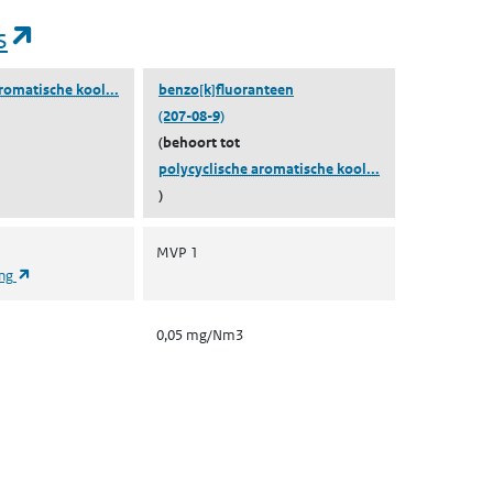
(opent in een nieuw tabblad)
s
(polycyclische aromatische koolwaterstoffen)
romatische kool...
benzo[k]fluoranteen
(207-08-9)
(behoort tot
(polycyclische a
polycyclische aromatische kool...
)
MVP 1
(opent in een nieuw tabblad)
ing
0,05 mg/Nm3
nt in een nieuw tabblad)