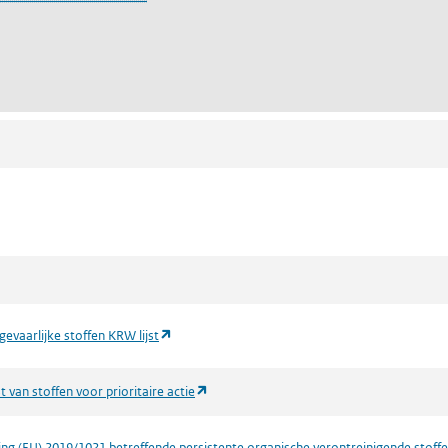
(opent in een nieuw tabblad)
 gevaarlijke stoffen KRW lijst
(opent in een nieuw tabblad)
t van stoffen voor prioritaire actie
ng (EU) 2019/1021 betreffende persistente organische verontreinigende stoff