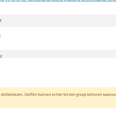
3
t
er
in afval Zoeker
n een nieuw tabblad)
M stofadviezen. Stoffen kunnen echter tot een groep behoren waarvo