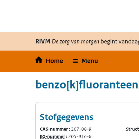
Overslaan en naar de inhoud gaan
Direct naar de hoofdnavigatie
RIVM
De zorg van morgen
begint vandaa
Home
Menu
benzo[k]fluoranteen
Stofgegevens
CAS-nummer
207-08-9
Struc
(Europees Gemeenschap-nummer)
EG-nummer
205-916-6