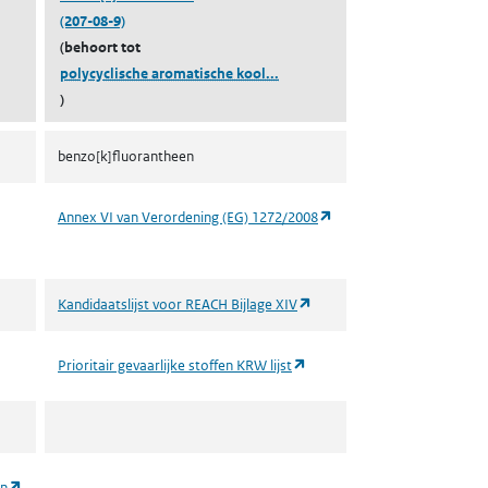
(207-08-9)
(behoort tot
(polycyclische aromatische koo
polycyclische aromatische kool...
)
benzo[k]fluorantheen
(opent in een nieuw tabb
Annex VI van Verordening (EG) 1272/2008
(opent in een nieuw tabblad)
Kandidaatslijst voor REACH Bijlage XIV
(opent in een nieuw tabblad)
Prioritair gevaarlijke stoffen KRW lijst
(opent in een nieuw tabblad)
en