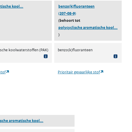
(polycyclische aromatische koolwaterstoffen)
ische kool...
benzo[k]fluoranteen
(207-08-9)
(behoort tot
(polycyc
polycyclische aromatische kool...
)
ische koolwaterstoffen (PAK)
benzo(k)fluoranteen
(opent in een nieuw tabblad)
(opent in een ni
stof
Prioritair gevaarlijke stof
tabblad)
(polycyclische aromatische koolwaterstoffen)
ische aromatische kool...