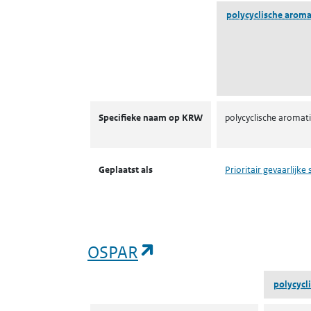
polycyclische aromat
KRW prioritaire stoffen
Specifieke naam op KRW
polycyclische aromat
Geplaatst als
Prioritair gevaarlijke 
(opent in een nieuw 
OSPAR
polycycl
OSPAR