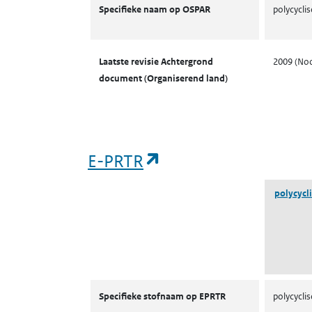
Specifieke naam op OSPAR
polycycli
Laatste revisie Achtergrond
2009 (No
document (Organiserend land)
(opent in een nieuw
E-PRTR
polycycl
E-PRTR
Specifieke stofnaam op EPRTR
polycycli