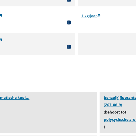
(opent in een nieuw tabblad)
(opent in een nieuw 
1 kg/jaar
(opent in een nieuw tabblad)
pent in een nieuw tabblad)
(polycyclische aromatische koolwaterstoffen)
matische kool...
benzo[k]fluorant
(207-08-9)
(behoort tot
polycyclische aro
)