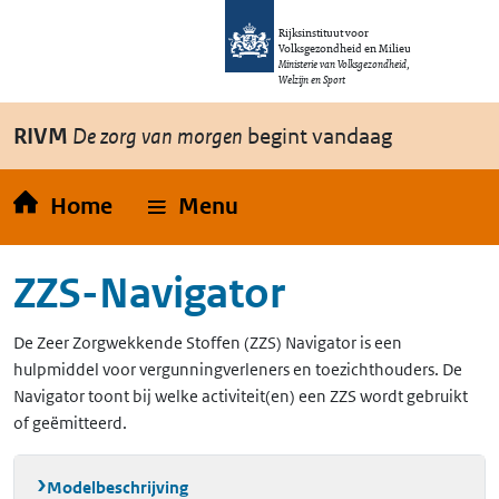
Overslaan en naar de inhoud gaan
Direct naar de hoofdnavigatie
Rijksinstituut voor
Volksgezondheid en Milieu
Ministerie van Volksgezondheid,
Welzijn en Sport
RIVM
De zorg van morgen
begint vandaag
Home
Menu
ZZS-Navigator
De Zeer Zorgwekkende Stoffen (ZZS) Navigator is een
hulpmiddel voor vergunningverleners en toezichthouders. De
Navigator toont bij welke activiteit(en) een ZZS wordt gebruikt
of geëmitteerd.
Modelbeschrijving