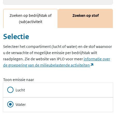
Zoeken op bedrijfstak of
Zoeken op stof
(sub)activiteit
Selectie
Selecteer het compartiment (lucht of water) en de stof waarvoor
u de verwachte of mogelijke emissie per bedrijfstak wilt
raadplegen. Zie de website van IPLO voor meer
informatie over
(opent in ee
de groepering van de milieubelastende activiteiten
Toon emissie naar
Lucht
Water