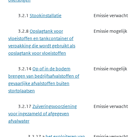
3.2.1
Stookinstallatie
Emissie verwacht
3.2.8
Opslagtank voor
Emissie mogelijk
vloeistoffen en tankcontainer of
verpakking die wordt gebruikt als
opslagtank voor vloeistoffen
3.2.14
Op of in de bodem
Emissie mogelijk
brengen van bedrijfsafvalstoffen of
gevaarlijke afvalstoffen buiten
stortplaatsen
3.2.17
Zuiveringsvoorziening
Emissie verwacht
voor ingezameld of afgegeven
afvalwater
3.2.17 a
het exploiteren van
Emissie verwacht