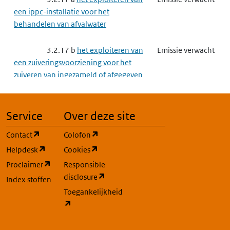
een ippc-installatie voor het
behandelen van afvalwater
3.2.17 b
het exploiteren van
Emissie verwacht
een zuiveringsvoorziening voor het
zuiveren van ingezameld of afgegeven
afvalwater
3.2.23
Saneren van de bodem
Emissie mogelijk
Service
Over deze site
(opent in een nieuw tabblad)
(opent in een nieuw tabblad)
Contact
Colofon
3.3
Complexe bedrijven
Emissie verwacht
(opent in een nieuw tabblad)
(opent in een nieuw tabblad)
Helpdesk
Cookies
(opent in een nieuw tabblad)
Proclaimer
Responsible
3.3.2
Grootschalige
Emissie verwacht
(opent in een nieuw tabblad)
disclosure
Energieopwekking
Index stoffen
Toegankelijkheid
(opent in een nieuw tabblad)
3.3.3
Raffinaderij
Emissie verwacht