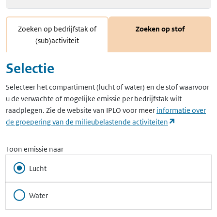
Zoeken op bedrijfstak of
Zoeken op stof
(sub)activiteit
Selectie
Selecteer het compartiment (lucht of water) en de stof waarvoor
u de verwachte of mogelijke emissie per bedrijfstak wilt
raadplegen. Zie de website van IPLO voor meer
informatie over
(opent in ee
de groepering van de milieubelastende activiteiten
Toon emissie naar
Lucht
Water