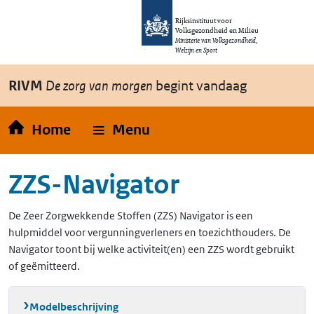
Overslaan en naar de inhoud gaan
Direct naar de hoofdnavigatie
Rijksinstituut voor
Volksgezondheid en Milieu
Ministerie van Volksgezondheid,
Welzijn en Sport
RIVM
De zorg van morgen
begint vandaag
Home
Menu
ZZS-Navigator
De Zeer Zorgwekkende Stoffen (ZZS) Navigator is een
hulpmiddel voor vergunningverleners en toezichthouders. De
Navigator toont bij welke activiteit(en) een ZZS wordt gebruikt
of geëmitteerd.
Modelbeschrijving