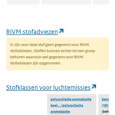
Datum
2-12-2013
2-12-2013
toevoeging
(opent in een nie
RIVM stofadviezen
Emissiegegevens
Naar lucht
Naar lucht
ZZS-Navigator
Er zijn voor deze stof geen gegevens voor RIVM
lucht
stofadviezen. Stoffen kunnen echter tot een groep
behoren waarvoor wel gegevens voor RIVM
Emissiegegevens
Naar water
Naar water
stofadviezen zijn opgenomen.
ZZS-Navigator
water
(opent
Stofklassen voor luchtemissies
ZZS in afval
Naar ZZS in afval Zoeker
Naar ZZS in 
Zoeker
polycyclische aromatische
benzo[g,
kool...
(polycyclische
(191-24-
aromatische
(behoort