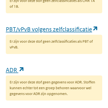
Er zijn voor deze stof geen zelfclassificaties als CMR 1A
(opent in een nieuw tabblad)
Milieu
Grond
I
of 1B.
b
s
(op
PBT/vPvB volgens zelfclassificatie
(opent in een nieuw tabblad)
Milieu
Grond
K
k
Er zijn voor deze stof geen zelfclassificaties als PBT of
‘
vPvB.
t
l
(opent in een nieuw tabblad)
ADR
(opent in een nieuw tabblad)
Milieu
Grond
k
k
(
Er zijn voor deze stof geen gegevens voor ADR. Stoffen
l
kunnen echter tot een groep behoren waarvoor wel
gegevens voor ADR zijn opgenomen.
(opent in een nieuw tabblad)
Milieu
Grond
K
k