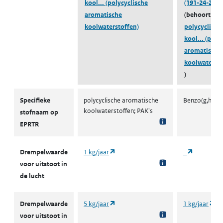
kool...
(polycyclische
(191-24-2)
aromatische
(behoort tot
koolwaterstoffen)
polycyclisch
kool...
(poly
aromatische
koolwatersto
)
E-PRTR
Specifieke
polycyclische aromatische
Benzo(g,h,i)p
koolwaterstoffen; PAK's
stofnaam op
EPRTR
(opent in een nieuw tabblad)
(opent in 
Drempelwaarde
1 kg/jaar
_
voor uitstoot in
de lucht
(opent in een nieuw tabblad)
(o
Drempelwaarde
5 kg/jaar
1 kg/jaar
voor uitstoot in