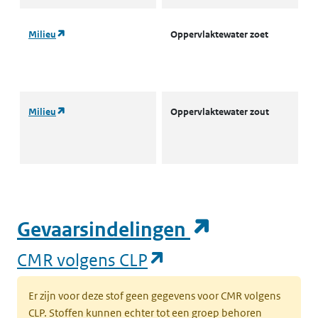
(opent in een nieuw tabblad)
Milieu
Oppervlaktewater zoet
L
w
(
(opent in een nieuw tabblad)
Milieu
Oppervlaktewater zout
A
o
w
(
(opent in een nieuw tabblad)
Milieu
Oppervlaktewater zout
A
(opent in e
Gevaarsindelingen
o
w
(opent in een nieuw
CMR volgens CLP
(
Er zijn voor deze stof geen gegevens voor CMR volgens
(opent in een nieuw tabblad)
Milieu
Oppervlaktewater voor
O
CLP. Stoffen kunnen echter tot een groep behoren
drinkwaterbereiding
d