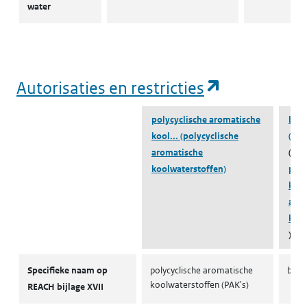
water
(opent in e
Autorisaties en restricties
polycyclische aromatische
benz
kool...
(polycyclische
(191
aromatische
(beh
koolwaterstoffen)
poly
kool
aro
kool
)
Autorisaties en restricties
Specifieke naam op
polycyclische aromatische
benz
koolwaterstoffen (PAK's)
REACH bijlage XVII