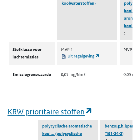
koolwaterstoffen)
polycycl
kool...
(
aromati
koolwat
)
Stofklassen voor luchtemissies
Stofklasse voor
MVP 1
MVP 1
(opent in een nieuw ta
Uit regelgeving
luchtemissies
Emissiegrenswaarde
0,05 mg/Nm3
0,05 mg
(opent in een
KRW prioritaire stoffen
polycyclische aromatische
benzo[g,h,i]peryle
kool...
(polycyclische
(191-24-2)