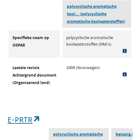
polycyclische aromatische
kool...
(polycyclische
aromatische koolwaterstoffen)
OSPAR
Specifieke naam op
polycyclische aromatische
koolwaterstoffen (PAK's)
OSPAR
Laatste revisie
2009 (Noorwegen)
Achtergrond document
(Organiserend land)
(opent in een nieuw tabblad)
E-PRTR
polycyclische aromatische
benzo[g,h,i]