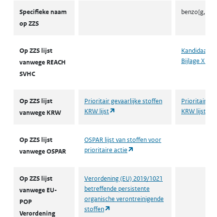
ZZS
Specifieke naam
benzo[g,h,i]
op ZZS
Op ZZS lijst
Kandidaatsli
Bijlage XIV
vanwege REACH
SVHC
Op ZZS lijst
Prioritair gevaarlijke stoffen
Prioritair ge
(opent in een nieuw tabblad)
(
KRW lijst
KRW lijst
vanwege KRW
Op ZZS lijst
OSPAR lijst van stoffen voor
(opent in een nieuw tabblad)
prioritaire actie
vanwege OSPAR
Op ZZS lijst
Verordening (EU) 2019/1021
betreffende persistente
vanwege EU-
organische verontreinigende
POP
(opent in een nieuw tabblad)
stoffen
Verordening