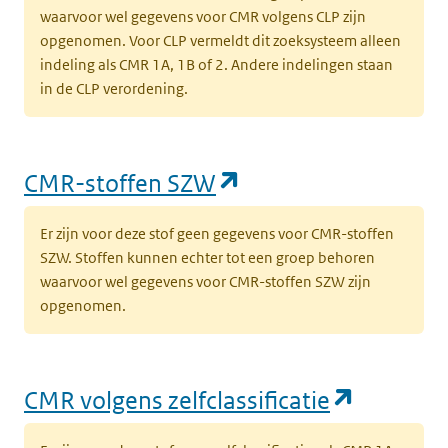
waarvoor wel gegevens voor CMR volgens CLP zijn
(
opgenomen. Voor CLP vermeldt dit zoeksysteem alleen
w
indeling als CMR 1A, 1B of 2. Andere indelingen staan
in de CLP verordening.
(opent in een nieuw tabblad)
Milieu
Oppervlaktewater voor
O
drinkwaterbereiding
d
(
d
(opent in een nieu
CMR-stoffen SZW
(opent in een nieuw tabblad)
Milieu
Zwevend stof
Z
Er zijn voor deze stof geen gegevens voor CMR-stoffen
(
SZW. Stoffen kunnen echter tot een groep behoren
waarvoor wel gegevens voor CMR-stoffen SZW zijn
opgenomen.
(opent in een nieuw tabblad)
Milieu
Biota
L
B
(opent in een nieuw tabblad)
Milieu
Sediment
S
(opent i
CMR volgens zelfclassificatie
s