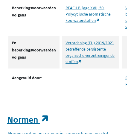
Beperkingsvoorwaarden
REACH Bijlage XVII, 50.
Vero
Polycyclische aromatische
betr
volgens
(opent in een nieuw
koolwaterstoffen
orga
stof
En
Verordening (EU) 2019/1021
betreffende persistente
beperkingsvoorwaarden
organische verontreinigende
volgens
(opent in een nieuw tabblad)
stoffen
Aangevuld door:
REACH
PAKs
(opent in een nieuw t
Normen
Normwaarden per categorie, compartiment en stof