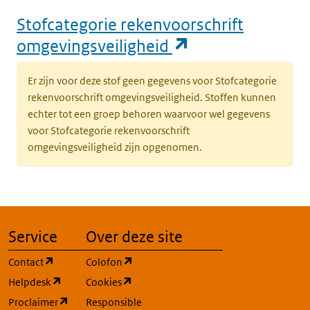
‘
Stofcategorie rekenvoorschrift
t
(opent in een n
omgevingsveiligheid
l
Er zijn voor deze stof geen gegevens voor Stofcategorie
(opent in een nieuw tabblad)
Milieu
Grond
K
rekenvoorschrift omgevingsveiligheid. Stoffen kunnen
k
echter tot een groep behoren waarvoor wel gegevens
v
voor Stofcategorie rekenvoorschrift
t
omgevingsveiligheid zijn opgenomen.
l
(opent in een nieuw tabblad)
Milieu
Grond
K
k
v
Service
Over deze site
t
(opent in een nieuw tabblad)
(opent in een nieuw tabblad)
Contact
Colofon
l
(opent in een nieuw tabblad)
(opent in een nieuw tabblad)
Helpdesk
Cookies
(opent in een nieuw tabblad)
Proclaimer
Responsible
(opent in een nieuw tabblad)
Milieu
Grond
K