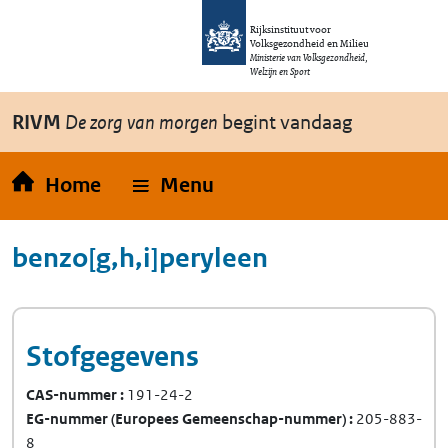
Overslaan en naar de inhoud gaan
Direct naar de hoofdnavigatie
Rijksinstituut voor
Volksgezondheid en Milieu
Ministerie van Volksgezondheid,
Welzijn en Sport
RIVM
De zorg van morgen
begint vandaag
Home
Menu
benzo[g,h,i]peryleen
Stofgegevens
CAS-nummer
191-24-2
EG-nummer
(Europees Gemeenschap-nummer)
205-883-
8