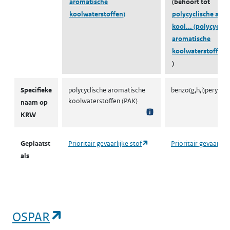
aromatische
(behoort tot
koolwaterstoffen)
polycyclische aro
kool...
(polycyclis
aromatische
koolwaterstoffen)
)
KRW prioritaire stoffen
Specifieke
polycyclische aromatische
benzo(g,h,i)peryleen
koolwaterstoffen (PAK)
naam op
KRW
(opent in een nieuw tabblad
Geplaatst
Prioritair gevaarlijke stof
Prioritair gevaarlijk
als
(opent in een nieuw tabblad)
OSPAR