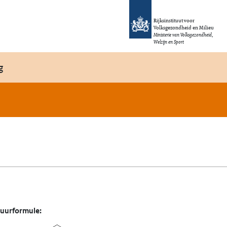
Rijksinstituut voor
Volksgezondheid en Milieu
Ministerie van Volksgezondheid,
Welzijn en Sport
g
tuurformule