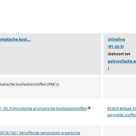
pent in een nieuw tabblad)
(polycyclische aromatische koolwaterstoffen)
omatische kool...
chinoline
(91-22-5)
(behoort tot
polycyclische a
)
matische koolwaterstoffen (PAK's)
(opent in een nieuw tabbl
I, 50. Polycyclische aromatische koolwaterstoffen
REACH Bijlage XV
vermelde stoffe
2019/1021 betreffende persistente organische