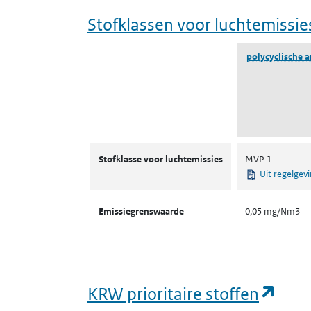
Stofklassen voor luchtemissie
polycyclische a
Stofklassen voor luchtemissies
Stofklasse voor luchtemissies
MVP 1
Uit regelgev
Emissiegrenswaarde
0,05 mg/Nm3
(ope
KRW prioritaire stoffen