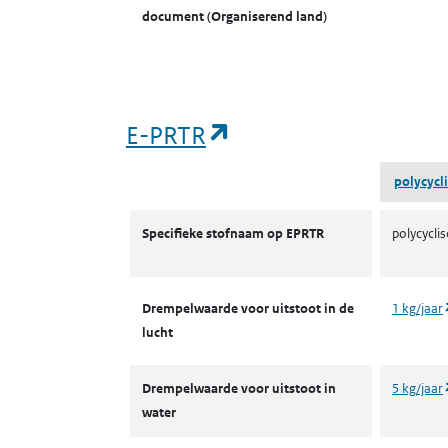
document (Organiserend land)
(opent in een nieuw
E-PRTR
polycycl
E-PRTR
Specifieke stofnaam op EPRTR
polycycli
Drempelwaarde voor uitstoot in de
1 kg/jaar
lucht
Drempelwaarde voor uitstoot in
5 kg/jaar
water