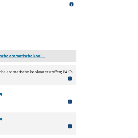
 tabblad)
(polycyclische aromatische koolwaterstoffen)
ische aromatische kool...
sche aromatische koolwaterstoffen; PAK's
(opent in een nieuw tabblad)
(opent in een nieuw tabblad)