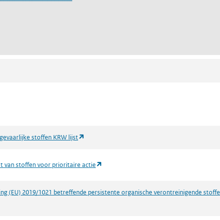
(opent in een nieuw tabblad)
 gevaarlijke stoffen KRW lijst
(opent in een nieuw tabblad)
t van stoffen voor prioritaire actie
ng (EU) 2019/1021 betreffende persistente organische verontreinigende stoff