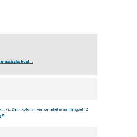
(polycyclische aromatische koolwaterstoffen)
romatische kool...
ad)
II, 72. De in kolom 1 van de tabel in aanhangsel 12
(opent in een nieuw tabblad)
n