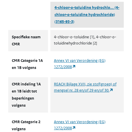
4-chloor-o-toluidine hydrochlo...
(4-
chloor-o-toluidine hydrochloride)
(3165-93-3)
CMR volgens CLP
Specifieke naam
4-chloor-o-toluidine [1], 4-chloor-o-
toluidinehydrochloride [2]
CMR
CMR Categorie 1A
Annex VI van Verordening (EG)
(opent in een nieuw tabblad)
1272/2008
en 1B volgens
CMR indeling 1A
REACH Bijlage XVII, zie stof(groep) of
(opent in e
mengsel nr. 28 en/of 29 en/of 30.
en 1B leidt tot
beperkingen
volgens
CMR Categorie 2
Annex VI van Verordening (EG)
(opent in een nieuw tabblad)
1272/2008
volgens