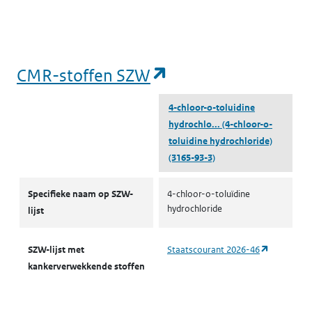
(opent in een nieu
CMR-stoffen SZW
4-chloor-o-toluidine
hydrochlo...
(4-chloor-o-
toluidine hydrochloride)
(3165-93-3)
CMR-stoffen SZW
Specifieke naam op SZW-
4-chloor-o-toluïdine
hydrochloride
lijst
(opent in 
SZW-lijst met
Staatscourant 2026-46
kankerverwekkende stoffen