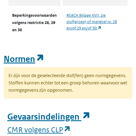
Beperkingsvoorwaarden
REACH Bijlage XVII, zie
stof(groep) of mengsel nr. 28
volgens restrictie 28, 29
(opent in een nieuw
en/of 29 en/of 30.
en 30
(opent in een nieuw tab
Normen
Er zijn voor de geselecteerde stof(fen) geen normgegevens.
Stoffen kunnen echter tot een groep behoren waarvoor wel
normgegevens zijn opgenomen.
(opent in e
Gevaarsindelingen
(opent in een nieuw
CMR volgens CLP