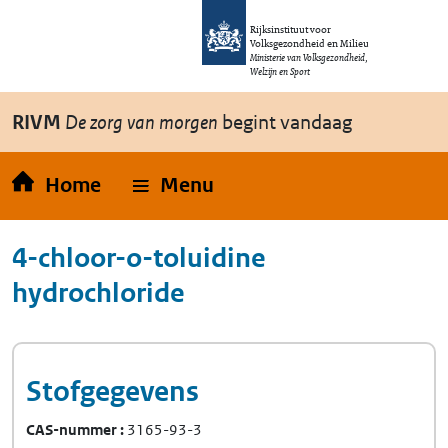
Overslaan en naar de inhoud gaan
Direct naar de hoofdnavigatie
Rijksinstituut voor
Volksgezondheid en Milieu
Ministerie van Volksgezondheid,
Welzijn en Sport
RIVM
De zorg van morgen
begint vandaag
Home
Menu
4-chloor-o-toluidine
hydrochloride
Stofgegevens
CAS-nummer
3165-93-3