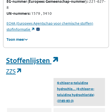
EG-nummer
(Europees Gemeenschap-nummer)
221-627-
8
UN-nummers
1579
3410
ECHA
(Europees Agentschap voor chemische stoffen)
(opent in een nieuw tabblad)
stofinformatie
Toon meer
(opent in een ni
Stoffenlijsten
(opent in een nieuw tabblad)
ZZS
4-chloor-o-toluidine
hydrochlo...
(4-chloor-o-
toluidine hydrochloride)
(3165-93-3)
ZZS