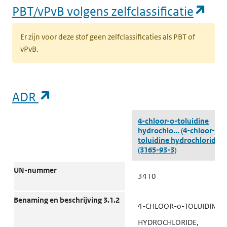
(op
PBT/vPvB volgens zelfclassificatie
Er zijn voor deze stof geen zelfclassificaties als PBT of
vPvB.
(opent in een nieuw tabblad)
ADR
ADR
4-chloor-o-toluidine
hydrochlo...
(4-chloor-o-
toluidine hydrochloride)
(3165-93-3)
UN-nummer
3410
Benaming en beschrijving 3.1.2
4-CHLOOR-o-TOLUIDINE-
HYDROCHLORIDE,