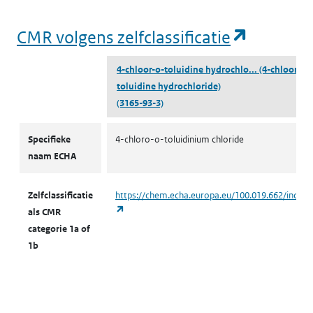
(opent i
CMR volgens zelfclassificatie
4-chloor-o-toluidine hydrochlo...
(4-chloor-o-
toluidine hydrochloride)
(3165-93-3)
CMR volgens zelfclassificatie
Specifieke
4-chloro-o-toluidinium chloride
naam ECHA
Zelfclassificatie
https://chem.echa.europa.eu/100.019.662/indust
(opent in een nieuw tabblad)
als CMR
categorie 1a of
1b