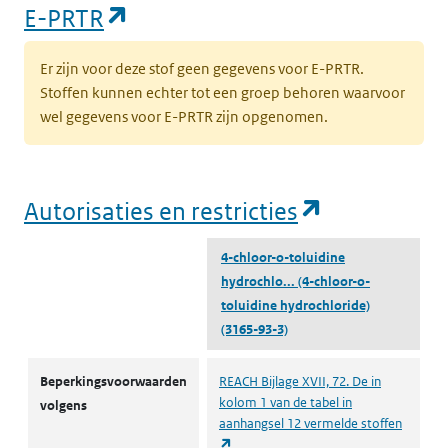
(opent in een nieuw tabblad)
E-PRTR
Er zijn voor deze stof geen gegevens voor E-PRTR.
Stoffen kunnen echter tot een groep behoren waarvoor
wel gegevens voor E-PRTR zijn opgenomen.
(opent in e
Autorisaties en restricties
4-chloor-o-toluidine
hydrochlo...
(4-chloor-o-
toluidine hydrochloride)
(3165-93-3)
Autorisaties en restricties
Beperkingsvoorwaarden
REACH Bijlage XVII, 72. De in
kolom 1 van de tabel in
volgens
aanhangsel 12 vermelde stoffen
(opent in een nieuw tabblad)