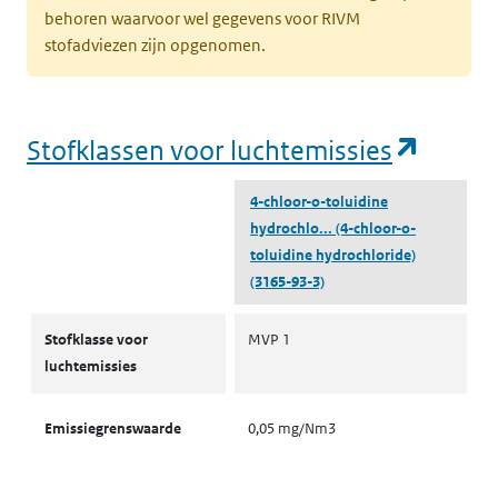
behoren waarvoor wel gegevens voor RIVM
stofadviezen zijn opgenomen.
(opent
Stofklassen voor luchtemissies
4-chloor-o-toluidine
hydrochlo...
(4-chloor-o-
toluidine hydrochloride)
(3165-93-3)
Stofklassen voor luchtemissies
Stofklasse voor
MVP 1
luchtemissies
Emissiegrenswaarde
0,05 mg/Nm3