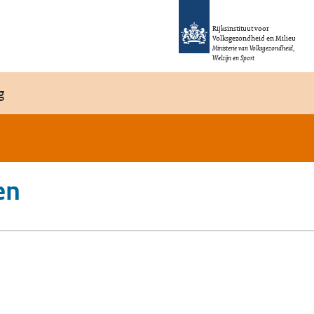
Rijksinstituut voor
Volksgezondheid en Milieu
Ministerie van Volksgezondheid,
Welzijn en Sport
g
en