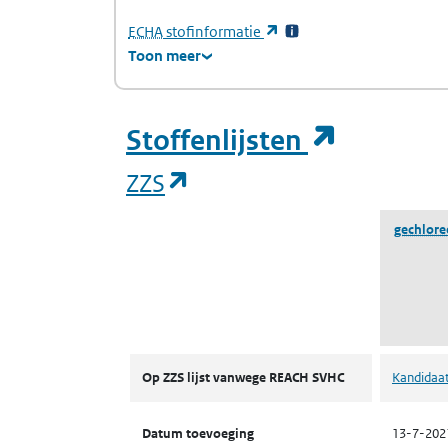
(Europees Agentschap voor chemische stof
(opent in een nieuw tabb
ECHA
stofinformatie
Toon meer
(opent i
Stoffenlijsten
(opent in een nieuw tab
ZZS
gechlore
ZZS
Op ZZS lijst vanwege REACH SVHC
Kandidaat
Datum toevoeging
13-7-202