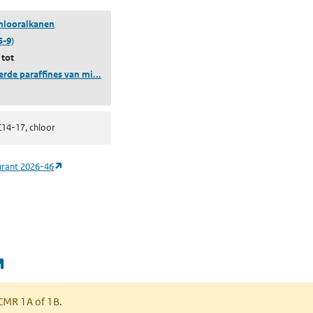
hlooralkanen
5-9)
 tot
(gechloreerde paraffines van middellange keten)
erde paraffines van mi...
C14-17, chloor
(opent in een nieuw tabblad)
urant 2026-46
(opent in een nieuw tabblad)
s CMR 1A of 1B.