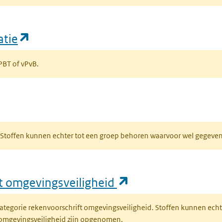
(opent in een nieuw tabblad)
atie
 PBT of vPvB.
bblad)
R. Stoffen kunnen echter tot een groep behoren waarvoor wel gegev
(opent in een nie
ft omgevingsveiligheid
fcategorie rekenvoorschrift omgevingsveiligheid. Stoffen kunnen ec
 omgevingsveiligheid zijn opgenomen.