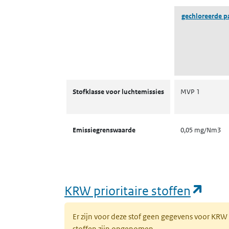
gechloreerde pa
Stofklassen voor luchtemissies
Stofklasse voor luchtemissies
MVP 1
Emissiegrenswaarde
0,05 mg/Nm3
(ope
KRW prioritaire stoffen
Er zijn voor deze stof geen gegevens voor KRW
stoffen zijn opgenomen.