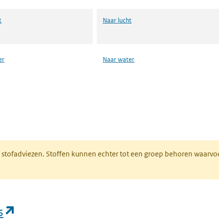
t
Naar lucht
er
Naar water
n een nieuw tabblad)
M stofadviezen. Stoffen kunnen echter tot een groep behoren waarvo
(opent in een nieuw tabblad)
s