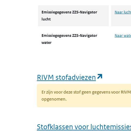
Emissiegegevens ZZS-Navigator
Naar luch
lucht
Emissiegegevens ZZS-Navigator
Naar wat
water
(opent i
RIVM stofadviezen
Er zijn voor deze stof geen gegevens voor RIV
opgenomen.
Stofklassen voor luchtemissie