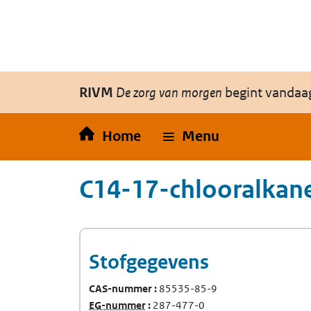
Overslaan en naar de inhoud gaan
Direct naar de hoofdnavigatie
RIVM
De zorg van morgen
begint vandaa
Home
Menu
C14-17-chlooralkan
Stofgegevens
CAS-nummer
85535-85-9
(Europees Gemeenschap-nummer)
EG-nummer
287-477-0