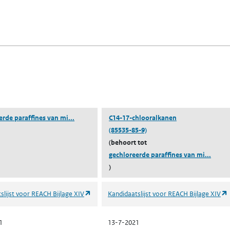
fen)
lad)
n een nieuw tabblad)
blad)
(gechloreerde paraffines van middellange keten)
erde paraffines van mi...
C14-17-chlooralkanen
(85535-85-9)
(behoort tot
(gechl
gechloreerde paraffines van mi...
)
(opent in een nieuw tabblad)
slijst voor REACH Bijlage XIV
Kandidaatslijst voor REACH Bijlage XIV
1
13-7-2021