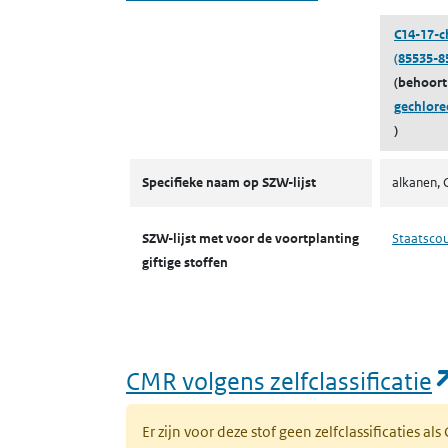
C14-17-c
(85535-8
(behoort
gechlore
)
CMR-stoffen SZW
Specifieke naam op SZW-lijst
alkanen, 
SZW-lijst met voor de voortplanting
Staatsco
giftige stoffen
CMR volgens zelfclassificatie
Er zijn voor deze stof geen zelfclassificaties al