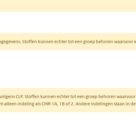
ieuw tabblad)
normgegevens. Stoffen kunnen echter tot een groep behoren waarvoo
ent in een nieuw tabblad)
een nieuw tabblad)
 volgens CLP. Stoffen kunnen echter tot een groep behoren waarvoor
alleen indeling als CMR 1A, 1B of 2. Andere indelingen staan in de
 een nieuw tabblad)