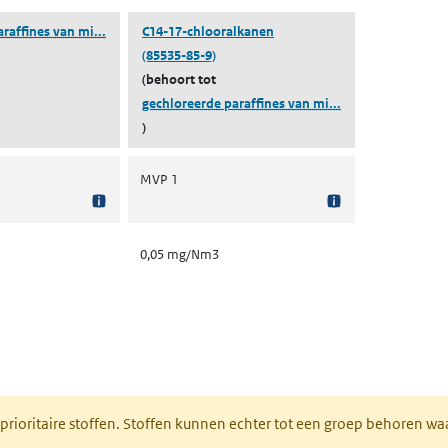
(gechloreerde paraffines van middellange keten)
raffines van mi...
C14-17-chlooralkanen
(85535-85-9)
(behoort tot
(gechloreerde par
gechloreerde paraffines van mi...
)
MVP 1
0,05 mg/Nm3
nt in een nieuw tabblad)
 prioritaire stoffen. Stoffen kunnen echter tot een groep behoren w