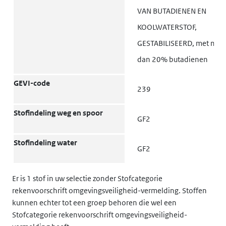
2 (B/D)
VAN BUTADIENEN EN
beperkingen in tunnels) 1.1.3.6
KOOLWATERSTOF,
Bijzondere bepalingen voor het
V8
GESTABILISEERD, met mee
vervoer: Colli 7.2.4
dan 20% butadienen
Bijzondere bepalingen voor het
CV9 CV10 CV36
vervoer: Laden Lossen en
GEVI-code
239
behandeling 7.5.11
Stofindeling weg en spoor
Bijzondere bepalingen voor het
GF2
S2 S4 S20
vervoer: Bedrijf 8.5
Stofindeling water
GF2
Gevaarsidentificatienummer
239
5.3.2.3
Er is 1 stof in uw selectie zonder Stofcategorie
rekenvoorschrift omgevingsveiligheid-vermelding. Stoffen
kunnen echter tot een groep behoren die wel een
Stofcategorie rekenvoorschrift omgevingsveiligheid-