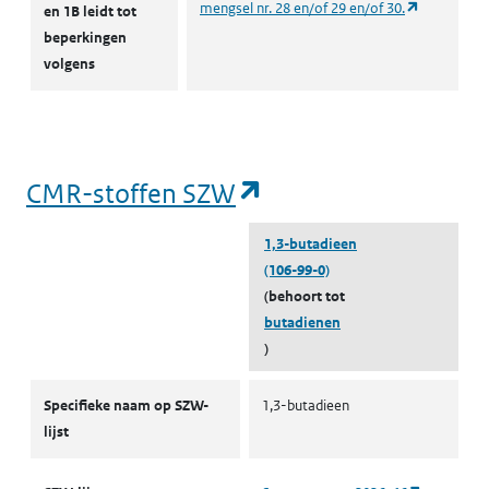
(opent in e
mengsel nr. 28 en/of 29 en/of 30.
en 1B leidt tot
(
beperkingen
volgens
(opent in een nieuw tabblad)
Mens
Rampeninterventiewaarde
A
(
(opent in een nieuw tabblad)
Mens
Rampeninterventiewaarde
L
(opent in een nieu
CMR-stoffen SZW
w
1,3-butadieen
(opent in een nieuw tabblad)
Mens
Rampeninterventiewaarde
V
(106-99-0)
(
(behoort tot
butadienen
(opent in een nieuw tabblad)
Mens
Rampeninterventiewaarde
A
)
(
CMR-stoffen SZW
Specifieke naam op SZW-
1,3-butadieen
(opent in een nieuw tabblad)
Mens
Rampeninterventiewaarde
L
lijst
w