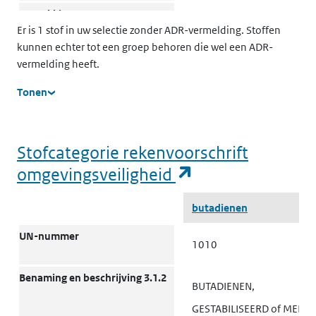
Verpakkingen:
P200
Er is 1 stof in uw selectie zonder ADR-vermelding. Stoffen
Verpakkingsinstructies 4.1.4
kunnen echter tot een groep behoren die wel een ADR-
Verpakkingen: Gezamenlijke
vermelding heeft.
MP9
verpakking 4.1.10
Tonen
Transporttanks en
(M) T50
bulkcontainers: Instructies
Stofcategorie rekenvoorschrift
4.2.5.2, 7.3.2
(opent in een n
omgevingsveiligheid
ADR tanks: Tankcode 4.3
PxBN(M)
Stofcategorie rekenvoorschrift omgevingsveiligheid
butadienen
ADR tanks: Bijzondere
TA4 TT9
UN-nummer
bepalingen 4.3.5, 6.8.4
1010
Voertuig voor tankvervoer
FL
Benaming en beschrijving 3.1.2
BUTADIENEN,
9.1.1.2
GESTABILISEERD of MENG
Vervoerscategorie (Code voor