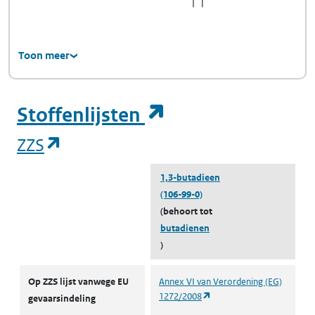
Toon meer
(opent in een ni
Stoffenlijsten
(opent in een nieuw tabblad)
ZZS
1,3-butadieen
(106-99-0)
(behoort tot
butadienen
)
ZZS
Op ZZS lijst vanwege EU
Annex VI van Verordening (EG)
(opent in een nieuw tabbl
1272/2008
gevaarsindeling