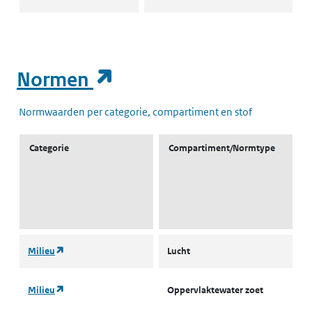
(opent in een nieuw t
Normen
Normwaarden per categorie, compartiment en stof
Categorie
Compartiment/Normtype
(opent in een nieuw tabblad)
Milieu
Lucht
L
(opent in een nieuw tabblad)
Milieu
Oppervlaktewater zoet
l