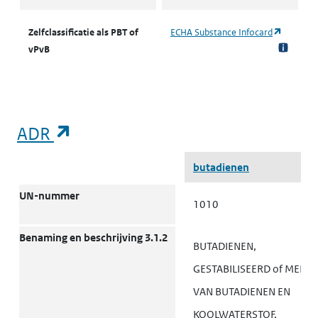
(opent i
Zelfclassificatie als PBT of
ECHA Substance Infocard
vPvB
(opent in een nieuw tabblad)
ADR
ADR
butadienen
UN-nummer
1010
Benaming en beschrijving 3.1.2
BUTADIENEN,
GESTABILISEERD of MENG
VAN BUTADIENEN EN
KOOLWATERSTOF,