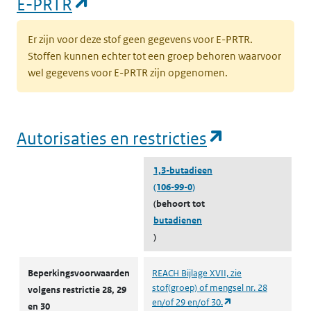
(opent in een nieuw tabblad)
E-PRTR
Er zijn voor deze stof geen gegevens voor E-PRTR.
Stoffen kunnen echter tot een groep behoren waarvoor
wel gegevens voor E-PRTR zijn opgenomen.
(opent in e
Autorisaties en restricties
1,3-butadieen
(106-99-0)
(behoort tot
butadienen
)
Autorisaties en restricties
Beperkingsvoorwaarden
REACH Bijlage XVII, zie
stof(groep) of mengsel nr. 28
volgens restrictie 28, 29
(opent in een nieuw
en/of 29 en/of 30.
en 30