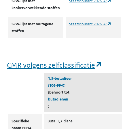
(opent in 
SZW-lijst met
Staatscourant 2026-46
(opent in een nieuw tabblad)
Mens
Rampeninterventiewaarde
C
kankerverwekkende stoffen
p
(opent in 
SZW-lijst met mutagene
Staatscourant 2026-46
(opent in een nieuw tabblad)
Mens
Rampeninterventiewaarde
L
stoffen
a
(opent i
CMR volgens zelfclassificatie
1,3-butadieen
(106-99-0)
(behoort tot
butadienen
)
CMR volgens zelfclassificatie
Specifieke
Buta-1,3-diene
naam ECHA