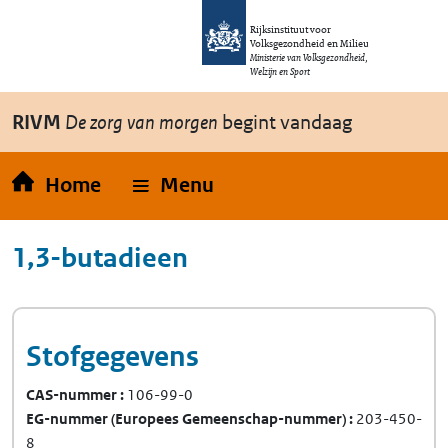
Overslaan en naar de inhoud gaan
Direct naar de hoofdnavigatie
Rijksinstituut voor
Volksgezondheid en Milieu
Ministerie van Volksgezondheid,
Welzijn en Sport
RIVM
De zorg van morgen
begint vandaag
Home
Menu
1,3-butadieen
Stofgegevens
CAS-nummer
106-99-0
EG-nummer
(Europees Gemeenschap-nummer)
203-450-
8