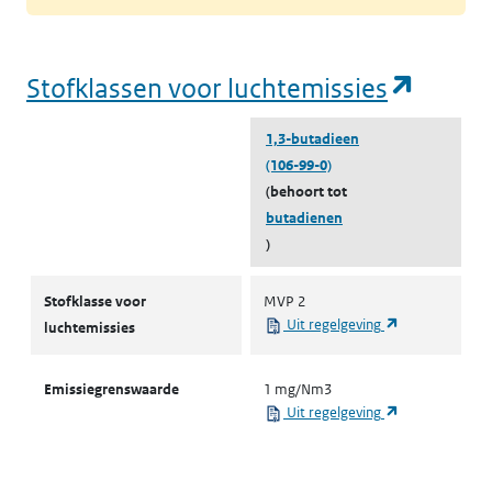
(opent
Stofklassen voor luchtemissies
1,3-butadieen
(106-99-0)
(behoort tot
butadienen
)
Stofklassen voor luchtemissies
Stofklasse voor
MVP 2
(opent in een 
Uit regelgeving
luchtemissies
Emissiegrenswaarde
1 mg/Nm3
(opent in een 
Uit regelgeving