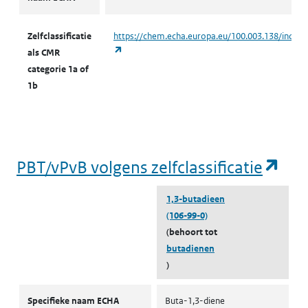
Zelfclassificatie
https://chem.echa.europa.eu/100.003.138/indust
(opent in een nieuw tabblad)
als CMR
categorie 1a of
1b
(op
PBT/vPvB volgens zelfclassificatie
1,3-butadieen
(106-99-0)
(behoort tot
butadienen
)
PBT/vPvB volgens zelfclassificatie
Specifieke naam ECHA
Buta-1,3-diene