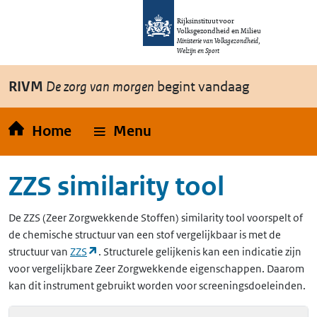
Overslaan en naar de inhoud gaan
Direct naar de hoofdnavigatie
Rijksinstituut voor
Volksgezondheid en Milieu
Ministerie van Volksgezondheid,
Welzijn en Sport
RIVM
De zorg van morgen
begint vandaag
Home
Menu
ZZS similarity tool
De
ZZS
(Zeer Zorgwekkende Stoffen)
similarity tool voorspelt of
de chemische structuur van een stof vergelijkbaar is met de
(opent in een nieuw tabblad)
structuur van
ZZS
. Structurele gelijkenis kan een indicatie zijn
voor vergelijkbare Zeer Zorgwekkende eigenschappen. Daarom
kan dit instrument gebruikt worden voor screeningsdoeleinden.