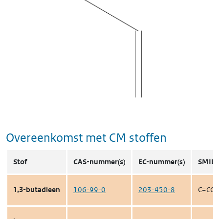
Overeenkomst met CM stoffen
Stof
CAS-nummer(s)
EC-nummer(s)
SMILE
1,3-butadieen
106-99-0
203-450-8
C=CC=