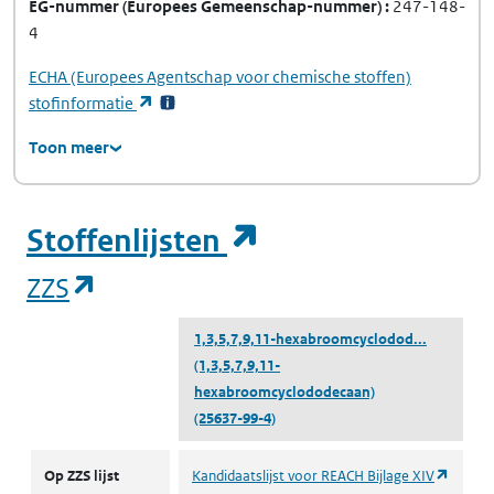
EG-nummer
(Europees Gemeenschap-nummer)
247-148-
4
ECHA
(Europees Agentschap voor chemische stoffen)
(opent in een nieuw tabblad)
stofinformatie
Toon meer
(opent in een ni
Stoffenlijsten
(opent in een nieuw tabblad)
ZZS
1,3,5,7,9,11-hexabroomcyclodod...
(1,3,5,7,9,11-
hexabroomcyclododecaan)
(25637-99-4)
ZZS
(opent 
Op ZZS lijst
Kandidaatslijst voor REACH Bijlage XIV