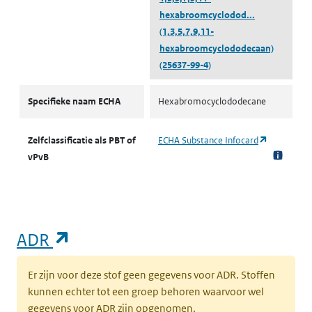
hexabroomcyclodod...
(1,3,5,7,9,11-
hexabroomcyclododecaan)
(25637-99-4)
PBT/vPvB volgens zelfclassificatie
Specifieke naam ECHA
Hexabromocyclododecane
(opent in e
Zelfclassificatie als PBT of
ECHA Substance Infocard
vPvB
(opent in een nieuw tabblad)
ADR
Er zijn voor deze stof geen gegevens voor ADR. Stoffen
kunnen echter tot een groep behoren waarvoor wel
gegevens voor ADR zijn opgenomen.