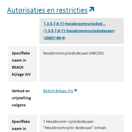
(opent in e
Autorisaties en restricties
1,3,5,7,9,11-hexabroomcyclodod...
(1,3,5,7,9,11-hexabroomcyclododecaan)
(25637-99-4)
Autorisaties en restricties
Specifieke
hexabroomcyclododecaan (HBCDD)
naam in
REACH
bijlage XIV
(opent in een nieuw tabblad)
Verbod en
REACH Bijlage XIV
vrijstelling
volgens
Specifieke
1 Hexabroom-cyclododecaan
"Hexabroomcyclo-dodecaan" omvat:
naam in