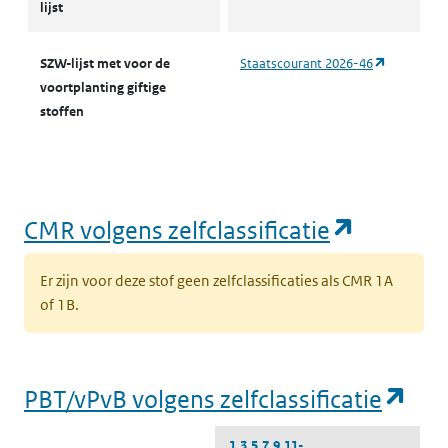
lijst
(opent in 
SZW-lijst met voor de
Staatscourant 2026-46
voortplanting giftige
stoffen
(opent i
CMR volgens zelfclassificatie
Er zijn voor deze stof geen zelfclassificaties als CMR 1A
of 1B.
(op
PBT/vPvB volgens zelfclassificatie
1,3,5,7,9,11-