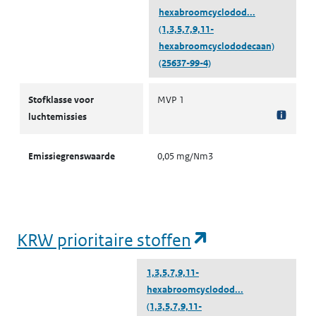
hexabroomcyclodod...
(1,3,5,7,9,11-
hexabroomcyclododecaan)
(25637-99-4)
Stofklassen voor luchtemissies
Stofklasse voor
MVP 1
luchtemissies
Emissiegrenswaarde
0,05 mg/Nm3
(opent in een
KRW prioritaire stoffen
1,3,5,7,9,11-
hexabroomcyclodod...
(1,3,5,7,9,11-