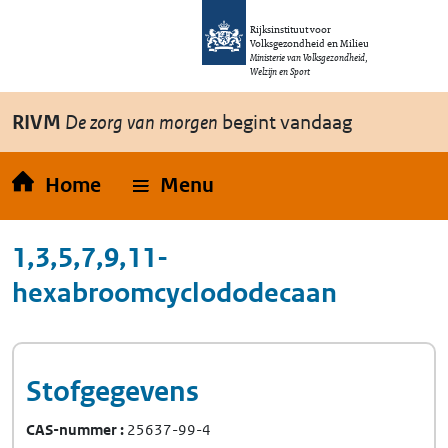
Overslaan en naar de inhoud gaan
Direct naar de hoofdnavigatie
Rijksinstituut voor
Volksgezondheid en Milieu
Ministerie van Volksgezondheid,
Welzijn en Sport
RIVM
De zorg van morgen
begint vandaag
Home
Menu
1,3,5,7,9,11-
hexabroomcyclododecaan
Stofgegevens
CAS-nummer
25637-99-4