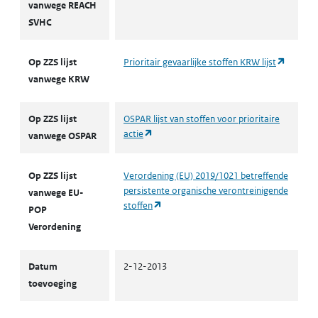
vanwege REACH
SVHC
(opent 
Op ZZS lijst
Prioritair gevaarlijke stoffen KRW lijst
vanwege KRW
Op ZZS lijst
OSPAR lijst van stoffen voor prioritaire
(opent in een nieuw tabblad)
actie
vanwege OSPAR
Op ZZS lijst
Verordening (EU) 2019/1021 betreffende
persistente organische verontreinigende
vanwege EU-
(opent in een nieuw tabblad)
stoffen
POP
Verordening
Datum
2-12-2013
toevoeging