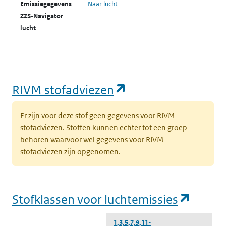
Emissiegegevens
Naar lucht
ZZS-Navigator
lucht
Emissiegegevens
Naar water
ZZS-Navigator
water
(opent in een nie
RIVM stofadviezen
ZZS in afval
Naar ZZS in afval Zoeker
Er zijn voor deze stof geen gegevens voor RIVM
Zoeker
stofadviezen. Stoffen kunnen echter tot een groep
behoren waarvoor wel gegevens voor RIVM
stofadviezen zijn opgenomen.
(opent
Stofklassen voor luchtemissies
1,3,5,7,9,11-