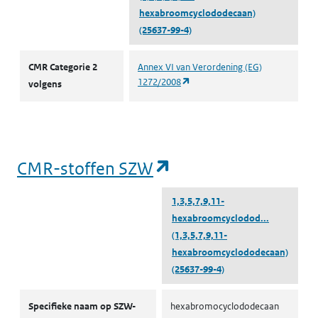
hexabroomcyclododecaan)
(25637-99-4)
CMR volgens CLP
CMR Categorie 2
Annex VI van Verordening (EG)
(opent in een nieuw tabblad)
1272/2008
volgens
(opent in een nieu
CMR-stoffen SZW
1,3,5,7,9,11-
hexabroomcyclodod...
(1,3,5,7,9,11-
hexabroomcyclododecaan)
(25637-99-4)
CMR-stoffen SZW
Specifieke naam op SZW-
hexabromocyclododecaan