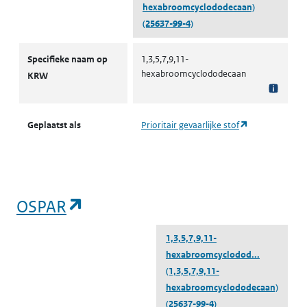
hexabroomcyclododecaan)
(25637-99-4)
KRW prioritaire stoffen
Specifieke naam op
1,3,5,7,9,11-
hexabroomcyclododecaan
KRW
(opent in een 
Geplaatst als
Prioritair gevaarlijke stof
(opent in een nieuw tabblad)
OSPAR
1,3,5,7,9,11-
hexabroomcyclodod...
(1,3,5,7,9,11-
hexabroomcyclododecaan)
(25637-99-4)