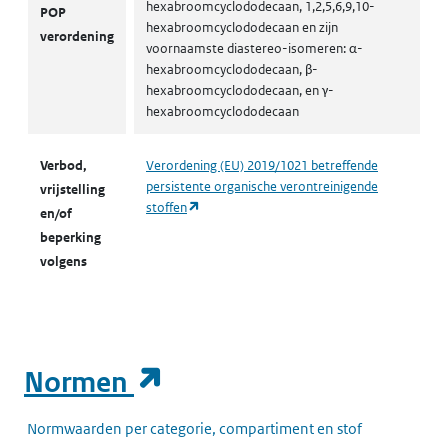
hexabroomcyclododecaan, 1,2,5,6,9,10-
POP
hexabroomcyclododecaan en zijn
verordening
voornaamste diastereo-isomeren: α-
hexabroomcyclododecaan, β-
hexabroomcyclododecaan, en γ-
hexabroomcyclododecaan
Verbod,
Verordening (EU) 2019/1021 betreffende
persistente organische verontreinigende
vrijstelling
(opent in een nieuw tabblad)
stoffen
en/of
beperking
volgens
(opent in een nieuw t
Normen
Normwaarden per categorie, compartiment en stof