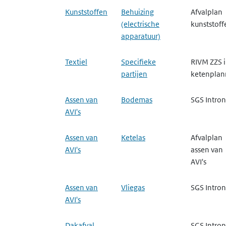
Kunststoffen
Behuizing
Afvalplan
(electrische
kunststoff
apparatuur)
Textiel
Specifieke
RIVM ZZS 
partijen
ketenpla
Assen van
Bodemas
SGS Intron
AVI's
Assen van
Ketelas
Afvalplan
AVI's
assen van
AVI's
Assen van
Vliegas
SGS Intron
AVI's
Dakafval
SGS Intron