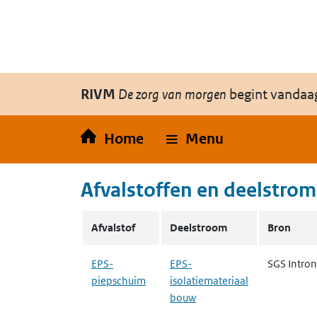
Overslaan en naar de inhoud gaan
Direct naar de hoofdnavigatie
RIVM
De zorg van morgen
begint vandaa
Home
Menu
Afvalstoffen en deelstro
Overzicht van stoffen die in de deelstroom RIV
Afvalstof
Deelstroom
Bron
EPS-
EPS-
SGS Intron
piepschuim
isolatiemateriaal
bouw