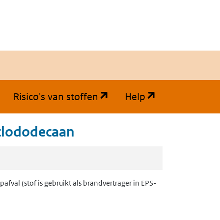
(opent in een nieuw tabb
(opent in een
Risico's van stoffen
Help
clododecaan
fval (stof is gebruikt als brandvertrager in EPS-