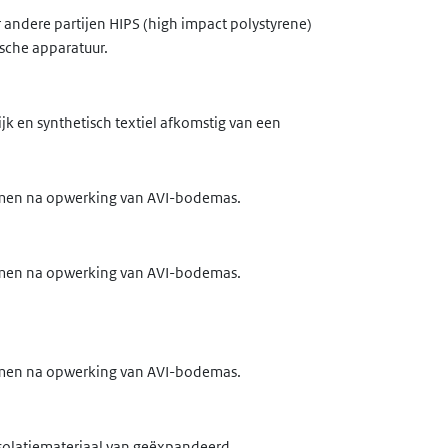
 andere partijen HIPS (high impact polystyrene)
ische apparatuur.
k en synthetisch textiel afkomstig van een
romen na opwerking van AVI-bodemas.
romen na opwerking van AVI-bodemas.
romen na opwerking van AVI-bodemas.
 isolatiemateriaal van geëxpandeerd