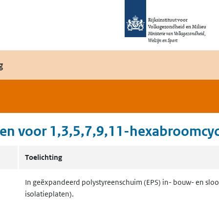
Rijksinstituut voor
Volksgezondheid en Milieu
Ministerie van Volksgezondheid,
Welzijn en Sport
g
men voor
1,3,5,7,9,11-hexabroomcy
M.RvS.BM.WasteNavigator.WasteStreamSubstance kunnen voorkomen.
Toelichting
In geëxpandeerd polystyreenschuim (EPS) in- bouw- en sloopa
isolatieplaten).