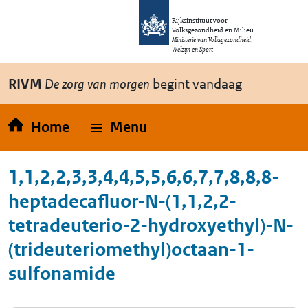
Overslaan en naar de inhoud gaan
Direct naar de hoofdnavigatie
Rijksinstituut voor
Volksgezondheid en Milieu
Ministerie van Volksgezondheid,
Welzijn en Sport
RIVM
De zorg van morgen
begint vandaag
Home
Menu
1,1,2,2,3,3,4,4,5,5,6,6,7,7,8,8,8-
heptadecafluor-N-(1,1,2,2-
tetradeuterio-2-hydroxyethyl)-N-
(trideuteriomethyl)octaan-1-
sulfonamide