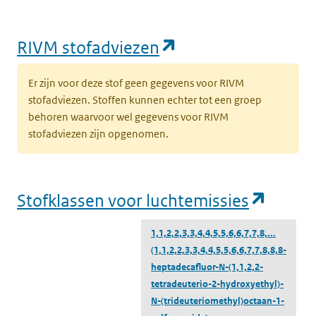
(opent in een nie
RIVM stofadviezen
Er zijn voor deze stof geen gegevens voor RIVM
stofadviezen. Stoffen kunnen echter tot een groep
behoren waarvoor wel gegevens voor RIVM
stofadviezen zijn opgenomen.
(opent
Stofklassen voor luchtemissies
1,1,2,2,3,3,4,4,5,5,6,6,7,7,8,...
(1,1,2,2,3,3,4,4,5,5,6,6,7,7,8,8,8-
heptadecafluor-N-(1,1,2,2-
tetradeuterio-2-hydroxyethyl)-
N-(trideuteriomethyl)octaan-1-