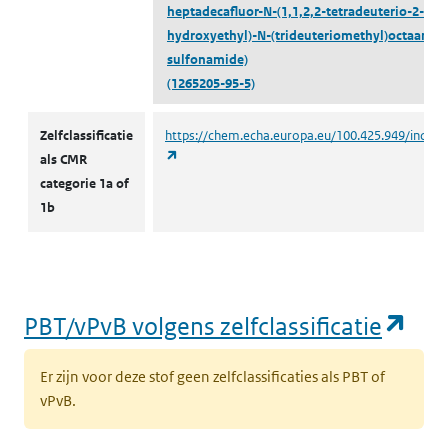
heptadecafluor-N-(1,1,2,2-tetradeuterio-2-
hydroxyethyl)-N-(trideuteriomethyl)octaan-1-
sulfonamide)
(1265205-95-5)
CMR volgens zelfclassificatie
Zelfclassificatie
https://chem.echa.europa.eu/100.425.949/indust
(opent in een nieuw tabblad)
als CMR
categorie 1a of
1b
(op
PBT/vPvB volgens zelfclassificatie
Er zijn voor deze stof geen zelfclassificaties als PBT of
vPvB.