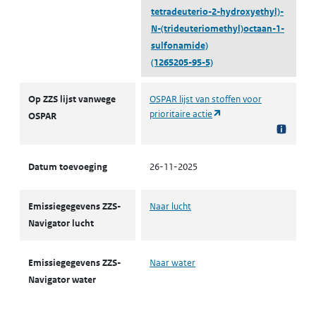
tetradeuterio-2-hydroxyethyl)-
N-(trideuteriomethyl)octaan-1-
sulfonamide)
(1265205-95-5)
ZZS
Op ZZS lijst vanwege
OSPAR lijst van stoffen voor
(opent in een nieuw tab
prioritaire actie
OSPAR
Datum toevoeging
26-11-2025
Emissiegegevens ZZS-
Naar lucht
Navigator lucht
Emissiegegevens ZZS-
Naar water
Navigator water