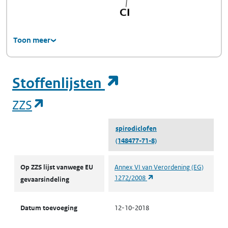
Toon meer
(opent in een ni
Stoffenlijsten
(opent in een nieuw tabblad)
ZZS
spirodiclofen
(148477-71-8)
ZZS
Op ZZS lijst vanwege EU
Annex VI van Verordening (EG)
(opent in een nieuw tabbl
1272/2008
gevaarsindeling
Datum toevoeging
12-10-2018