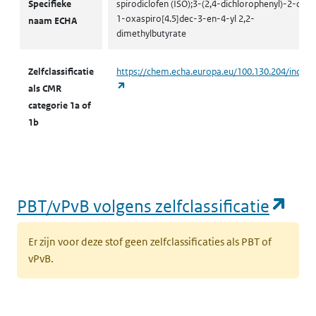
Specifieke
spirodiclofen (ISO);3-(2,4-dichlorophenyl)-2-oxo
1-oxaspiro[4.5]dec-3-en-4-yl 2,2-
naam ECHA
dimethylbutyrate
Zelfclassificatie
https://chem.echa.europa.eu/100.130.204/indust
(opent in een nieuw tabblad)
als CMR
categorie 1a of
1b
(op
PBT/vPvB volgens zelfclassificatie
Er zijn voor deze stof geen zelfclassificaties als PBT of
vPvB.