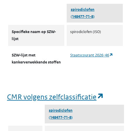
spirodiclofen
(148477-71-8)
CMR-stoffen SZW
Specifieke naam op SZW-
spirodiclofen (ISO)
lijst
(opent in 
SZW-lijst met
Staatscourant 2026-46
kankerverwekkende stoffen
(opent i
CMR volgens zelfclassificatie
spirodiclofen
(148477-71-8)
CMR volgens zelfclassificatie