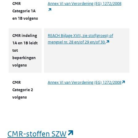
CMR
Annex VI van Verordening (EG) 1272/2008
(opent in een nieuw tabblad)
Categorie 1A
en 1B volgens
CMR indeling
REACH Bijlage XVII, zie stof(groep) of
(opent in een n
mengsel nr. 28 en/of 29 en/of 30.
1A en 1B leidt
tot
beperkingen
volgens
(opent 
CMR
Annex VI van Verordening (EG) 1272/2008
Categorie 2
volgens
(opent in een nieu
CMR-stoffen SZW