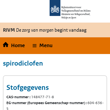
Overslaan en naar de inhoud gaan
Direct naar de hoofdnavigatie
Rijksinstituut voor
Volksgezondheid en Milieu
Ministerie van Volksgezondheid,
Welzijn en Sport
RIVM
De zorg van morgen
begint vandaag
Home
Menu
spirodiclofen
Stofgegevens
CAS-nummer
148477-71-8
EG-nummer
(Europees Gemeenschap-nummer)
604-636-
5