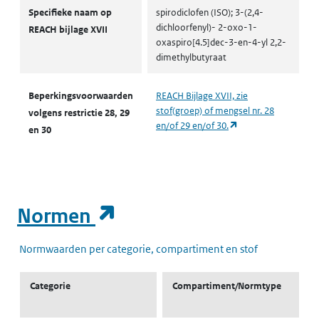
Autorisaties en restricties
Specifieke naam op
spirodiclofen (ISO); 3-(2,4-
dichloorfenyl)- 2-oxo-1-
REACH bijlage XVII
oxaspiro[4.5]dec-3-en-4-yl 2,2-
dimethylbutyraat
Beperkingsvoorwaarden
REACH Bijlage XVII, zie
stof(groep) of mengsel nr. 28
volgens restrictie 28, 29
(opent in een nieuw
en/of 29 en/of 30.
en 30
(opent in een nieuw t
Normen
Normwaarden per categorie, compartiment en stof
Categorie
Compartiment/Normtype