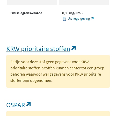
Emissiegrenswaarde
0,05 mg/Nm3
(opent in een 
Uit regelgeving
(opent in een
KRW prioritaire stoffen
Er zijn voor deze stof geen gegevens voor KRW
prioritaire stoffen. Stoffen kunnen echter tot een groep
behoren waarvoor wel gegevens voor KRW prioritaire
stoffen zijn opgenomen.
(opent in een nieuw tabblad)
OSPAR