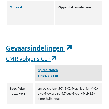
(opent in een nieuw tabblad)
Milieu
Oppervlaktewater zoet
L
I
(
(opent in e
Gevaarsindelingen
(opent in een nieuw
CMR volgens CLP
spirodiclofen
(148477-71-8)
CMR volgens CLP
Specifieke
spirodiclofen (ISO); 3-(2,4-dichloorfenyl)-2-
oxo-1-oxaspiro[4.5]dec-3-een-4-yl-2,2-
naam CMR
dimethylbutyraat