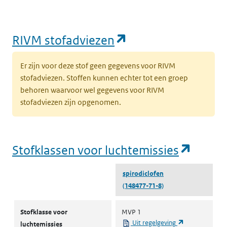
(opent in een nie
RIVM stofadviezen
Er zijn voor deze stof geen gegevens voor RIVM
stofadviezen. Stoffen kunnen echter tot een groep
behoren waarvoor wel gegevens voor RIVM
stofadviezen zijn opgenomen.
(opent
Stofklassen voor luchtemissies
spirodiclofen
(148477-71-8)
Stofklassen voor luchtemissies
Stofklasse voor
MVP 1
(opent in een 
Uit regelgeving
luchtemissies