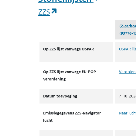
(opent in een nieuw tab
ZZS
(2-carbox
(93776-1
ZZS
Op ZZS lijst vanwege OSPAR
OSPAR lijs
Op ZZS lijst vanwege EU-POP
Verordeni
Verordening
Datum toevoeging
7-10-202
Emissiegegevens ZZS-Navigator
Naar luch
lucht