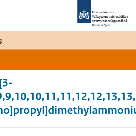
Rijksinstituut voor
Volksgezondheid en Milieu
Ministerie van Volksgezondheid,
Welzijn en Sport
g
[3-
8,9,9,10,10,11,11,12,12,13,1
ino]propyl]dimethylammon