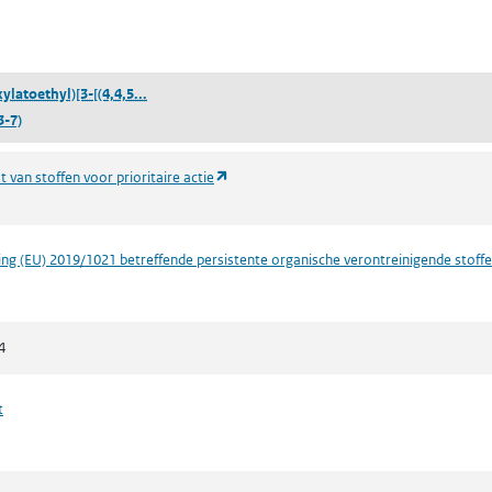
blad)
((2-carboxylatoethyl)[3-[(4,4,5,5,6,6,7,7,8,8,9,9,
ylatoethyl)[3-[(4,4,5...
3-7)
(opent in een nieuw tabblad)
t van stoffen voor prioritaire actie
ng (EU) 2019/1021 betreffende persistente organische verontreinigende stoff
4
t