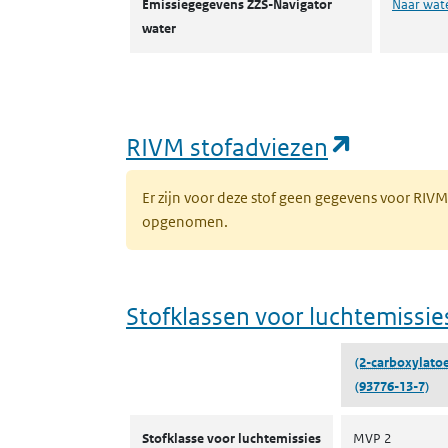
Emissiegegevens ZZS-Navigator
Naar wat
water
(opent i
RIVM stofadviezen
Er zijn voor deze stof geen gegevens voor RIV
opgenomen.
Stofklassen voor luchtemissie
(2-carboxylatoet
(93776-13-7)
Stofklassen voor luchtemissies
Stofklasse voor luchtemissies
MVP 2