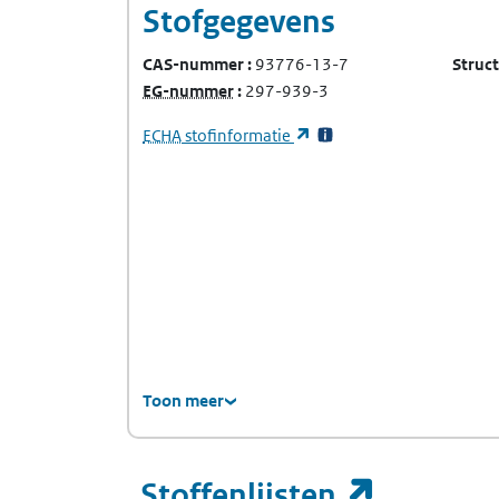
Stofgegevens
CAS-nummer
93776-13-7
Struc
(Europees Gemeenschap-nummer)
EG-nummer
297-939-3
(Europees Agentschap voor chemische stof
(opent in een nieuw tabb
ECHA
stofinformatie
Toon meer
(opent i
Stoffenlijsten