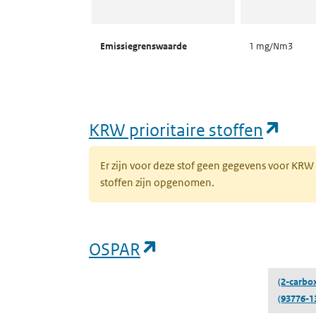
Emissiegrenswaarde
1 mg/Nm3
(ope
KRW prioritaire stoffen
Er zijn voor deze stof geen gegevens voor KRW
stoffen zijn opgenomen.
(opent in een nieuw 
OSPAR
(2-carbox
(93776-1