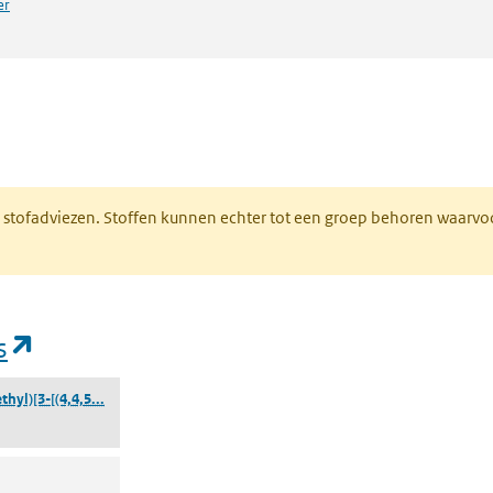
er
n een nieuw tabblad)
M stofadviezen. Stoffen kunnen echter tot een groep behoren waarvo
(opent in een nieuw tabblad)
s
((2-carboxylatoethyl)[3-[(4,4,5,5,6,6,7,7,8,8,9,9,10,10,1
hyl)[3-[(4,4,5...