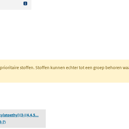
nt in een nieuw tabblad)
 prioritaire stoffen. Stoffen kunnen echter tot een groep behoren w
tabblad)
((2-carboxylatoethyl)[3-[(4,4,5,5,6,6,7,7,8,8,9,9,
ylatoethyl)[3-[(4,4,5...
3-7)