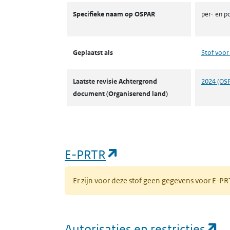
OSPAR
Specifieke naam op OSPAR
per- en p
Geplaatst als
Stof voor 
Laatste revisie Achtergrond
2024 (OS
document (Organiserend land)
(opent in een nieuw
E-PRTR
Er zijn voor deze stof geen gegevens voor E-
(o
Autorisaties en restricties