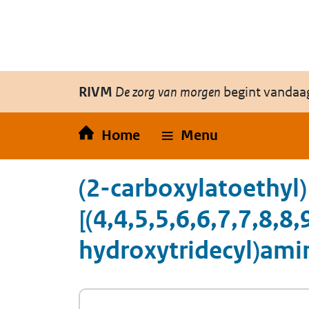
Overslaan en naar de inhoud gaan
Direct naar de hoofdnavigatie
RIVM
De zorg van morgen
begint vandaa
Home
Menu
(2-carboxylatoethyl)
[(4,4,5,5,6,6,7,7,8,
hydroxytridecyl)am