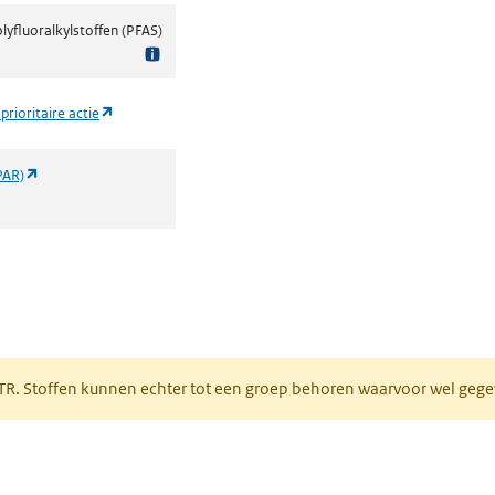
olyfluoralkylstoffen (PFAS)
(opent in een nieuw tabblad)
prioritaire actie
(opent in een nieuw tabblad)
PAR)
 tabblad)
PRTR. Stoffen kunnen echter tot een groep behoren waarvoor wel ge
pent in een nieuw tabblad)