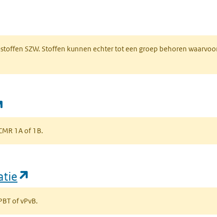
 een nieuw tabblad)
R-stoffen SZW. Stoffen kunnen echter tot een groep behoren waarvoo
(opent in een nieuw tabblad)
s CMR 1A of 1B.
(opent in een nieuw tabblad)
atie
 PBT of vPvB.