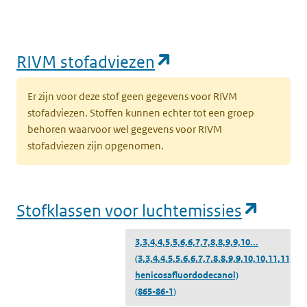
(opent in een nie
RIVM stofadviezen
Er zijn voor deze stof geen gegevens voor RIVM
stofadviezen. Stoffen kunnen echter tot een groep
behoren waarvoor wel gegevens voor RIVM
stofadviezen zijn opgenomen.
(opent
Stofklassen voor luchtemissies
3,3,4,4,5,5,6,6,7,7,8,8,9,9,10...
(3,3,4,4,5,5,6,6,7,7,8,8,9,9,10,10,11,11,12,
henicosafluordodecanol)
(865-86-1)