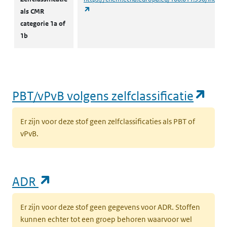
(opent in een nieuw tabblad)
als CMR
categorie 1a of
1b
(op
PBT/vPvB volgens zelfclassificatie
Er zijn voor deze stof geen zelfclassificaties als PBT of
vPvB.
(opent in een nieuw tabblad)
ADR
Er zijn voor deze stof geen gegevens voor ADR. Stoffen
kunnen echter tot een groep behoren waarvoor wel