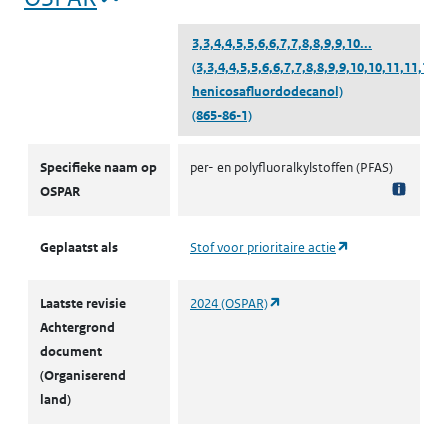
3,3,4,4,5,5,6,6,7,7,8,8,9,9,10...
(3,3,4,4,5,5,6,6,7,7,8,8,9,9,10,10,11,11,12,
henicosafluordodecanol)
(865-86-1)
OSPAR
Specifieke naam op
per- en polyfluoralkylstoffen (PFAS)
OSPAR
(opent in een nie
Geplaatst als
Stof voor prioritaire actie
(opent in een nieuw tabblad)
Laatste revisie
2024 (OSPAR)
Achtergrond
document
(Organiserend
land)