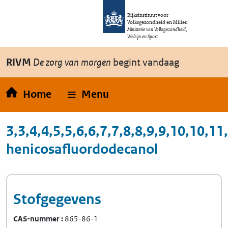
Overslaan en naar de inhoud gaan
Direct naar de hoofdnavigatie
Rijksinstituut voor
Volksgezondheid en Milieu
Ministerie van Volksgezondheid,
Welzijn en Sport
RIVM
De zorg van morgen
begint vandaag
Home
Menu
3,3,4,4,5,5,6,6,7,7,8,8,9,9,10,10,11
henicosafluordodecanol
Stofgegevens
CAS-nummer
865-86-1