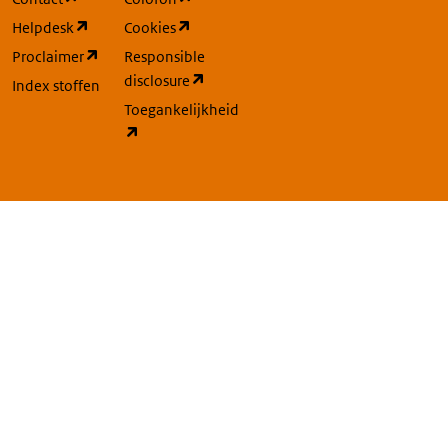
(opent in een nieuw tabblad)
(opent in een nieuw tabblad)
Helpdesk
Cookies
(opent in een nieuw tabblad)
Proclaimer
Responsible
(opent in een nieuw tabblad)
disclosure
Index stoffen
Toegankelijkheid
(opent in een nieuw tabblad)