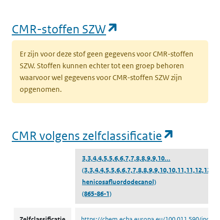
(opent in een nieu
CMR-stoffen SZW
Er zijn voor deze stof geen gegevens voor CMR-stoffen
SZW. Stoffen kunnen echter tot een groep behoren
waarvoor wel gegevens voor CMR-stoffen SZW zijn
opgenomen.
(opent i
CMR volgens zelfclassificatie
3,3,4,4,5,5,6,6,7,7,8,8,9,9,10...
(3,3,4,4,5,5,6,6,7,7,8,8,9,9,10,10,11,11,12,12,12
henicosafluordodecanol)
(865-86-1)
CMR volgens zelfclassificatie
Zelfclassificatie
https://chem.echa.europa.eu/100.011.590/indust