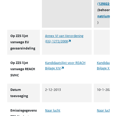
(125022-34-
(behoort to
natriumper
)
ZZS
Op ZZS lijst
Annex VI van Verordening
(opent in een nieuw tabblad)
(EG) 1272/2008
vanwege EU
gevaarsindeling
Op ZZS lijst
Kandidaatslijst voor REACH
Kandidaatsli
(opent in een nieuw tabblad)
Bijlage XIV
Bijlage XIV
vanwege REACH
SVHC
Datum
2-12-2013
10-1-2022
toevoeging
Emissiegegevens
Naar lucht
Naar lucht