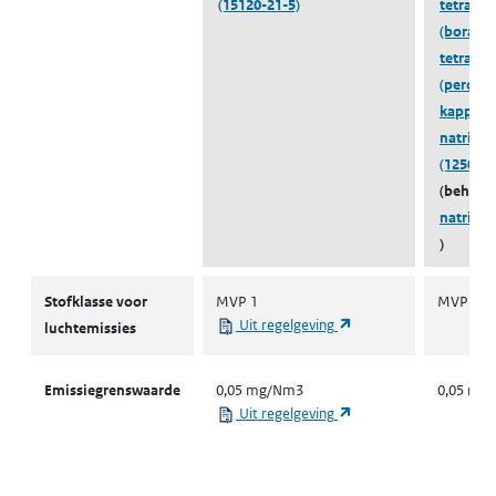
(15120-21-5)
tetrahyd
(boraat(2
tetrahyd
(peroxy-
kappaO1
natrium,
(125022-
(behoort
natrium
)
Stofklassen voor luchtemissies
Stofklasse voor
MVP 1
MVP 1
(opent in een nieuw ta
Uit regelgeving
luchtemissies
Emissiegrenswaarde
0,05 mg/Nm3
0,05 mg
(opent in een nieuw ta
Uit regelgeving