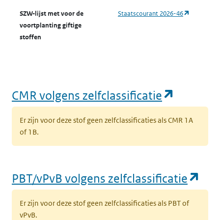
(opent in 
SZW-lijst met voor de
Staatscourant 2026-46
voortplanting giftige
stoffen
(opent i
CMR volgens zelfclassificatie
Er zijn voor deze stof geen zelfclassificaties als CMR 1A
of 1B.
(op
PBT/vPvB volgens zelfclassificatie
Er zijn voor deze stof geen zelfclassificaties als PBT of
vPvB.