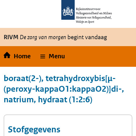
Overslaan en naar de inhoud gaan
Direct naar de hoofdnavigatie
Rijksinstituut voor
Volksgezondheid en Milieu
Ministerie van Volksgezondheid,
Welzijn en Sport
RIVM
De zorg van morgen
begint vandaag
Home
Menu
boraat(2-), tetrahydroxybis[μ-
(peroxy-kappaO1:kappaO2)]di-,
natrium, hydraat (1:2:6)
Stofgegevens