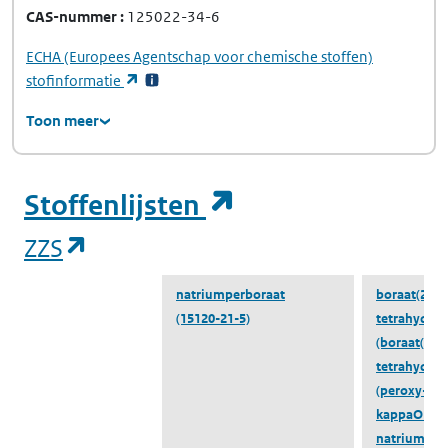
CAS-nummer
125022-34-6
ECHA
(Europees Agentschap voor chemische stoffen)
(opent in een nieuw tabblad)
stofinformatie
Toon meer
(opent in een ni
Stoffenlijsten
(opent in een nieuw tabblad)
ZZS
natriumperboraat
boraat(2-),
(15120-21-5)
tetrahydroxy
(boraat(2-),
tetrahydrox
(peroxy-
kappaO1:ka
natrium, hyd