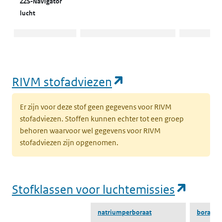
ZZS-Navigator
lucht
Emissiegegevens
Naar water
Naar water
ZZS-Navigator
water
(opent in een nie
RIVM stofadviezen
ZZS in afval
Naar ZZS in afval Zoeker
Naar ZZS in 
Zoeker
Er zijn voor deze stof geen gegevens voor RIVM
stofadviezen. Stoffen kunnen echter tot een groep
behoren waarvoor wel gegevens voor RIVM
stofadviezen zijn opgenomen.
(opent
Stofklassen voor luchtemissies
natriumperboraat
boraat(2