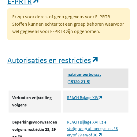
(opent in een nieuw tabblad)
E-PRTR
Er zijn voor deze stof geen gegevens voor E-PRTR.
Stoffen kunnen echter tot een groep behoren waarvoor
wel gegevens voor E-PRTR zijn opgenomen.
(opent in e
Autorisaties en restricties
natriumperboraat
(15120-21-5)
Autorisaties en restricties
(opent in een nieuw
Verbod en vrijstelling
REACH Bijlage XIV
volgens
Beperkingsvoorwaarden
REACH Bijlage XVII, zie
stof(groep) of mengsel nr. 28
volgens restrictie 28, 29
(opent in een nieuw
en/of 29 en/of 30.
en 30