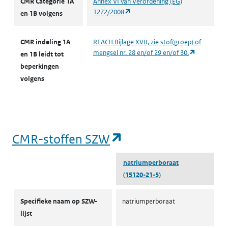
CMR Categorie 1A
Annex VI van Verordening (EG)
(opent in een nieuw tabblad)
1272/2008
en 1B volgens
CMR indeling 1A
REACH Bijlage XVII, zie stof(groep) of
(opent in e
mengsel nr. 28 en/of 29 en/of 30.
en 1B leidt tot
beperkingen
volgens
(opent in een nieu
CMR-stoffen SZW
natriumperboraat
(15120-21-5)
CMR-stoffen SZW
Specifieke naam op SZW-
natriumperboraat
lijst