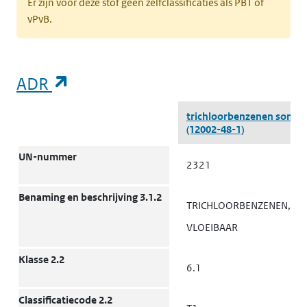
Er zijn voor deze stof geen zelfclassificaties als PBT of
t
vPvB.
l
(opent in een nieuw tabblad)
Milieu
Grond
K
(opent in een nieuw tabblad)
ADR
k
v
ADR
trichloorbenzenen som
t
(12002-48-1)
l
UN-nummer
2321
(opent in een nieuw tabblad)
Milieu
Grond
K
k
Benaming en beschrijving 3.1.2
TRICHLOORBENZENEN,
v
k
VLOEIBAAR
‘
(
Klasse 2.2
6.1
w
Classificatiecode 2.2