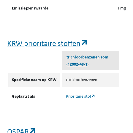
Emissiegrenswaarde
1 mg/N
(opent in een
KRW prioritaire stoffen
trichloorbenzenen som
(12002-48-1)
KRW prioritaire stoffen
Specifieke naam op KRW
trichloorbenzenen
(opent in een nieuw ta
Geplaatst als
Prioritaire stof
(opent in een nieuw tabblad)
OSPAR