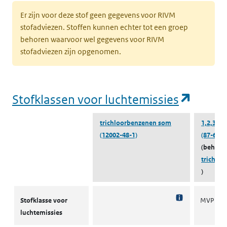
Er zijn voor deze stof geen gegevens voor RIVM
stofadviezen. Stoffen kunnen echter tot een groep
behoren waarvoor wel gegevens voor RIVM
stofadviezen zijn opgenomen.
(opent
Stofklassen voor luchtemissies
trichloorbenzenen som
1,2,3-tr
(12002-48-1)
(87-61-6
(behoort
trichlo
)
Stofklassen voor luchtemissies
Stofklasse voor
MVP 2
luchtemissies