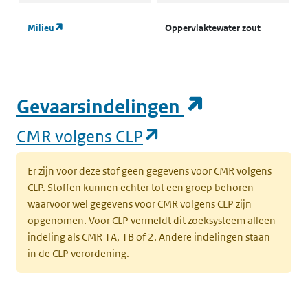
(opent in een nieuw tabblad)
Milieu
Oppervlaktewater zout
A
o
w
(
(opent in e
Gevaarsindelingen
(opent in een nieuw tabblad)
Milieu
Sediment
S
(opent in een nieuw
CMR volgens CLP
s
Er zijn voor deze stof geen gegevens voor CMR volgens
(opent in een nieuw tabblad)
Milieu
Sediment
S
CLP. Stoffen kunnen echter tot een groep behoren
waarvoor wel gegevens voor CMR volgens CLP zijn
(opent in een nieuw tabblad)
Milieu
Grond
I
opgenomen. Voor CLP vermeldt dit zoeksysteem alleen
b
indeling als CMR 1A, 1B of 2. Andere indelingen staan
s
in de CLP verordening.
(opent in een nieuw tabblad)
Milieu
Grond
K
k