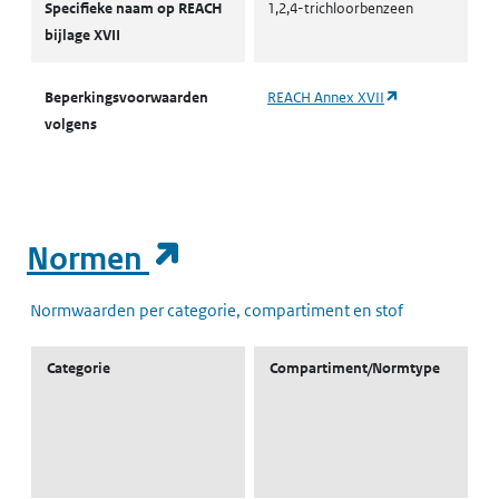
Specifieke naam op REACH
1,2,4-trichloorbenzeen
bijlage XVII
(opent in een n
Beperkingsvoorwaarden
REACH Annex XVII
volgens
(opent in een nieuw t
Normen
Normwaarden per categorie, compartiment en stof
Categorie
Compartiment/Normtype