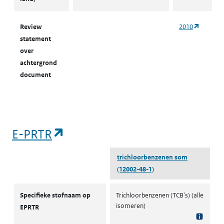
(opent i
Review
2010
statement
over
achtergrond
document
(opent in een nieuw tabblad)
E-PRTR
trichloorbenzenen som
(12002-48-1)
E-PRTR
Specifieke stofnaam op
Trichloorbenzenen (TCB's) (alle
isomeren)
EPRTR