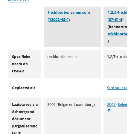
trichloorbenzenen som
1,2,3-trichloo
(12002-48-1)
(87-61-6)
(behoort tot
trichloorbenz
)
OSPAR
Specifieke
trichloorbenzeen
1,2,3-trichloor
naam op
OSPAR
Geplaatst als
Stof voor priori
Laatste revisie
2005 (Belgie en Luxemburg)
2005 (België e
(opent in een
Achtergrond
document
(Organiserend
land)