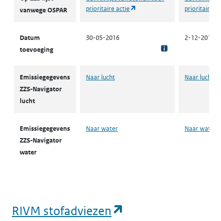
(opent in een nieuw tabblad)
prioritaire actie
prioritaire ac
vanwege OSPAR
Datum
30-05-2016
2-12-2013
toevoeging
Emissiegegevens
Naar lucht
Naar lucht
ZZS-Navigator
lucht
Emissiegegevens
Naar water
Naar water
ZZS-Navigator
water
(opent in een nie
RIVM stofadviezen