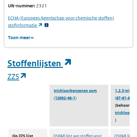
UN-nummer
2321
ECHA
(Europees Agentschap voor chemische stoffen)
(opent in een nieuw tabblad)
stofinformatie
Toon meer
(opent in een ni
Stoffenlijsten
(opent in een nieuw tabblad)
ZZS
trichloorbenzenen som
1,2,3-trich
(12002-48-1)
(87-61-6)
(behoort to
trichloorb
)
ZZS
Op ZZS lijst
OSPAR lijst van stoffen voor
OSPAR lijst v