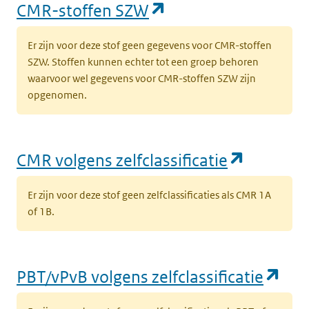
(opent in een nieu
CMR-stoffen SZW
‘
t
l
Er zijn voor deze stof geen gegevens voor CMR-stoffen
SZW. Stoffen kunnen echter tot een groep behoren
waarvoor wel gegevens voor CMR-stoffen SZW zijn
(opent in een nieuw tabblad)
Milieu
Grond
k
opgenomen.
k
(
l
(opent i
CMR volgens zelfclassificatie
(opent in een nieuw tabblad)
Milieu
Grond
K
k
Er zijn voor deze stof geen zelfclassificaties als CMR 1A
‘
of 1B.
t
l
(op
PBT/vPvB volgens zelfclassificatie
(opent in een nieuw tabblad)
Milieu
Grond
K
k
v