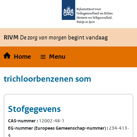
Overslaan en naar de inhoud gaan
Direct naar de hoofdnavigatie
Rijksinstituut voor
Volksgezondheid en Milieu
Ministerie van Volksgezondheid,
Welzijn en Sport
RIVM
De zorg van morgen
begint vandaag
Home
Menu
trichloorbenzenen som
Stofgegevens
CAS-nummer
12002-48-1
EG-nummer
(Europees Gemeenschap-nummer)
234-413-
4