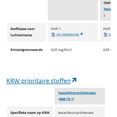
(behoort
hexachl
)
Stofklassen voor luchtemissies
Stofklasse voor
MVP 1
MVP 1
(opent in een nieuw ta
Uit regelgeving
Uit r
luchtemissies
Emissiegrenswaarde
0,05 mg/Nm3
0,05 mg
(opent in een
KRW prioritaire stoffen
hexachloorcyclohexaan
(608-73-1)
KRW prioritaire stoffen
Specifieke naam op KRW
hexachloorcyclohexaan