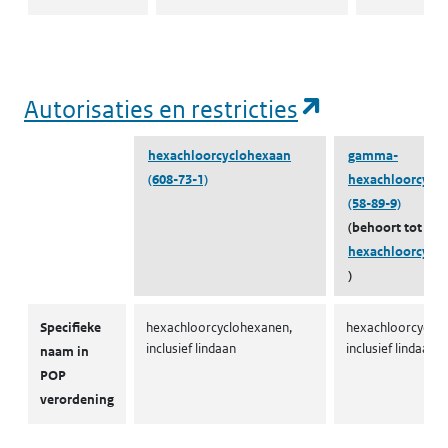
(opent in e
Autorisaties en restricties
hexachloorcyclohexaan
gamma-
(608-73-1)
hexachloorcycl
(58-89-9)
(behoort tot
hexachloorcycl
)
Autorisaties en restricties
Specifieke
hexachloorcyclohexanen,
hexachloorcycloh
inclusief lindaan
inclusief lindaan
naam in
POP
verordening