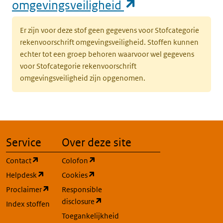
(opent in een n
omgevingsveiligheid
(opent in een nieuw tabblad)
Milieu
Grond
K
Er zijn voor deze stof geen gegevens voor Stofcategorie
v
rekenvoorschrift omgevingsveiligheid. Stoffen kunnen
o
echter tot een groep behoren waarvoor wel gegevens
g
voor Stofcategorie rekenvoorschrift
(
omgevingsveiligheid zijn opgenomen.
(opent in een nieuw tabblad)
Milieu
Grond
s
Service
Over deze site
b
(opent in een nieuw tabblad)
(opent in een nieuw tabblad)
Contact
Colofon
(opent in een nieuw tabblad)
Milieu
Grond
k
(opent in een nieuw tabblad)
(opent in een nieuw tabblad)
Helpdesk
Cookies
v
(opent in een nieuw tabblad)
Proclaimer
Responsible
o
(opent in een nieuw tabblad)
disclosure
Index stoffen
g
Toegankelijkheid
'