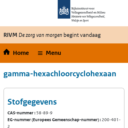
Overslaan en naar de inhoud gaan
Direct naar de hoofdnavigatie
Rijksinstituut voor
Volksgezondheid en Milieu
Ministerie van Volksgezondheid,
Welzijn en Sport
RIVM
De zorg van morgen
begint vandaag
Home
Menu
gamma-hexachloorcyclohexaan
Stofgegevens
CAS-nummer
58-89-9
EG-nummer
(Europees Gemeenschap-nummer)
200-401-
2