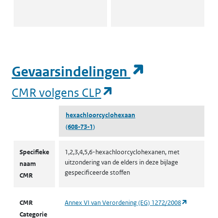
o
w
(
(opent in een nieuw tabblad)
Milieu
Grond
I
(opent in e
Gevaarsindelingen
b
s
(opent in een nieuw
CMR volgens CLP
(opent in een nieuw tabblad)
Milieu
Grond
K
hexachloorcyclohexaan
k
(608-73-1)
‘
CMR volgens CLP
t
Specifieke
1,2,3,4,5,6-hexachloorcyclohexanen, met
l
uitzondering van de elders in deze bijlage
naam
gespecificeerde stoffen
CMR
(opent in een nieuw tabblad)
Milieu
Grond
k
k
(opent in 
CMR
Annex VI van Verordening (EG) 1272/2008
(
Categorie