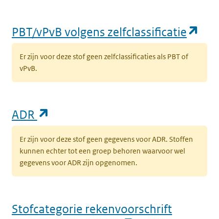
k
v
(op
PBT/vPvB volgens zelfclassificatie
t
w
Er zijn voor deze stof geen zelfclassificaties als PBT of
vPvB.
(opent in een nieuw tabblad)
Milieu
Grond
K
k
v
t
(opent in een nieuw tabblad)
ADR
w
Er zijn voor deze stof geen gegevens voor ADR. Stoffen
kunnen echter tot een groep behoren waarvoor wel
(opent in een nieuw tabblad)
Milieu
Grond
K
gegevens voor ADR zijn opgenomen.
c
v
o
g
Stofcategorie rekenvoorschrift
(