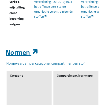
Verbod,
Verordening (EU) 2019/1021
Verordening (EU)
betreffende persistente
betreffende persi
vrijstelling
organische verontreinigende
organische veron
en/of
(opent in een nieuw tabblad)
(opent i
stoffen
stoffen
beperking
volgens
(opent in een nieuw t
Normen
Normwaarden per categorie, compartiment en stof
Categorie
Compartiment/Normtype