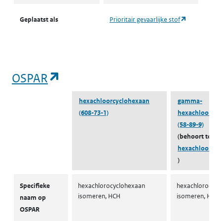
(opent in ee
Geplaatst als
Prioritair gevaarlijke stof
(opent in een nieuw tabblad)
OSPAR
hexachloorcyclohexaan
gamma-
(608-73-1)
hexachloorcy
(58-89-9)
(behoort tot
hexachloorcy
)
OSPAR
Specifieke
hexachlorocyclohexaan
hexachlorocyc
isomeren, HCH
isomeren, HCH
naam op
OSPAR