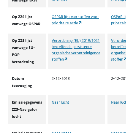
vanwege KRW
Op ZZS lijst
OSPAR lijst van stoffen voor
OSPAR lijst v
(opent in een nieuw tabblad)
prioritaire actie
prioritaire ac
vanwege OSPAR
Op ZZS lijst
Verordening (EU) 2019/1021
Verordening
betreffende persistente
betreffende 
vanwege EU-
organische verontreinigende
organische v
POP
(opent in een nieuw tabblad)
(op
stoffen
stoffen
Verordening
Datum
2-12-2013
2-12-2013
toevoeging
Emissiegegevens
Naar lucht
Naar lucht
ZZS-Navigator
lucht