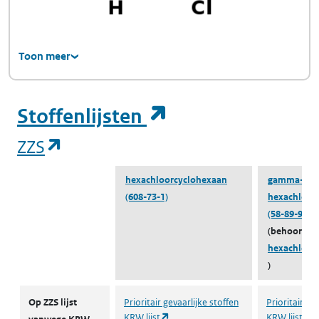
Toon meer
(opent in een ni
Stoffenlijsten
(opent in een nieuw tabblad)
ZZS
hexachloorcyclohexaan
gamma-
(608-73-1)
hexachloor
(58-89-9)
(behoort to
hexachloor
)
ZZS
Op ZZS lijst
Prioritair gevaarlijke stoffen
Prioritair ge
(opent in een nieuw tabblad)
(
KRW lijst
KRW lijst