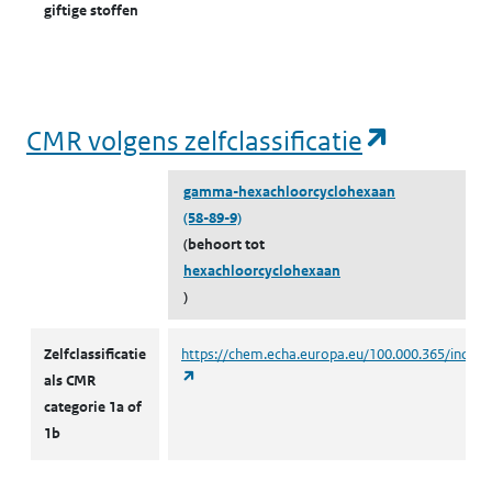
t
giftige stoffen
l
(opent in een nieuw tabblad)
Milieu
Grond
K
k
(opent i
CMR volgens zelfclassificatie
v
k
gamma-hexachloorcyclohexaan
‘
(58-89-9)
(
(behoort tot
w
hexachloorcyclohexaan
)
(opent in een nieuw tabblad)
Milieu
Grond
K
CMR volgens zelfclassificatie
k
Zelfclassificatie
https://chem.echa.europa.eu/100.000.365/indust
v
(opent in een nieuw tabblad)
als CMR
t
categorie 1a of
w
1b
(opent in een nieuw tabblad)
Milieu
Grond
K