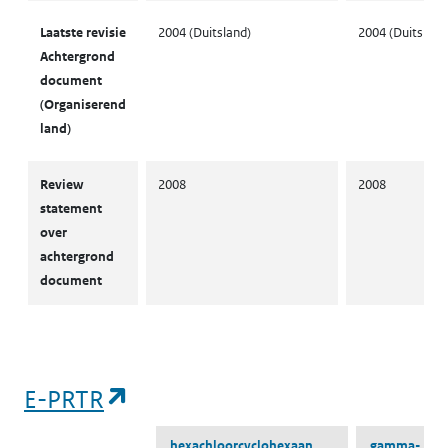
Laatste revisie
2004 (Duitsland)
2004 (Duitsland
Achtergrond
document
(Organiserend
land)
Review
2008
2008
statement
over
achtergrond
document
(opent in een nieuw tabblad)
E-PRTR
hexachloorcyclohexaan
gamma-