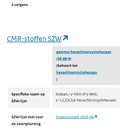
l
2 volgens
(opent in een nieuw tabblad)
Milieu
Grond
K
k
‘
(opent in een nieu
CMR-stoffen SZW
t
l
gamma-hexachloorcyclohexaan
(58-89-9)
(opent in een nieuw tabblad)
Milieu
Grond
K
(behoort tot
k
hexachloorcyclohexaan
v
)
t
CMR-stoffen SZW
l
Specifieke naam op
lindaan / γ-HCH of γ-BHC;
γ-1,2,3,4,5,6-hexachlorocyclohexaan
SZW-lijst
(opent in een nieuw tabblad)
Milieu
Grond
K
k
(opent in een nieu
SZW-lijst met voor
Staatscourant 2026-46
v
de voortplanting