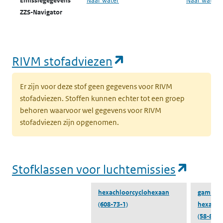
Emissiegegevens
Naar water
Naar water
ZZS-Navigator
water
ZZS in afval
Naar ZZS in afval Zoeker
Naar ZZS in 
(opent in een nie
RIVM stofadviezen
Zoeker
Er zijn voor deze stof geen gegevens voor RIVM
stofadviezen. Stoffen kunnen echter tot een groep
behoren waarvoor wel gegevens voor RIVM
stofadviezen zijn opgenomen.
(opent
Stofklassen voor luchtemissies
hexachloorcyclohexaan
gamma-
(608-73-1)
hexachl
(58-89-9